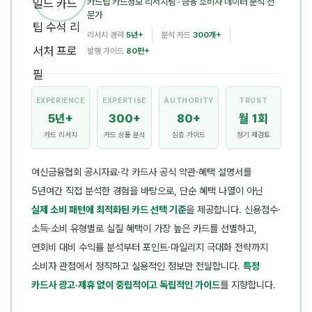
카드팁 카드정보 리서치팀
· 금융 소비자 데이터 분석 전
문가
리서치 경력
5년+
분석 카드
300개+
발행 가이드
80편+
EXPERIENCE
EXPERTISE
AUTHORITY
TRUST
5년+
300+
80+
월 1회
카드 리서치
카드 상품 분석
심층 가이드
정기 재검토
여신금융협회 공시자료·각 카드사 공식 약관·혜택 설명서를
5년여간 직접 분석한 경험을 바탕으로, 단순 혜택 나열이 아닌
실제 소비 패턴에 최적화된 카드 선택 기준
을 제공합니다. 신용점수·
소득·소비 유형별로 실질 혜택이 가장 높은 카드를 선별하고,
연회비 대비 수익률 분석부터 포인트·마일리지 극대화 전략까지
소비자 관점에서 정직하고 실용적인 정보만 전달합니다.
특정
카드사 광고·제휴 없이 중립적이고 독립적인 가이드
를 지향합니다.