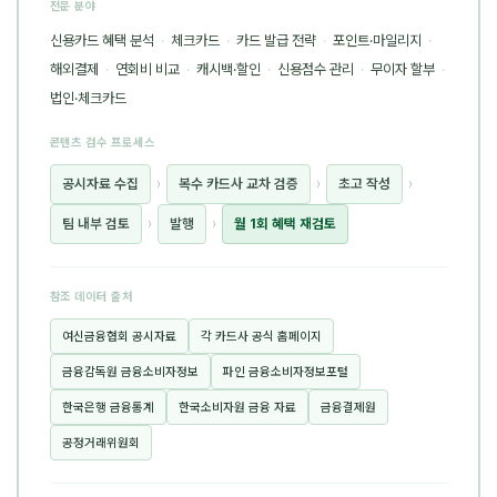
전문 분야
신용카드 혜택 분석
·
체크카드
·
카드 발급 전략
·
포인트·마일리지
·
해외결제
·
연회비 비교
·
캐시백·할인
·
신용점수 관리
·
무이자 할부
·
법인·체크카드
콘텐츠 검수 프로세스
공시자료 수집
›
복수 카드사 교차 검증
›
초고 작성
›
팀 내부 검토
›
발행
›
월 1회 혜택 재검토
참조 데이터 출처
여신금융협회 공시자료
각 카드사 공식 홈페이지
금융감독원 금융소비자정보
파인 금융소비자정보포털
한국은행 금융통계
한국소비자원 금융 자료
금융결제원
공정거래위원회