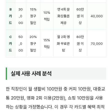
B
30
15%
연 4회 문
60만
10%
카
,0
청구
화상품권
원 이
40,000
적립
드
00
할인
제공
상
C
50
20%
월 2회 영
80만
15%
카
,0
청구
화 무료관
원 이
70,000
적립
드
00
할인
람
상
실제 사용 사례 분석
한 직장인이 월 생활비 100만원 중 커피 10만원, 대중교
통 20만원, 영화 2회 이용(2만원), 쇼핑 10만원을 사용
하는 상황을 가정했습니다. 이 경우 각 카드별 혜택 최적