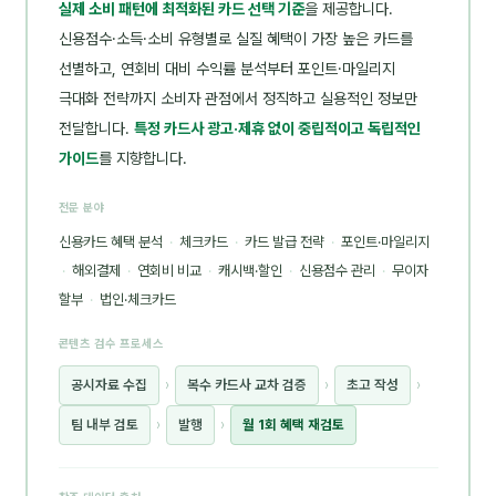
실제 소비 패턴에 최적화된 카드 선택 기준
을 제공합니다.
신용점수·소득·소비 유형별로 실질 혜택이 가장 높은 카드를
선별하고, 연회비 대비 수익률 분석부터 포인트·마일리지
극대화 전략까지 소비자 관점에서 정직하고 실용적인 정보만
전달합니다.
특정 카드사 광고·제휴 없이 중립적이고 독립적인
가이드
를 지향합니다.
전문 분야
신용카드 혜택 분석
·
체크카드
·
카드 발급 전략
·
포인트·마일리지
·
해외결제
·
연회비 비교
·
캐시백·할인
·
신용점수 관리
·
무이자
할부
·
법인·체크카드
콘텐츠 검수 프로세스
공시자료 수집
›
복수 카드사 교차 검증
›
초고 작성
›
팀 내부 검토
›
발행
›
월 1회 혜택 재검토