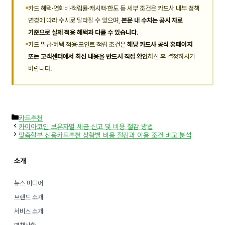
카드 혜택·연회비·적립률·캐시백·한도 등 세부 조건은 카드사 내부 정책
변경에 따라 수시로 달라질 수 있으며,
본문 내 수치는 공시 자료
기준으로 실제 적용 혜택과 다를 수 있습니다.
카드 발급·혜택 적용·포인트 적립 조건은
해당 카드사 공식 홈페이지
또는 고객센터에서 최신 내용을 반드시 직접 확인
하신 후 결정하시기
바랍니다.
카
카드추천
테
카이아코인 보유자별 세금 신고 및 비용 절감 방법
고
맞춤할부 신용카드추천 상황별 비용 절감과 이용 조건 비교 분석
리
소개
뉴스 미디어
브랜드 소개
서비스 소개