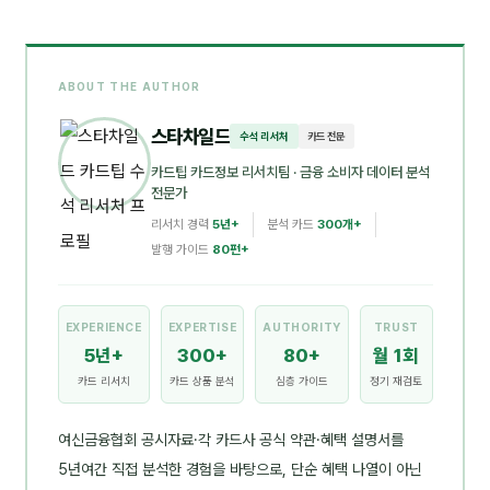
ABOUT THE AUTHOR
스타차일드
수석 리서처
카드 전문
카드팁 카드정보 리서치팀
· 금융 소비자 데이터 분석
전문가
리서치 경력
5년+
분석 카드
300개+
발행 가이드
80편+
EXPERIENCE
EXPERTISE
AUTHORITY
TRUST
5년+
300+
80+
월 1회
카드 리서치
카드 상품 분석
심층 가이드
정기 재검토
여신금융협회 공시자료·각 카드사 공식 약관·혜택 설명서를
5년여간 직접 분석한 경험을 바탕으로, 단순 혜택 나열이 아닌