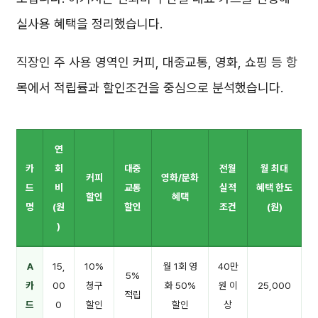
실사용 혜택을 정리했습니다.
직장인 주 사용 영역인 커피, 대중교통, 영화, 쇼핑 등 항
목에서 적립률과 할인조건을 중심으로 분석했습니다.
연
카
회
대중
전월
월 최대
커피
영화/문화
드
비
교통
실적
혜택 한도
할인
혜택
명
(원
할인
조건
(원)
)
A
15,
10%
월 1회 영
40만
5%
카
00
청구
화 50%
원 이
25,000
적립
드
0
할인
할인
상