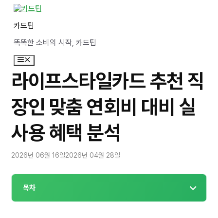
컨
텐
카드팁
츠
로
똑똑한 소비의 시작, 카드팁
건
너
메
뛰
뉴
기
라이프스타일카드 추천 직
장인 맞춤 연회비 대비 실
사용 혜택 분석
2026년 06월 16일
2026년 04월 28일
목차