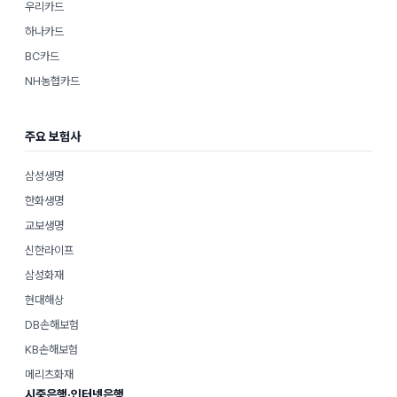
우리카드
하나카드
BC카드
NH농협카드
주요 보험사
삼성생명
한화생명
교보생명
신한라이프
삼성화재
현대해상
DB손해보험
KB손해보험
메리츠화재
시중은행·인터넷은행