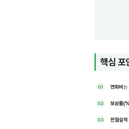
핵심 포
연회비
는
보상률(%
전월실적