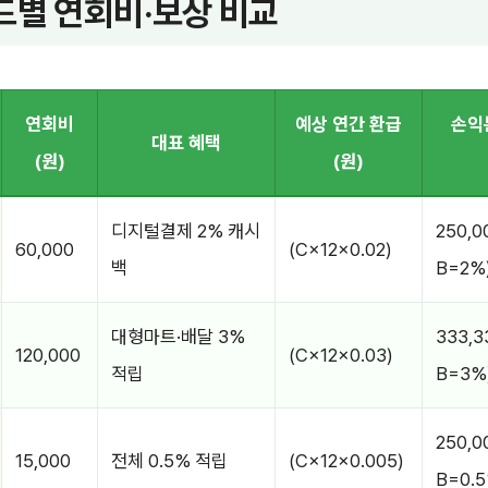
드별 연회비·보상 비교
연회비
예상 연간 환급
손익
대표 혜택
(원)
(원)
디지털결제 2% 캐시
250,0
60,000
(C×12×0.02)
백
B=2%
대형마트·배달 3%
333,3
120,000
(C×12×0.03)
적립
B=3%
250,0
15,000
전체 0.5% 적립
(C×12×0.005)
B=0.5