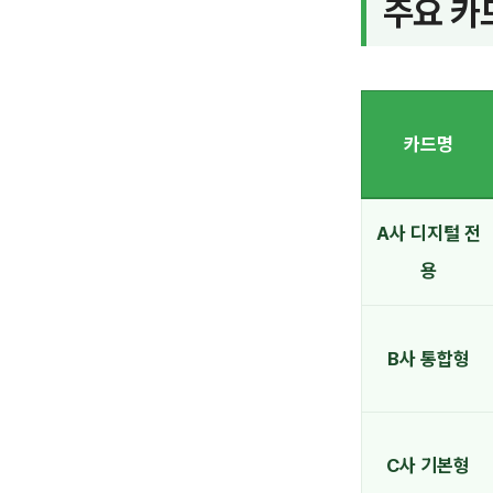
주요 카
카드명
A사 디지털 전
용
B사 통합형
C사 기본형