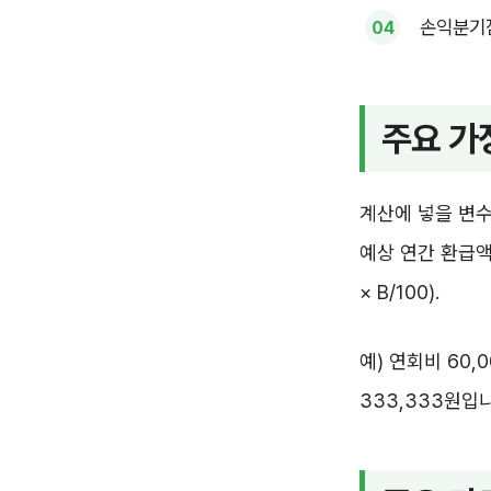
손익분기점
주요 가
계산에 넣을 변수
예상 연간 환급액은 A
× B/100).
예) 연회비 60,0
333,333원입