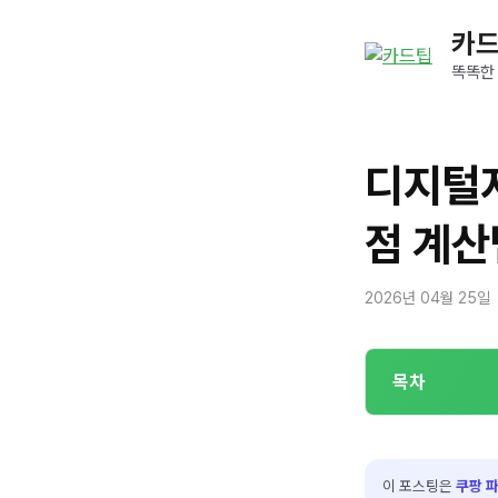
컨
카
텐
츠
똑똑한
로
건
너
디지털지
뛰
기
점 계산
2026년 04월 25일
목차
이 포스팅은
쿠팡 