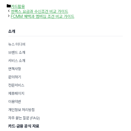
카
카드활용
테
엔팩스 요금과 수신조건 비교 가이드
고
FCMM 혜택과 멤버십 조건 비교 가이드
리
소개
뉴스 미디어
브랜드 소개
서비스 소개
면책사항
문의하기
전문서비스
제휴페이지
이용약관
개인정보 처리방침
자주 묻는 질문 (FAQ)
카드·금융 공식 자료