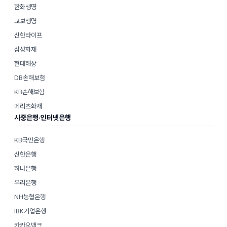
한화생명
교보생명
신한라이프
삼성화재
현대해상
DB손해보험
KB손해보험
메리츠화재
시중은행·인터넷은행
KB국민은행
신한은행
하나은행
우리은행
NH농협은행
IBK기업은행
카카오뱅크