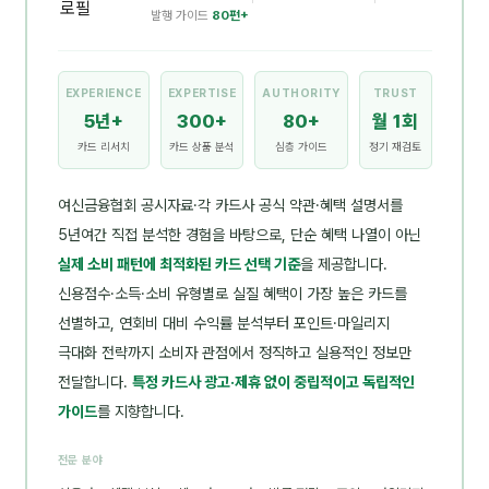
발행 가이드
80편+
EXPERIENCE
EXPERTISE
AUTHORITY
TRUST
5년+
300+
80+
월 1회
카드 리서치
카드 상품 분석
심층 가이드
정기 재검토
여신금융협회 공시자료·각 카드사 공식 약관·혜택 설명서를
5년여간 직접 분석한 경험을 바탕으로, 단순 혜택 나열이 아닌
실제 소비 패턴에 최적화된 카드 선택 기준
을 제공합니다.
신용점수·소득·소비 유형별로 실질 혜택이 가장 높은 카드를
선별하고, 연회비 대비 수익률 분석부터 포인트·마일리지
극대화 전략까지 소비자 관점에서 정직하고 실용적인 정보만
전달합니다.
특정 카드사 광고·제휴 없이 중립적이고 독립적인
가이드
를 지향합니다.
전문 분야