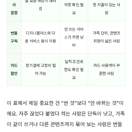
월 요금 체감이 내려
사
약정 확인 필
정 지출이 있는 사
감
결합
요
람
안 쓰는 서비
번들
디지니플러스와 다
가족 단위, 콘텐츠
스가 끼면 낭
구독
른 서비스 동시 이용
취향이 넓은 사람
비
실적 조건과
카드
정기결제 고정비 절
카드 사용액이 꾸
한도 확인 필
할인
약 가능
준한 사람
요
이 표에서 제일 중요한 건 “싼 것”보다 “안 바뀌는 것”이
에요. 자주 끊었다 붙였다 하는 사람은 단독이 낫고, 가족
이 같이 쓰거나 다른 콘텐츠까지 묶어 보는 사람은 번들