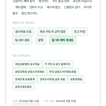
신용카드 혜택 분석
·
체크카드
·
카드 발급 전략
·
포인트·마일리지
·
해외결제
·
연회비 비교
·
캐시백·할인
·
신용점수 관리
·
무이자
할부
·
법인·체크카드
콘텐츠 검수 프로세스
공시자료 수집
›
복수 카드사 교차 검증
›
초고 작성
›
팀 내부 검토
›
발행
›
월 1회 혜택 재검토
참조 데이터 출처
여신금융협회 공시자료
각 카드사 공식 홈페이지
금융감독원 금융소비자정보
파인 금융소비자정보포털
한국은행 금융통계
한국소비자원 금융 자료
금융결제원
공정거래위원회
발행
2026년 5월 13일
· 최종 검토
2026년 6월 15일