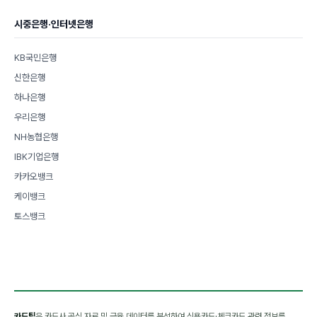
시중은행·인터넷은행
KB국민은행
신한은행
하나은행
우리은행
NH농협은행
IBK기업은행
카카오뱅크
케이뱅크
토스뱅크
카드팁
은 카드사 공식 자료 및 금융 데이터를 분석하여 신용카드·체크카드 관련 정보를