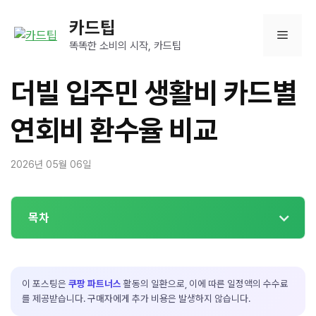
컨
카드팁
텐
메
츠
똑똑한 소비의 시작, 카드팁
로
뉴
건
더빌 입주민 생활비 카드별
너
뛰
연회비 환수율 비교
기
2026년 05월 06일
목차
이 포스팅은
쿠팡 파트너스
활동의 일환으로, 이에 따른 일정액의 수수료
를 제공받습니다. 구매자에게 추가 비용은 발생하지 않습니다.