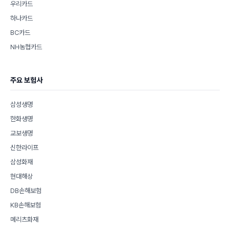
우리카드
하나카드
BC카드
NH농협카드
주요 보험사
삼성생명
한화생명
교보생명
신한라이프
삼성화재
현대해상
DB손해보험
KB손해보험
메리츠화재