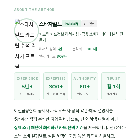
ABOUT THE AUTHOR
스타차일드
수석 리서처
카드 전문
카드팁 카드정보 리서치팀
· 금융 소비자 데이터 분석 전
문가
리서치 경력
5년+
분석 카드
300개+
발행 가이드
80편+
EXPERIENCE
EXPERTISE
AUTHORITY
TRUST
5년+
300+
80+
월 1회
카드 리서치
카드 상품 분석
심층 가이드
정기 재검토
여신금융협회 공시자료·각 카드사 공식 약관·혜택 설명서를
5년여간 직접 분석한 경험을 바탕으로, 단순 혜택 나열이 아닌
실제 소비 패턴에 최적화된 카드 선택 기준
을 제공합니다. 신용점수·
소득·소비 유형별로 실질 혜택이 가장 높은 카드를 선별하고,