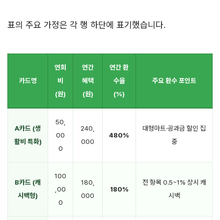
표의 주요 가정은 각 행 하단에 표기했습니다.
연회
연간
연간 환
카드명
비
혜택
수율
주요 환수 포인트
(원)
(원)
(%)
50,
A카드 (생
240,
대형마트·공과금 할인 집
00
480%
활비 특화)
000
중
0
100
B카드 (캐
180,
전 항목 0.5~1% 상시 캐
,00
180%
시백형)
000
시백
0