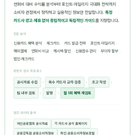
연회비 대비 수익률 분석부터 포인트·마일리지 극대화 전략까지
소비자 관점에서 정직하고 실용적인 정보만 전달합니다.
특정
카드사 광고·제휴 없이 중립적이고 독립적인 가이드
를 지향합니다.
전문 분야
신용카드 혜택 분석
·
체크카드
·
카드 발급 전략
·
포인트·마일리지
·
해외결제
·
연회비 비교
·
캐시백·할인
·
신용점수 관리
·
무이자 할부
·
법인·체크카드
콘텐츠 검수 프로세스
공시자료 수집
›
복수 카드사 교차 검증
›
초고 작성
›
팀 내부 검토
›
발행
›
월 1회 혜택 재검토
참조 데이터 출처
여신금융협회 공시자료
각 카드사 공식 홈페이지
금융감독원 금융소비자정보
파인 금융소비자정보포털