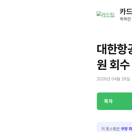
컨
카
텐
츠
똑똑한
로
건
너
대한항
뛰
기
원 회수
2026년 04월 26일
목차
이 포스팅은
쿠팡 