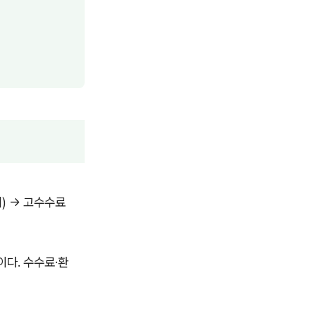
위) → 고수수료
이다. 수수료·환