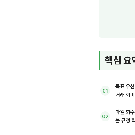
핵심 요
목표 우
거래 회피
마일 회수
불 규정 