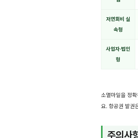
저연회비 실
속형
사업자·법인
형
소멸마일을 정확
요. 항공권 발권
주의사