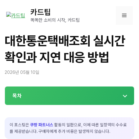
컨
카드팁
텐
메
츠
똑똑한 소비의 시작, 카드팁
로
뉴
건
대한통운택배조회 실시간
너
뛰
확인과 지연 대응 방법
기
2026년 05월 10일
목차
이 포스팅은
쿠팡 파트너스
활동의 일환으로, 이에 따른 일정액의 수수료
를 제공받습니다. 구매자에게 추가 비용은 발생하지 않습니다.