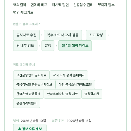
해외결제
·
연회비 비교
·
캐시백·할인
·
신용점수 관리
·
무이자 할부
·
법인·체크카드
콘텐츠 검수 프로세스
공시자료 수집
›
복수 카드사 교차 검증
›
초고 작성
›
팀 내부 검토
›
발행
›
월 1회 혜택 재검토
참조 데이터 출처
여신금융협회 공시자료
각 카드사 공식 홈페이지
금융감독원 금융소비자정보
파인 금융소비자정보포털
한국은행 금융통계
한국소비자원 금융 자료
금융결제원
공정거래위원회
발행
2026년 5월 10일
· 최종 검토
2026년 6월 15일
🔔 정보 오류 제보