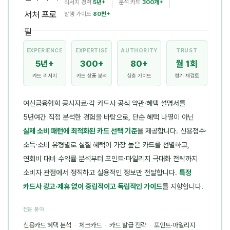
리서치 경력
5년+
분석 카드
300개+
발행 가이드
80편+
EXPERIENCE
EXPERTISE
AUTHORITY
TRUST
5년+
300+
80+
월 1회
카드 리서치
카드 상품 분석
심층 가이드
정기 재검토
여신금융협회 공시자료·각 카드사 공식 약관·혜택 설명서를
5년여간 직접 분석한 경험을 바탕으로, 단순 혜택 나열이 아닌
실제 소비 패턴에 최적화된 카드 선택 기준
을 제공합니다. 신용점수·
소득·소비 유형별로 실질 혜택이 가장 높은 카드를 선별하고,
연회비 대비 수익률 분석부터 포인트·마일리지 극대화 전략까지
소비자 관점에서 정직하고 실용적인 정보만 전달합니다.
특정
카드사 광고·제휴 없이 중립적이고 독립적인 가이드
를 지향합니다.
전문 분야
신용카드 혜택 분석
·
체크카드
·
카드 발급 전략
·
포인트·마일리지
·