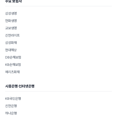
주요 보험사
삼성생명
한화생명
교보생명
신한라이프
삼성화재
현대해상
DB손해보험
KB손해보험
메리츠화재
시중은행·인터넷은행
KB국민은행
신한은행
하나은행