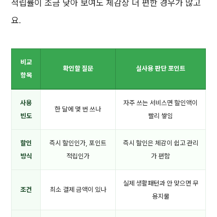
적립률이 조금 낮아 보여도 체감상 더 편한 경우가 많고
요.
비교
확인할 질문
실사용 판단 포인트
항목
사용
자주 쓰는 서비스면 할인액이
한 달에 몇 번 쓰나
빈도
빨리 쌓임
할인
즉시 할인인가, 포인트
즉시 할인은 체감이 쉽고 관리
방식
적립인가
가 편함
실제 생활패턴과 안 맞으면 무
조건
최소 결제 금액이 있나
용지물