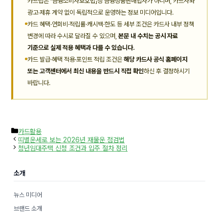
카드팁은 「금융소비자보호법」상 금융상품판매업자가 아니며, 카드사와
광고·제휴 계약 없이 독립적으로 운영하는 정보 미디어입니다.
카드 혜택·연회비·적립률·캐시백·한도 등 세부 조건은 카드사 내부 정책
변경에 따라 수시로 달라질 수 있으며,
본문 내 수치는 공시 자료
기준으로 실제 적용 혜택과 다를 수 있습니다.
카드 발급·혜택 적용·포인트 적립 조건은
해당 카드사 공식 홈페이지
또는 고객센터에서 최신 내용을 반드시 직접 확인
하신 후 결정하시기
바랍니다.
카
카드활용
테
띠별운세로 보는 2026년 재물운 점검법
고
청년임대주택 신청 조건과 입주 절차 정리
리
소개
뉴스 미디어
브랜드 소개