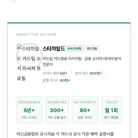
ABOUT THE AUTHOR
스타차일드
수석 리서처
카드 전문
카드팁 카드정보 리서치팀
· 금융 소비자 데이터 분석
전문가
리서치 경력
5년+
분석 카드
300개+
발행 가이드
80편+
EXPERIENCE
EXPERTISE
AUTHORITY
TRUST
5년+
300+
80+
월 1회
카드 리서치
카드 상품 분석
심층 가이드
정기 재검토
여신금융협회 공시자료·각 카드사 공식 약관·혜택 설명서를