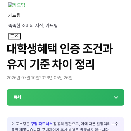
컨
텐
카드팁
츠
로
똑똑한 소비의 시작, 카드팁
건
너
메
뛰
뉴
기
대학생혜택 인증 조건과
유지 기준 차이 정리
2026년 07월 10일
2026년 05월 26일
목차
이 포스팅은
쿠팡 파트너스
활동의 일환으로, 이에 따른 일정액의 수수
료를 제공받습니다. 구매자에게 추가 비용은 발생하지 않습니다.