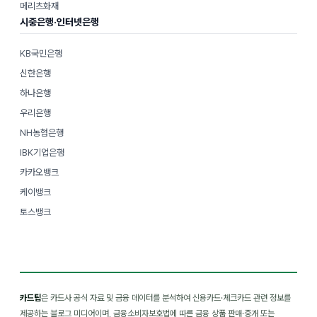
메리츠화재
시중은행·인터넷은행
KB국민은행
신한은행
하나은행
우리은행
NH농협은행
IBK기업은행
카카오뱅크
케이뱅크
토스뱅크
카드팁
은 카드사 공식 자료 및 금융 데이터를 분석하여 신용카드·체크카드 관련 정보를
제공하는 블로그 미디어이며, 금융소비자보호법에 따른 금융 상품 판매·중개 또는