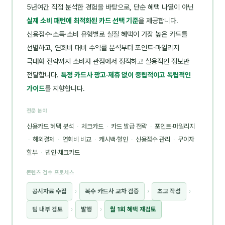
5년여간 직접 분석한 경험을 바탕으로, 단순 혜택 나열이 아닌
실제 소비 패턴에 최적화된 카드 선택 기준
을 제공합니다.
신용점수·소득·소비 유형별로 실질 혜택이 가장 높은 카드를
선별하고, 연회비 대비 수익률 분석부터 포인트·마일리지
극대화 전략까지 소비자 관점에서 정직하고 실용적인 정보만
전달합니다.
특정 카드사 광고·제휴 없이 중립적이고 독립적인
가이드
를 지향합니다.
전문 분야
신용카드 혜택 분석
·
체크카드
·
카드 발급 전략
·
포인트·마일리지
·
해외결제
·
연회비 비교
·
캐시백·할인
·
신용점수 관리
·
무이자
할부
·
법인·체크카드
콘텐츠 검수 프로세스
공시자료 수집
›
복수 카드사 교차 검증
›
초고 작성
›
팀 내부 검토
›
발행
›
월 1회 혜택 재검토