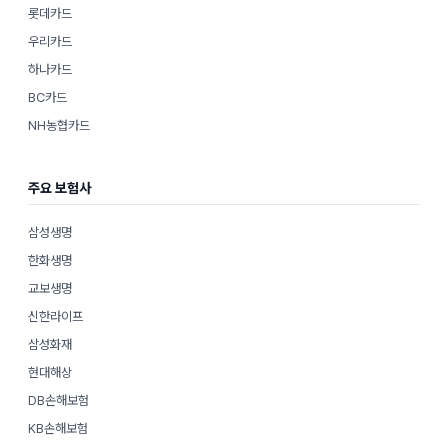
롯데카드
우리카드
하나카드
BC카드
NH농협카드
주요 보험사
삼성생명
한화생명
교보생명
신한라이프
삼성화재
현대해상
DB손해보험
KB손해보험