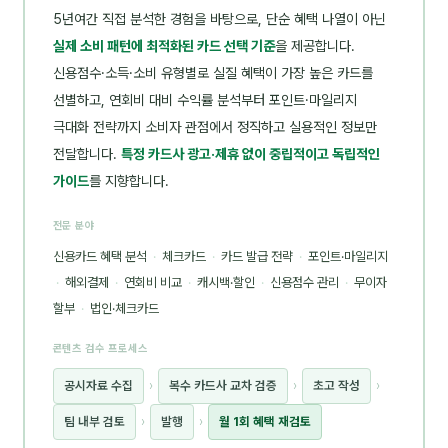
5년여간 직접 분석한 경험을 바탕으로, 단순 혜택 나열이 아닌
실제 소비 패턴에 최적화된 카드 선택 기준
을 제공합니다.
신용점수·소득·소비 유형별로 실질 혜택이 가장 높은 카드를
선별하고, 연회비 대비 수익률 분석부터 포인트·마일리지
극대화 전략까지 소비자 관점에서 정직하고 실용적인 정보만
전달합니다.
특정 카드사 광고·제휴 없이 중립적이고 독립적인
가이드
를 지향합니다.
전문 분야
신용카드 혜택 분석
·
체크카드
·
카드 발급 전략
·
포인트·마일리지
·
해외결제
·
연회비 비교
·
캐시백·할인
·
신용점수 관리
·
무이자
할부
·
법인·체크카드
콘텐츠 검수 프로세스
공시자료 수집
›
복수 카드사 교차 검증
›
초고 작성
›
팀 내부 검토
›
발행
›
월 1회 혜택 재검토