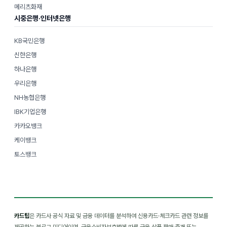
메리츠화재
시중은행·인터넷은행
KB국민은행
신한은행
하나은행
우리은행
NH농협은행
IBK기업은행
카카오뱅크
케이뱅크
토스뱅크
카드팁
은 카드사 공식 자료 및 금융 데이터를 분석하여 신용카드·체크카드 관련 정보를
제공하는 블로그 미디어이며, 금융소비자보호법에 따른 금융 상품 판매·중개 또는