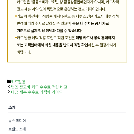
카드팁은 「금융소비자보호법」상 금융상품판매업자가 아니며, 카드사와
광고·제휴 계약 없이 독립적으로 운영하는 정보 미디어입니다.
카드 혜택·연회비·적립률·캐시백·한도 등 세부 조건은 카드사 내부 정책
변경에 따라 수시로 달라질 수 있으며,
본문 내 수치는 공시 자료
기준으로 실제 적용 혜택과 다를 수 있습니다.
카드 발급·혜택 적용·포인트 적립 조건은
해당 카드사 공식 홈페이지
또는 고객센터에서 최신 내용을 반드시 직접 확인
하신 후 결정하시기
바랍니다.
카
카드활용
테
법인 광고비 카드 수수료·적립 비교
고
대금 세무·수수료 최적화 가이드
리
소개
뉴스 미디어
브랜드 소개