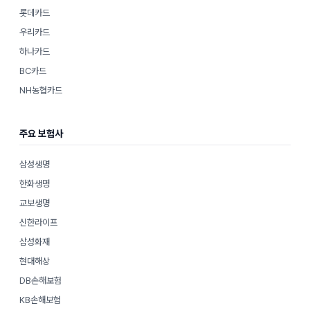
롯데카드
우리카드
하나카드
BC카드
NH농협카드
주요 보험사
삼성생명
한화생명
교보생명
신한라이프
삼성화재
현대해상
DB손해보험
KB손해보험