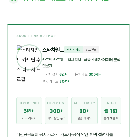
ABOUT THE AUTHOR
스타차일드
수석 리서처
카드 전문
카드팁 카드정보 리서치팀
· 금융 소비자 데이터 분석
전문가
리서치 경력
5년+
분석 카드
300개+
발행 가이드
80편+
EXPERIENCE
EXPERTISE
AUTHORITY
TRUST
5년+
300+
80+
월 1회
카드 리서치
카드 상품 분석
심층 가이드
정기 재검토
여신금융협회 공시자료·각 카드사 공식 약관·혜택 설명서를