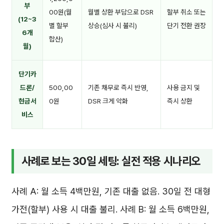
부
00원(월
월별 상환 부담으로 DSR
할부 취소 또는
(12~3
별 할부
상승(심사 시 불리)
단기 전환 권장
6개
합산)
월)
단기카
드론/
500,00
기존 채무로 즉시 반영,
사용 금지 및
현금서
0원
DSR 크게 악화
즉시 상환
비스
사례로 보는 30일 세팅: 실전 적용 시나리오
사례 A: 월 소득 4백만원, 기존 대출 없음. 30일 전 대형
가전(할부) 사용 시 대출 불리. 사례 B: 월 소득 6백만원,