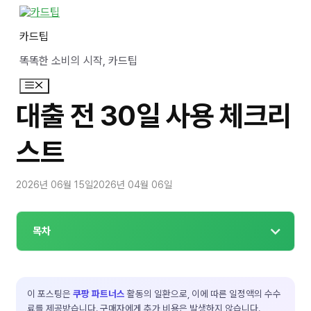
컨
텐
카드팁
츠
로
똑똑한 소비의 시작, 카드팁
건
너
메
뛰
뉴
기
대출 전 30일 사용 체크리
스트
2026년 06월 15일
2026년 04월 06일
목차
이 포스팅은
쿠팡 파트너스
활동의 일환으로, 이에 따른 일정액의 수수
료를 제공받습니다. 구매자에게 추가 비용은 발생하지 않습니다.