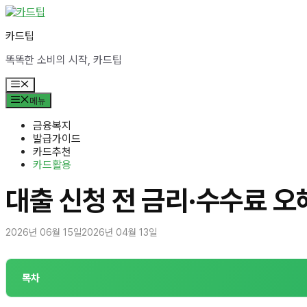
컨
텐
카드팁
츠
로
똑똑한 소비의 시작, 카드팁
건
너
메
뛰
뉴
메뉴
기
금융복지
발급가이드
카드추천
카드활용
대출 신청 전 금리·수수료 
2026년 06월 15일
2026년 04월 13일
목차