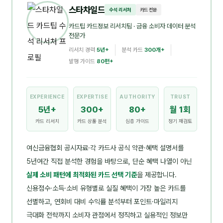
스타차일드
수석 리서처
카드 전문
카드팁 카드정보 리서치팀
· 금융 소비자 데이터 분석
전문가
리서치 경력
5년+
분석 카드
300개+
발행 가이드
80편+
EXPERIENCE
EXPERTISE
AUTHORITY
TRUST
5년+
300+
80+
월 1회
카드 리서치
카드 상품 분석
심층 가이드
정기 재검토
여신금융협회 공시자료·각 카드사 공식 약관·혜택 설명서를
5년여간 직접 분석한 경험을 바탕으로, 단순 혜택 나열이 아닌
실제 소비 패턴에 최적화된 카드 선택 기준
을 제공합니다.
신용점수·소득·소비 유형별로 실질 혜택이 가장 높은 카드를
선별하고, 연회비 대비 수익률 분석부터 포인트·마일리지
극대화 전략까지 소비자 관점에서 정직하고 실용적인 정보만