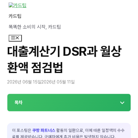
컨
텐
카드팁
츠
로
똑똑한 소비의 시작, 카드팁
건
너
메
뛰
뉴
기
대출계산기 DSR과 월상
환액 점검법
2026년 06월 15일
2026년 05월 11일
목차
이 포스팅은
쿠팡 파트너스
활동의 일환으로, 이에 따른 일정액의 수수
료를 제공받습니다. 구매자에게 추가 비용은 발생하지 않습니다.