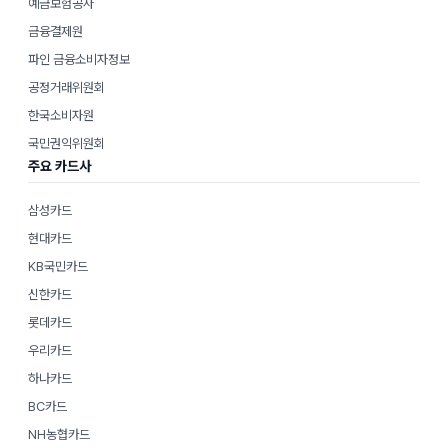
예금보험공사
금융결제원
파인 금융소비자정보
공정거래위원회
한국소비자원
국민권익위원회
주요 카드사
삼성카드
현대카드
KB국민카드
신한카드
롯데카드
우리카드
하나카드
BC카드
NH농협카드