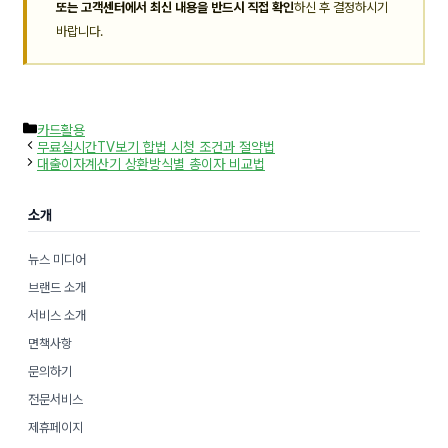
또는 고객센터에서 최신 내용을 반드시 직접 확인
하신 후 결정하시기
바랍니다.
카
카드활용
테
무료실시간TV보기 합법 시청 조건과 절약법
고
대출이자계산기 상환방식별 총이자 비교법
리
소개
뉴스 미디어
브랜드 소개
서비스 소개
면책사항
문의하기
전문서비스
제휴페이지