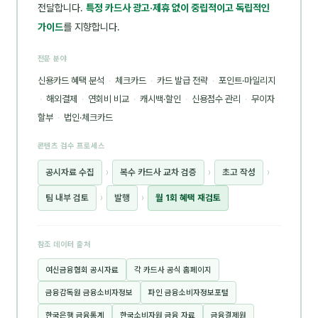
전달합니다.
특정 카드사 광고·제휴 없이 중립적이고 독립적인
가이드
를 지향합니다.
전문 분야
신용카드 혜택 분석
·
체크카드
·
카드 발급 전략
·
포인트·마일리지
·
해외결제
·
연회비 비교
·
캐시백·할인
·
신용점수 관리
·
무이자
할부
·
법인·체크카드
콘텐츠 검수 프로세스
공시자료 수집
›
복수 카드사 교차 검증
›
초고 작성
›
팀 내부 검토
›
발행
›
월 1회 혜택 재검토
참조 데이터 출처
여신금융협회 공시자료
각 카드사 공식 홈페이지
금융감독원 금융소비자정보
파인 금융소비자정보포털
한국은행 금융통계
한국소비자원 금융 자료
금융결제원