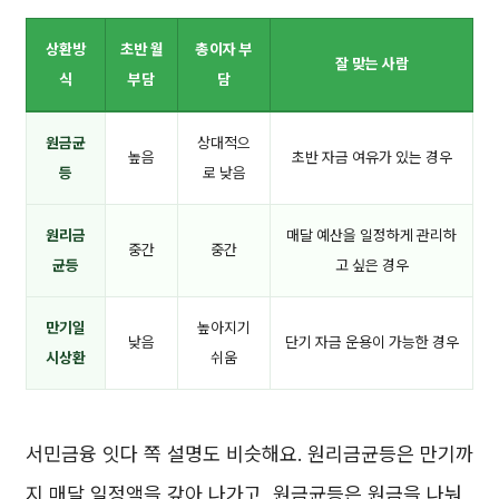
상환방
초반 월
총이자 부
잘 맞는 사람
식
부담
담
원금균
상대적으
높음
초반 자금 여유가 있는 경우
등
로 낮음
원리금
매달 예산을 일정하게 관리하
중간
중간
균등
고 싶은 경우
만기일
높아지기
낮음
단기 자금 운용이 가능한 경우
시상환
쉬움
서민금융 잇다 쪽 설명도 비슷해요. 원리금균등은 만기까
지 매달 일정액을 갚아 나가고, 원금균등은 원금을 나눠