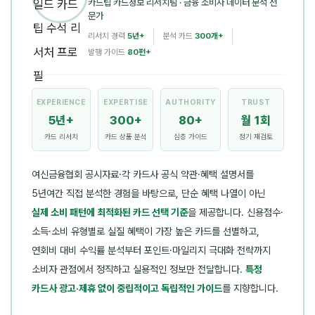
카드팁 카드정보 리서치팀
· 금융 소비자 데이터 분석 전
문가
리서치 경력
5년+
분석 카드
300개+
발행 가이드
80편+
EXPERIENCE
EXPERTISE
AUTHORITY
TRUST
5년+
300+
80+
월 1회
카드 리서치
카드 상품 분석
심층 가이드
정기 재검토
여신금융협회 공시자료·각 카드사 공식 약관·혜택 설명서를
5년여간 직접 분석한 경험을 바탕으로, 단순 혜택 나열이 아닌
실제 소비 패턴에 최적화된 카드 선택 기준
을 제공합니다. 신용점수·
소득·소비 유형별로 실질 혜택이 가장 높은 카드를 선별하고,
연회비 대비 수익률 분석부터 포인트·마일리지 극대화 전략까지
소비자 관점에서 정직하고 실용적인 정보만 전달합니다.
특정
카드사 광고·제휴 없이 중립적이고 독립적인 가이드
를 지향합니다.