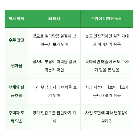
체크 항목
왜 보나
주가에 미치는 느낌
앞으로 얼마만큼 일감이 남
높고 안정적이면 실적 기대
수주 잔고
았는지 보기 위해
가 이어지기 쉬움
공사비 부담이 이익을 갉아
악화되면 매출이 커도 주가
원가율
먹는지 확인
가 힘을 못 받음
부채와 현
금리 부담과 자금 여력을 보
자금 사정이 나쁘면 디스카
금흐름
기 위해
운트가 붙기 쉬움
주택과 토
경기 민감도를 판단하기 위
사업 조합에 따라 변동성이
목 믹스
해
달라짐