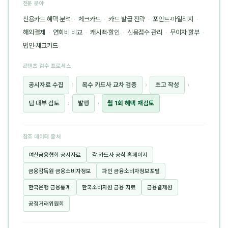
전문 분야
신용카드 혜택 분석
·
체크카드
·
카드 발급 전략
·
포인트·마일리지
·
해외결제
·
연회비 비교
·
캐시백·할인
·
신용점수 관리
·
무이자 할부
·
법인·체크카드
콘텐츠 검수 프로세스
공시자료 수집
›
복수 카드사 교차 검증
›
초고 작성
›
팀 내부 검토
›
발행
›
월 1회 혜택 재검토
참조 데이터 출처
여신금융협회 공시자료
각 카드사 공식 홈페이지
금융감독원 금융소비자정보
파인 금융소비자정보포털
한국은행 금융통계
한국소비자원 금융 자료
금융결제원
공정거래위원회