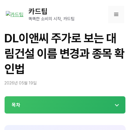
컨
카드팁
텐
메
츠
똑똑한 소비의 시작, 카드팁
로
뉴
건
DL이앤씨 주가로 보는 대
너
뛰
림건설 이름 변경과 종목 확
기
인법
2026년 05월 19일
목차