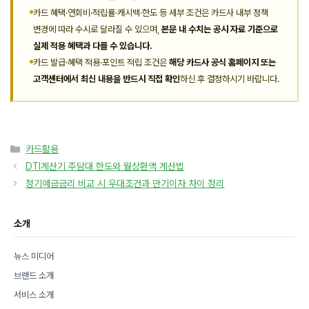
카드 혜택·연회비·적립률·캐시백·한도 등 세부 조건은 카드사 내부 정책
변경에 따라 수시로 달라질 수 있으며,
본문 내 수치는 공시 자료 기준으로
실제 적용 혜택과 다를 수 있습니다.
카드 발급·혜택 적용·포인트 적립 조건은
해당 카드사 공식 홈페이지 또는
고객센터에서 최신 내용을 반드시 직접 확인
하신 후 결정하시기 바랍니다.
카
카드활용
테
DTI계산기 주담대 한도와 월상환액 계산법
고
정기예금금리 비교 시 우대조건과 만기이자 차이 정리
리
소개
뉴스 미디어
브랜드 소개
서비스 소개