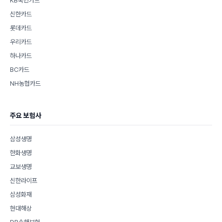
KB국민카드
신한카드
롯데카드
우리카드
하나카드
BC카드
NH농협카드
주요 보험사
삼성생명
한화생명
교보생명
신한라이프
삼성화재
현대해상