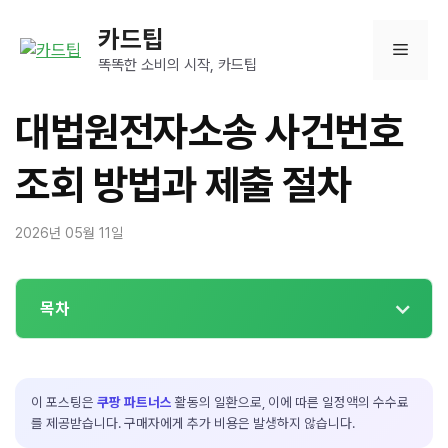
컨
카드팁
텐
메
츠
똑똑한 소비의 시작, 카드팁
로
뉴
건
대법원전자소송 사건번호
너
뛰
조회 방법과 제출 절차
기
2026년 05월 11일
목차
이 포스팅은
쿠팡 파트너스
활동의 일환으로, 이에 따른 일정액의 수수료
를 제공받습니다. 구매자에게 추가 비용은 발생하지 않습니다.