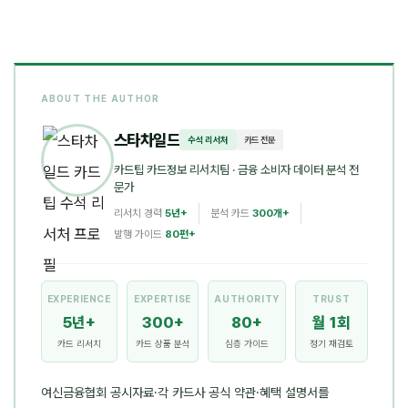
ABOUT THE AUTHOR
스타차일드
수석 리서처
카드 전문
카드팁 카드정보 리서치팀
· 금융 소비자 데이터 분석 전
문가
리서치 경력
5년+
분석 카드
300개+
발행 가이드
80편+
EXPERIENCE
EXPERTISE
AUTHORITY
TRUST
5년+
300+
80+
월 1회
카드 리서치
카드 상품 분석
심층 가이드
정기 재검토
여신금융협회 공시자료·각 카드사 공식 약관·혜택 설명서를