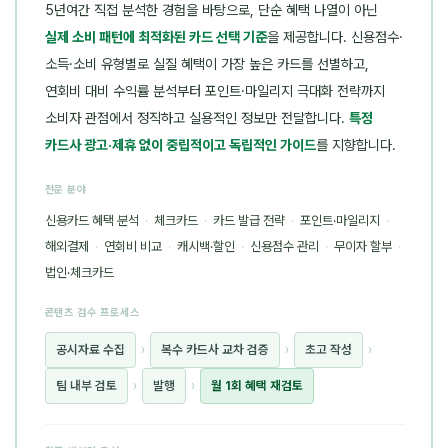
5년여간 직접 분석한 경험을 바탕으로, 단순 혜택 나열이 아닌
실제 소비 패턴에 최적화된 카드 선택 기준
을 제공합니다. 신용점수·
소득·소비 유형별로 실질 혜택이 가장 높은 카드를 선별하고,
연회비 대비 수익률 분석부터 포인트·마일리지 극대화 전략까지
소비자 관점에서 정직하고 실용적인 정보만 전달합니다.
특정
카드사 광고·제휴 없이 중립적이고 독립적인 가이드
를 지향합니다.
전문 분야
신용카드 혜택 분석
·
체크카드
·
카드 발급 전략
·
포인트·마일리지
·
해외결제
·
연회비 비교
·
캐시백·할인
·
신용점수 관리
·
무이자 할부
·
법인·체크카드
콘텐츠 검수 프로세스
공시자료 수집
›
복수 카드사 교차 검증
›
초고 작성
›
팀 내부 검토
›
발행
›
월 1회 혜택 재검토