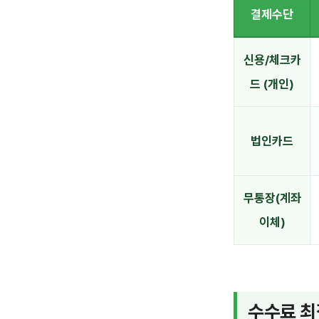
결제수단
신용/체크카
드 (개인)
법인카드
무통장(계좌
이체)
수수료 최