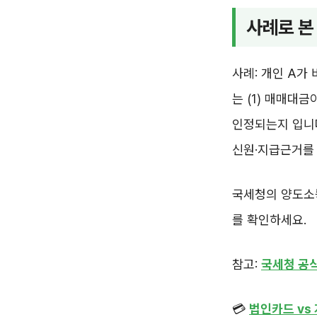
사례로 본
사례: 개인 A가
는 (1) 매매대
인정되는지 입니
신원·지급근거를
국세청의 양도소
를 확인하세요.
참고:
국세청 공
💳
법인카드 vs