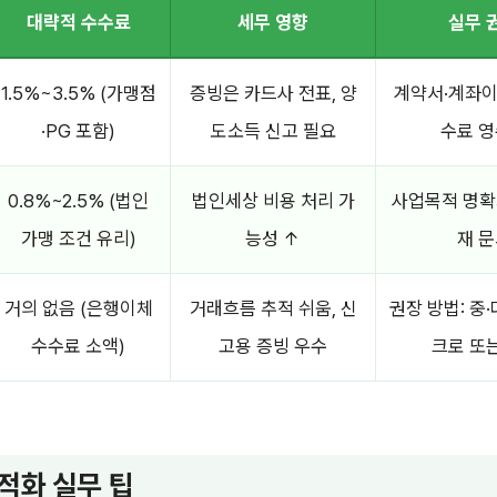
대략적 수수료
세무 영향
실무 
1.5%~3.5% (가맹점
증빙은 카드사 전표, 양
계약서·계좌이
·PG 포함)
도소득 신고 필요
수료 영
0.8%~2.5% (법인
법인세상 비용 처리 가
사업목적 명확화
가맹 조건 유리)
능성 ↑
재 문
거의 없음 (은행이체
거래흐름 추적 쉬움, 신
권장 방법: 중
수수료 소액)
고용 증빙 우수
크로 또
적화 실무 팁