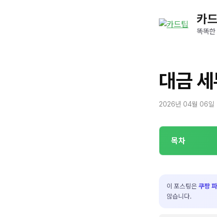
컨
카
텐
츠
똑똑한
로
건
너
대금 세
뛰
기
2026년 04월 06일
목차
이 포스팅은
쿠팡 
않습니다.