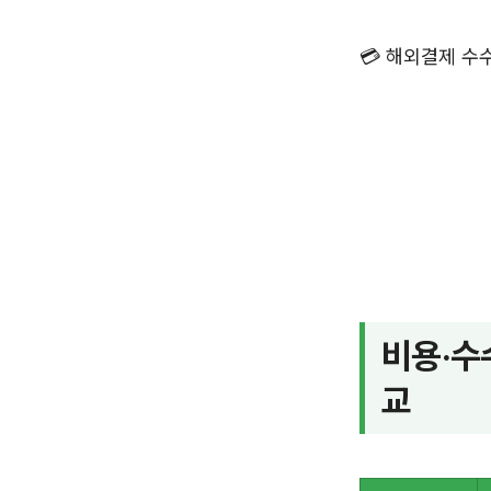
💳 해외결제 수
비용·수
교