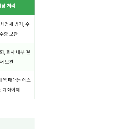
권장 처리
체명세 병기, 수
수증 보관
, 회사 내부 결
서 보관
·대액 매매는 에스
는 계좌이체