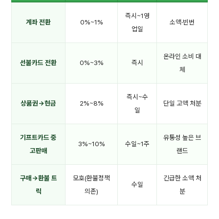
즉시~1영
계좌 전환
0%~1%
소액·빈번
업일
온라인 소비 대
선불카드 전환
0%~3%
즉시
체
즉시~수
상품권→현금
2%~8%
단일 고액 처분
일
기프트카드 중
유통성 높은 브
3%~10%
수일~1주
고판매
랜드
구매→환불 트
모호(환불정책
긴급한 소액 처
수일
릭
의존)
분