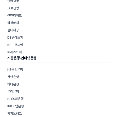
한화생명
교보생명
신한라이프
삼성화재
현대해상
DB손해보험
KB손해보험
메리츠화재
시중은행·인터넷은행
KB국민은행
신한은행
하나은행
우리은행
NH농협은행
IBK기업은행
카카오뱅크