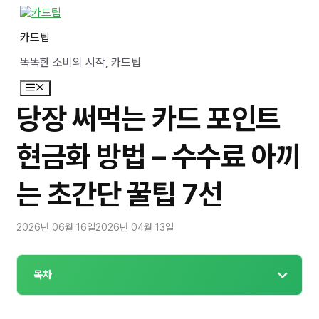
컨
텐
카드팁
츠
로
똑똑한 소비의 시작, 카드팁
건
너
메
뛰
뉴
기
당장 써먹는 카드 포인트
현금화 방법 – 수수료 아끼
는 초간단 꿀팁 7선
2026년 06월 16일
2026년 04월 13일
목차