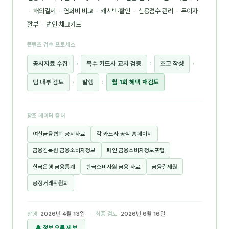
·
해외결제
·
연회비 비교
·
캐시백·할인
·
신용점수 관리
·
무이자
할부
·
법인·체크카드
콘텐츠 검수 프로세스
공시자료 수집
›
복수 카드사 교차 검증
›
초고 작성
›
팀 내부 검토
›
발행
›
월 1회 혜택 재검토
참조 데이터 출처
여신금융협회 공시자료
각 카드사 공식 홈페이지
금융감독원 금융소비자정보
파인 금융소비자정보포털
한국은행 금융통계
한국소비자원 금융 자료
금융결제원
공정거래위원회
발행
2026년 4월 13일
· 최종 검토
2026년 6월 16일
🔔 정보 오류 제보