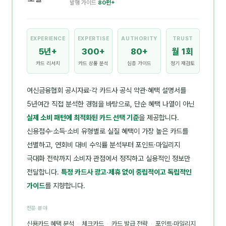
발행 가이드
80편+
EXPERIENCE
EXPERTISE
AUTHORITY
TRUST
5년+
300+
80+
월 1회
카드 리서치
카드 상품 분석
심층 가이드
정기 재검토
여신금융협회 공시자료·각 카드사 공식 약관·혜택 설명서를
5년여간 직접 분석한 경험을 바탕으로, 단순 혜택 나열이 아닌
실제 소비 패턴에 최적화된 카드 선택 기준
을 제공합니다.
신용점수·소득·소비 유형별로 실질 혜택이 가장 높은 카드를
선별하고, 연회비 대비 수익률 분석부터 포인트·마일리지
극대화 전략까지 소비자 관점에서 정직하고 실용적인 정보만
전달합니다.
특정 카드사 광고·제휴 없이 중립적이고 독립적인
가이드
를 지향합니다.
전문 분야
신용카드 혜택 분석
·
체크카드
·
카드 발급 전략
·
포인트·마일리지