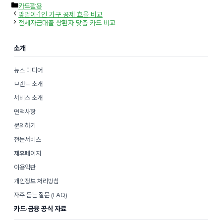
카
카드활용
테
맞벌이·1인 가구 공제 효율 비교
고
전세자금대출 상환자 맞춤 카드 비교
리
소개
뉴스 미디어
브랜드 소개
서비스 소개
면책사항
문의하기
전문서비스
제휴페이지
이용약관
개인정보 처리방침
자주 묻는 질문 (FAQ)
카드·금융 공식 자료