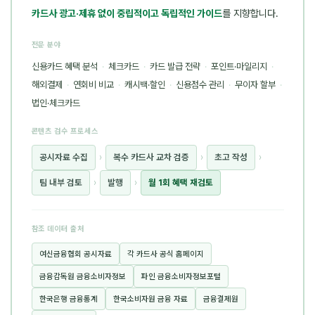
카드사 광고·제휴 없이 중립적이고 독립적인 가이드
를 지향합니다.
전문 분야
신용카드 혜택 분석
·
체크카드
·
카드 발급 전략
·
포인트·마일리지
·
해외결제
·
연회비 비교
·
캐시백·할인
·
신용점수 관리
·
무이자 할부
·
법인·체크카드
콘텐츠 검수 프로세스
공시자료 수집
›
복수 카드사 교차 검증
›
초고 작성
›
팀 내부 검토
›
발행
›
월 1회 혜택 재검토
참조 데이터 출처
여신금융협회 공시자료
각 카드사 공식 홈페이지
금융감독원 금융소비자정보
파인 금융소비자정보포털
한국은행 금융통계
한국소비자원 금융 자료
금융결제원