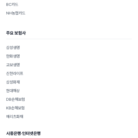
BC카드
NH농협카드
주요 보험사
삼성생명
한화생명
교보생명
신한라이프
삼성화재
현대해상
DB손해보험
KB손해보험
메리츠화재
시중은행·인터넷은행