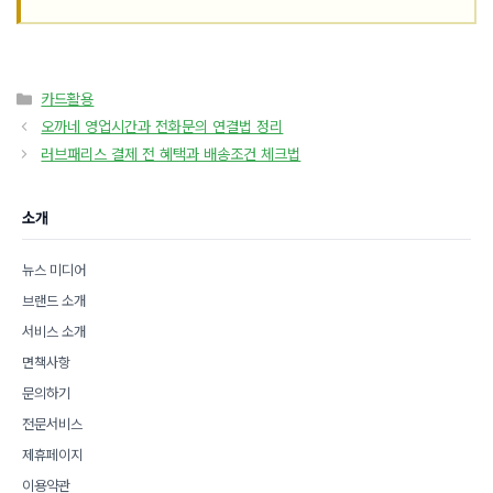
카
카드활용
테
오까네 영업시간과 전화문의 연결법 정리
고
러브패리스 결제 전 혜택과 배송조건 체크법
리
소개
뉴스 미디어
브랜드 소개
서비스 소개
면책사항
문의하기
전문서비스
제휴페이지
이용약관