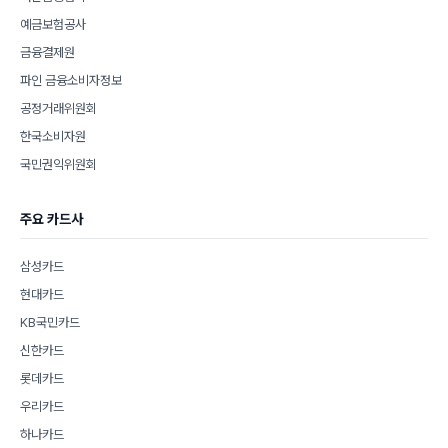
예금보험공사
금융결제원
파인 금융소비자정보
공정거래위원회
한국소비자원
국민권익위원회
주요 카드사
삼성카드
현대카드
KB국민카드
신한카드
롯데카드
우리카드
하나카드