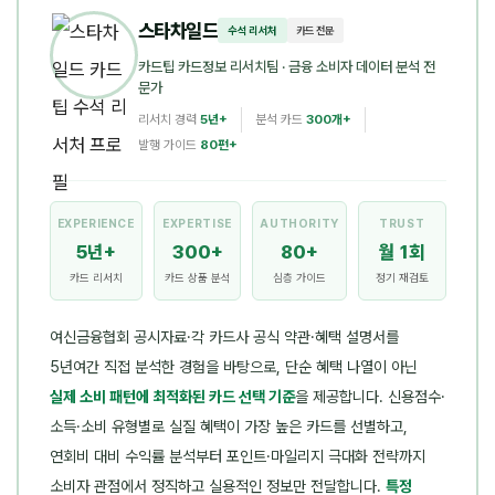
스타차일드
수석 리서처
카드 전문
카드팁 카드정보 리서치팀
· 금융 소비자 데이터 분석 전
문가
리서치 경력
5년+
분석 카드
300개+
발행 가이드
80편+
EXPERIENCE
EXPERTISE
AUTHORITY
TRUST
5년+
300+
80+
월 1회
카드 리서치
카드 상품 분석
심층 가이드
정기 재검토
여신금융협회 공시자료·각 카드사 공식 약관·혜택 설명서를
5년여간 직접 분석한 경험을 바탕으로, 단순 혜택 나열이 아닌
실제 소비 패턴에 최적화된 카드 선택 기준
을 제공합니다. 신용점수·
소득·소비 유형별로 실질 혜택이 가장 높은 카드를 선별하고,
연회비 대비 수익률 분석부터 포인트·마일리지 극대화 전략까지
소비자 관점에서 정직하고 실용적인 정보만 전달합니다.
특정