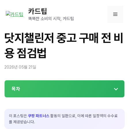
컨
카드팁
텐
메
츠
똑똑한 소비의 시작, 카드팁
로
뉴
건
닷지챌린저 중고 구매 전 비
너
뛰
용 점검법
기
2026년 05월 21일
목차
이 포스팅은
쿠팡 파트너스
활동의 일환으로, 이에 따른 일정액의 수수료
를 제공받습니다.