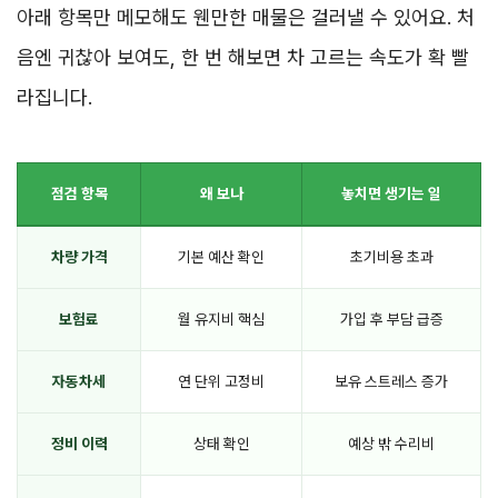
아래 항목만 메모해도 웬만한 매물은 걸러낼 수 있어요. 처
음엔 귀찮아 보여도, 한 번 해보면 차 고르는 속도가 확 빨
라집니다.
점검 항목
왜 보나
놓치면 생기는 일
차량 가격
기본 예산 확인
초기비용 초과
보험료
월 유지비 핵심
가입 후 부담 급증
자동차세
연 단위 고정비
보유 스트레스 증가
정비 이력
상태 확인
예상 밖 수리비