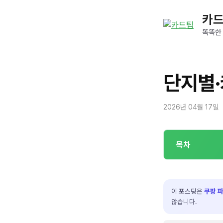
컨
카
텐
츠
똑똑한
로
건
너
단지별·
뛰
기
2026년 04월 17일
목차
이 포스팅은
쿠팡 
않습니다.