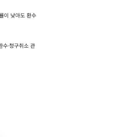
할인률이 낮아도 환수
환수·청구취소 관