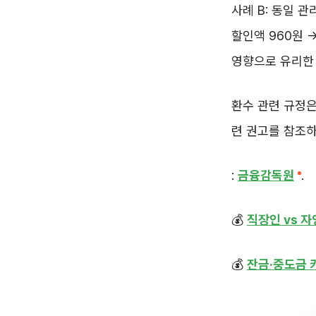
사례 B: 동일 관
할인액 960원 →
영향으로 유리한
환수 관련 규정
련 권고를 참조
:
금융감독원
.
💰
직장인 vs 
💰
잔금·중도금 