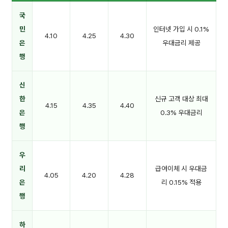
국
민
인터넷 가입 시 0.1%
4.10
4.25
4.30
은
우대금리 제공
행
신
한
신규 고객 대상 최대
4.15
4.35
4.40
은
0.3% 우대금리
행
우
리
급여이체 시 우대금
4.05
4.20
4.28
은
리 0.15% 적용
행
하