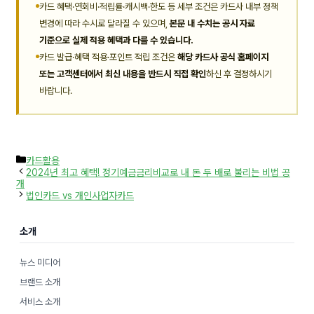
카드 혜택·연회비·적립률·캐시백·한도 등 세부 조건은 카드사 내부 정책
변경에 따라 수시로 달라질 수 있으며,
본문 내 수치는 공시 자료
기준으로 실제 적용 혜택과 다를 수 있습니다.
카드 발급·혜택 적용·포인트 적립 조건은
해당 카드사 공식 홈페이지
또는 고객센터에서 최신 내용을 반드시 직접 확인
하신 후 결정하시기
바랍니다.
카
카드활용
테
2024년 최고 혜택! 정기예금금리비교로 내 돈 두 배로 불리는 비법 공
고
개
리
법인카드 vs 개인사업자카드
소개
뉴스 미디어
브랜드 소개
서비스 소개