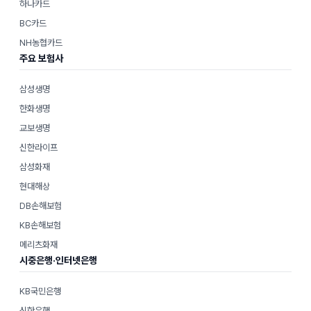
하나카드
BC카드
NH농협카드
주요 보험사
삼성생명
한화생명
교보생명
신한라이프
삼성화재
현대해상
DB손해보험
KB손해보험
메리츠화재
시중은행·인터넷은행
KB국민은행
신한은행