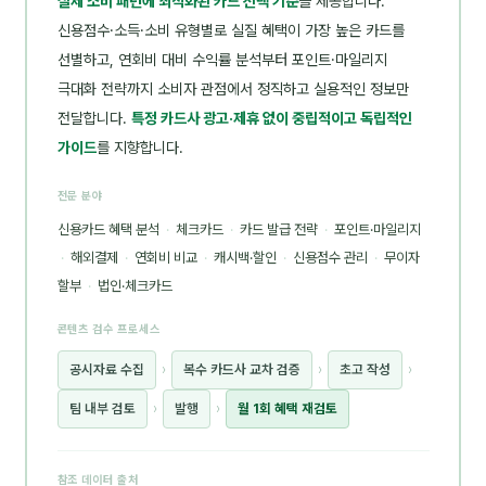
실제 소비 패턴에 최적화된 카드 선택 기준
을 제공합니다.
신용점수·소득·소비 유형별로 실질 혜택이 가장 높은 카드를
선별하고, 연회비 대비 수익률 분석부터 포인트·마일리지
극대화 전략까지 소비자 관점에서 정직하고 실용적인 정보만
전달합니다.
특정 카드사 광고·제휴 없이 중립적이고 독립적인
가이드
를 지향합니다.
전문 분야
신용카드 혜택 분석
·
체크카드
·
카드 발급 전략
·
포인트·마일리지
·
해외결제
·
연회비 비교
·
캐시백·할인
·
신용점수 관리
·
무이자
할부
·
법인·체크카드
콘텐츠 검수 프로세스
공시자료 수집
›
복수 카드사 교차 검증
›
초고 작성
›
팀 내부 검토
›
발행
›
월 1회 혜택 재검토
참조 데이터 출처