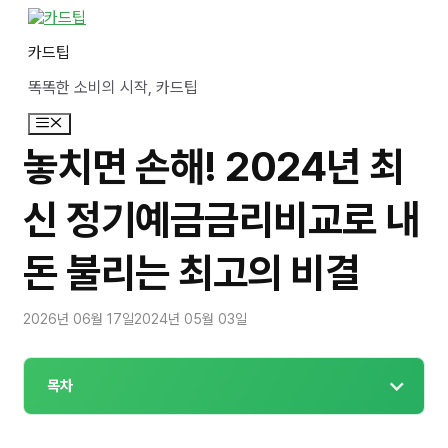
컨
텐
카드팁
츠
로
똑똑한 소비의 시작, 카드팁
건
너
메
뛰
뉴
기
놓치면 손해! 2024년 최
신 정기예금금리비교로 내
돈 불리는 최고의 비결
2026년 06월 17일
2024년 05월 03일
목차