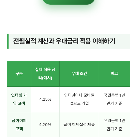
전월실적 계산과 우대금리 적용 이해하기
실제 적용 금
구분
우대 조건
비고
리(예시)
인터넷 가
인터넷이나 모바일
국민은행 1년
4.25%
입 고객
앱으로 가입
만기 기준
급여이체
우리은행 1년
4.20%
급여 이체실적 제출
고객
만기 기준