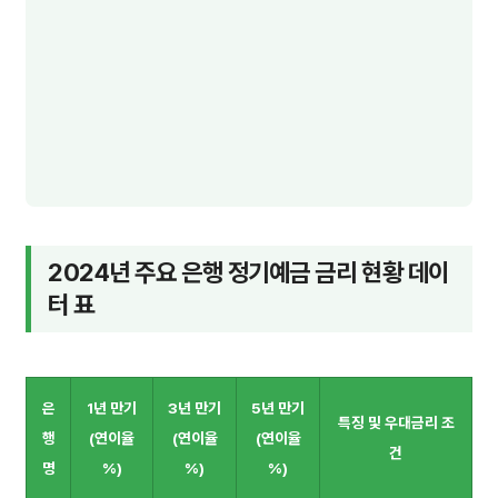
2024년 주요 은행 정기예금 금리 현황 데이
터 표
은
1년 만기
3년 만기
5년 만기
특징 및 우대금리 조
행
(연이율
(연이율
(연이율
건
명
%)
%)
%)