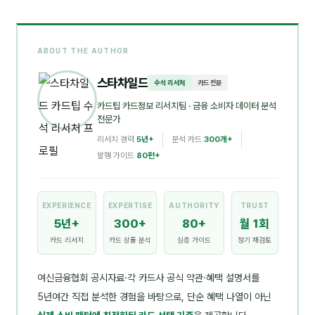
ABOUT THE AUTHOR
스타차일드
수석 리서처
카드 전문
카드팁 카드정보 리서치팀
· 금융 소비자 데이터 분석
전문가
리서치 경력
5년+
분석 카드
300개+
발행 가이드
80편+
EXPERIENCE
EXPERTISE
AUTHORITY
TRUST
5년+
300+
80+
월 1회
카드 리서치
카드 상품 분석
심층 가이드
정기 재검토
여신금융협회 공시자료·각 카드사 공식 약관·혜택 설명서를
5년여간 직접 분석한 경험을 바탕으로, 단순 혜택 나열이 아닌