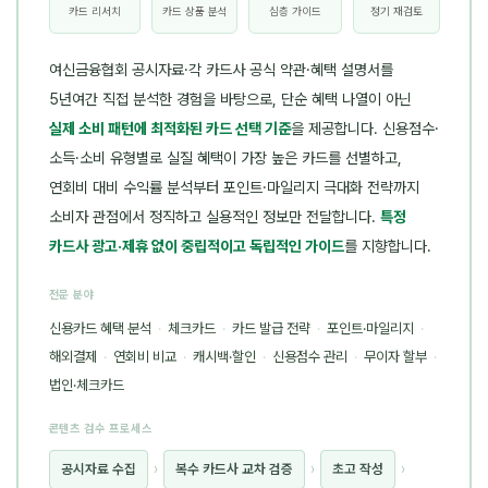
카드 리서치
카드 상품 분석
심층 가이드
정기 재검토
여신금융협회 공시자료·각 카드사 공식 약관·혜택 설명서를
5년여간 직접 분석한 경험을 바탕으로, 단순 혜택 나열이 아닌
실제 소비 패턴에 최적화된 카드 선택 기준
을 제공합니다. 신용점수·
소득·소비 유형별로 실질 혜택이 가장 높은 카드를 선별하고,
연회비 대비 수익률 분석부터 포인트·마일리지 극대화 전략까지
소비자 관점에서 정직하고 실용적인 정보만 전달합니다.
특정
카드사 광고·제휴 없이 중립적이고 독립적인 가이드
를 지향합니다.
전문 분야
신용카드 혜택 분석
·
체크카드
·
카드 발급 전략
·
포인트·마일리지
·
해외결제
·
연회비 비교
·
캐시백·할인
·
신용점수 관리
·
무이자 할부
·
법인·체크카드
콘텐츠 검수 프로세스
공시자료 수집
›
복수 카드사 교차 검증
›
초고 작성
›