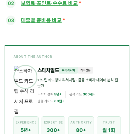
보험료·포인트·수수료 비교
대출별 총비용 비교
ABOUT THE AUTHOR
스타차일드
수석 리서처
카드 전문
카드팁 카드정보 리서치팀
· 금융 소비자 데이터 분석 전
문가
리서치 경력
5년+
분석 카드
300개+
발행 가이드
80편+
EXPERIENCE
EXPERTISE
AUTHORITY
TRUST
5년+
300+
80+
월 1회