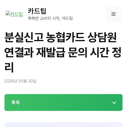
컨
카드팁
텐
메
츠
똑똑한 소비의 시작, 카드팁
로
뉴
건
분실신고 농협카드 상담원
너
뛰
연결과 재발급 문의 시간 정
기
리
2026년 05월 30일
목차