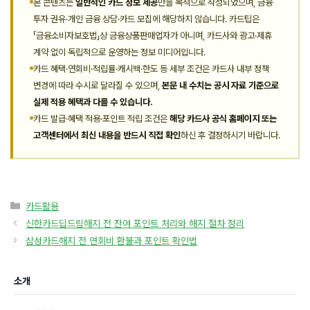
본 콘텐츠는
일반적인 카드 정보 제공
만을 목적으로 작성되었으며, 금융
투자 권유·개인 금융 상담·카드 모집에 해당하지 않습니다. 카드팁은
「금융소비자보호법」상 금융상품판매업자가 아니며, 카드사와 광고·제휴
계약 없이 독립적으로 운영하는 정보 미디어입니다.
카드 혜택·연회비·적립률·캐시백·한도 등 세부 조건은 카드사 내부 정책
변경에 따라 수시로 달라질 수 있으며,
본문 내 수치는 공시 자료 기준으로
실제 적용 혜택과 다를 수 있습니다.
카드 발급·혜택 적용·포인트 적립 조건은
해당 카드사 공식 홈페이지 또는
고객센터에서 최신 내용을 반드시 직접 확인
하신 후 결정하시기 바랍니다.
카
카드활용
테
신한카드딥드림해지 전 잔여 포인트 처리와 해지 절차 정리
고
삼성카드해지 전 연회비 환불과 포인트 확인법
리
소개