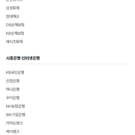
삼성화재
현대해상
DB손해보험
KB손해보험
메리츠화재
시중은행·인터넷은행
KB국민은행
신한은행
하나은행
우리은행
NH농협은행
IBK기업은행
카카오뱅크
케이뱅크