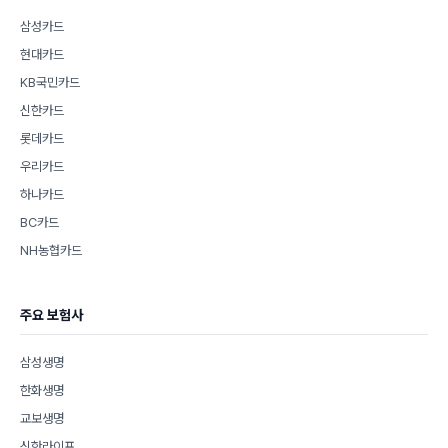
삼성카드
현대카드
KB국민카드
신한카드
롯데카드
우리카드
하나카드
BC카드
NH농협카드
주요 보험사
삼성생명
한화생명
교보생명
신한라이프