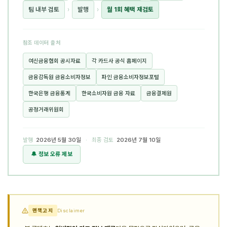
팀 내부 검토
›
발행
›
월 1회 혜택 재검토
참조 데이터 출처
여신금융협회 공시자료
각 카드사 공식 홈페이지
금융감독원 금융소비자정보
파인 금융소비자정보포털
한국은행 금융통계
한국소비자원 금융 자료
금융결제원
공정거래위원회
발행
2026년 5월 30일
· 최종 검토
2026년 7월 10일
🔔 정보 오류 제보
면책고지
Disclaimer