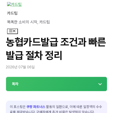
컨
텐
카드팁
츠
로
똑똑한 소비의 시작, 카드팁
건
너
메
뛰
뉴
기
농협카드발급 조건과 빠른
발급 절차 정리
2026년 07월 06일
목차
이 포스팅은
쿠팡 파트너스
활동의 일환으로, 이에 따른 일정액의 수수
료를 제공받습니다. 구매자에게 추가 비용은 발생하지 않습니다.