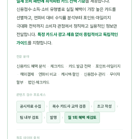
실제 소비 패턴에 최적화된 카드 선택 기준
을 제공합니다.
신용점수·소득·소비 유형별로 실질 혜택이 가장 높은 카드를
선별하고, 연회비 대비 수익률 분석부터 포인트·마일리지
극대화 전략까지 소비자 관점에서 정직하고 실용적인 정보만
전달합니다.
특정 카드사 광고·제휴 없이 중립적이고 독립적인
가이드
를 지향합니다.
전문 분야
신용카드 혜택 분석
·
체크카드
·
카드 발급 전략
·
포인트·마일리지
·
해외결제
·
연회비 비교
·
캐시백·할인
·
신용점수 관리
·
무이자
할부
·
법인·체크카드
콘텐츠 검수 프로세스
공시자료 수집
›
복수 카드사 교차 검증
›
초고 작성
›
팀 내부 검토
›
발행
›
월 1회 혜택 재검토
참조 데이터 출처