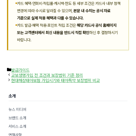
카드 혜택·연회비·적립률·캐시백·한도 등 세부 조건은 카드사 내부 정책
변경에 따라 수시로 달라질 수 있으며,
본문 내 수치는 공시 자료
기준으로 실제 적용 혜택과 다를 수 있습니다.
카드 발급·혜택 적용·포인트 적립 조건은
해당 카드사 공식 홈페이지
또는 고객센터에서 최신 내용을 반드시 직접 확인
하신 후 결정하시기
바랍니다.
카
발급가이드
테
교보생명가입 전 조건과 보장범위 기준 정리
고
현대해상태아보험 가입시기와 태아특약 보장범위 비교
리
소개
뉴스 미디어
브랜드 소개
서비스 소개
면책사항