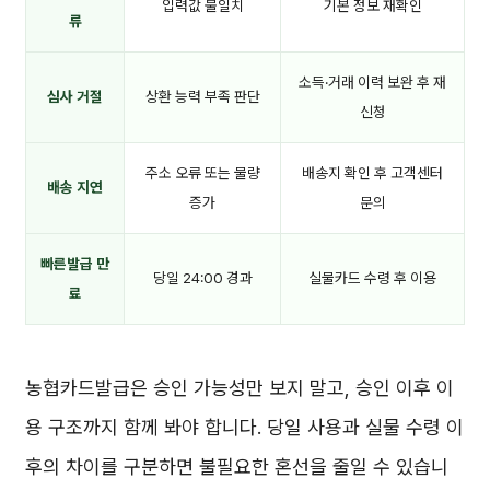
입력값 불일치
기본 정보 재확인
류
소득·거래 이력 보완 후 재
심사 거절
상환 능력 부족 판단
신청
주소 오류 또는 물량
배송지 확인 후 고객센터
배송 지연
증가
문의
빠른발급 만
당일 24:00 경과
실물카드 수령 후 이용
료
농협카드발급은 승인 가능성만 보지 말고, 승인 이후 이
용 구조까지 함께 봐야 합니다. 당일 사용과 실물 수령 이
후의 차이를 구분하면 불필요한 혼선을 줄일 수 있습니