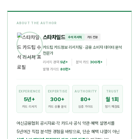
ABOUT THE AUTHOR
스타차일드
수석 리서처
카드 전문
카드팁 카드정보 리서치팀
· 금융 소비자 데이터 분석
전문가
리서치 경력
5년+
분석 카드
300개+
발행 가이드
80편+
EXPERIENCE
EXPERTISE
AUTHORITY
TRUST
5년+
300+
80+
월 1회
카드 리서치
카드 상품 분석
심층 가이드
정기 재검토
여신금융협회 공시자료·각 카드사 공식 약관·혜택 설명서를
5년여간 직접 분석한 경험을 바탕으로, 단순 혜택 나열이 아닌