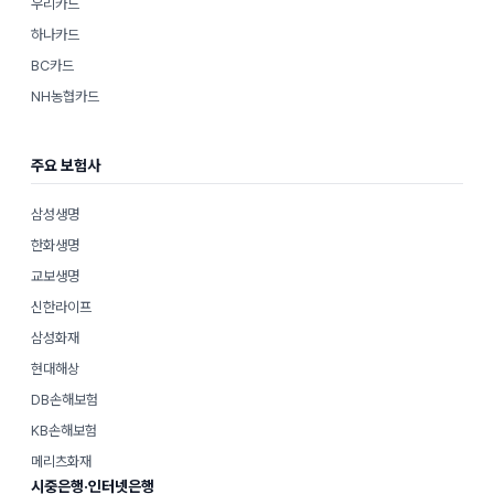
우리카드
하나카드
BC카드
NH농협카드
주요 보험사
삼성생명
한화생명
교보생명
신한라이프
삼성화재
현대해상
DB손해보험
KB손해보험
메리츠화재
시중은행·인터넷은행