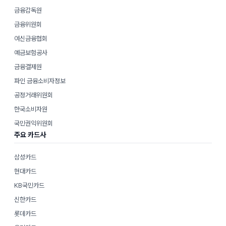
금융감독원
금융위원회
여신금융협회
예금보험공사
금융결제원
파인 금융소비자정보
공정거래위원회
한국소비자원
국민권익위원회
주요 카드사
삼성카드
현대카드
KB국민카드
신한카드
롯데카드