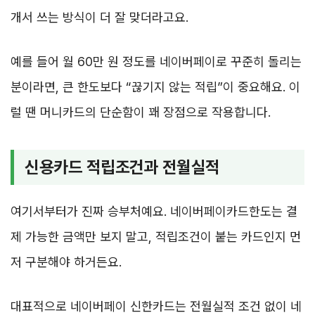
개서 쓰는 방식이 더 잘 맞더라고요.
예를 들어 월 60만 원 정도를 네이버페이로 꾸준히 돌리는
분이라면, 큰 한도보다 “끊기지 않는 적립”이 중요해요. 이
럴 땐 머니카드의 단순함이 꽤 장점으로 작용합니다.
신용카드 적립조건과 전월실적
여기서부터가 진짜 승부처예요. 네이버페이카드한도는 결
제 가능한 금액만 보지 말고, 적립조건이 붙는 카드인지 먼
저 구분해야 하거든요.
대표적으로 네이버페이 신한카드는 전월실적 조건 없이 네