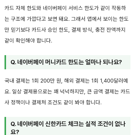
카드 자체 한도와 네이버페이 서비스 한도가 같이 작동하
는 구조에 가깝다고 보면 돼요. 그래서 앱에서 보이는 한도
만 믿기보다 카드사 승인 한도, 결제 방식, 충전 잔액까지
같이 확인해야 합니다.
Q. 네이버페이 머니카드 한도는 얼마나 되나요?
국내 결제는 1회 200만 원, 해외 결제는 1회 1,400달러예
요. 일상 결제용으로는 꽤 넉넉하지만, 큰 금액 결제는 카드
사 정책이나 결제처 조건도 같이 봐야 합니다.
Q. 네이버페이 신한카드 체크는 실적 조건이 없나
요?