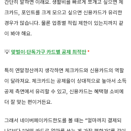
간단히 말하면 이래요. 생활비를 빠르게 쪼개고 싶으면 체
크카드, 포인트를 크게 모으고 싶으면 신용카드가 유리한
경우가 많습니다. 물론 업종별 적립 제한이 있는지까지 같
이 봐야 해요.
💡
맞벌이·단독가구 카드별 공제 최적안
특히 연말정산까지 생각하면 체크카드와 신용카드의 역할
이 달라져요. 체크카드는 공제율이 상대적으로 높아서 소득
공제 측면에서 유리할 수 있고, 신용카드는 혜택형 소비에
더 잘 맞는 편이거든요.
그래서 네이버페이카드한도를 볼 때는 “얼마까지 결제되
나”보다 “어떤 카드로 얼마를 쓰는 게 가장 편한가”를 같이