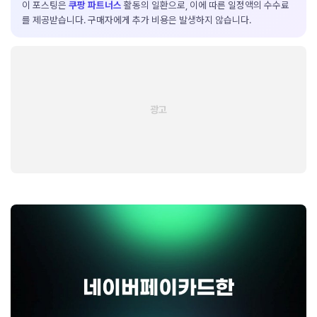
이 포스팅은
쿠팡 파트너스
활동의 일환으로, 이에 따른 일정액의 수수료
를 제공받습니다. 구매자에게 추가 비용은 발생하지 않습니다.