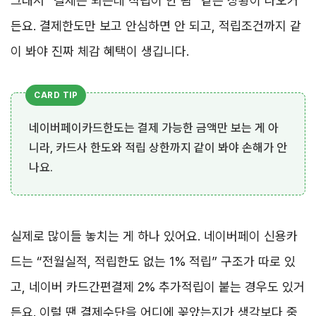
그래서 “결제는 되는데 적립이 안 됨” 같은 상황이 나오거
든요. 결제한도만 보고 안심하면 안 되고, 적립조건까지 같
이 봐야 진짜 체감 혜택이 생깁니다.
네이버페이카드한도는 결제 가능한 금액만 보는 게 아
니라, 카드사 한도와 적립 상한까지 같이 봐야 손해가 안
나요.
실제로 많이들 놓치는 게 하나 있어요. 네이버페이 신용카
드는 “전월실적, 적립한도 없는 1% 적립” 구조가 따로 있
고, 네이버 카드간편결제 2% 추가적립이 붙는 경우도 있거
든요. 이럴 땐 결제수단을 어디에 꽂았는지가 생각보다 중