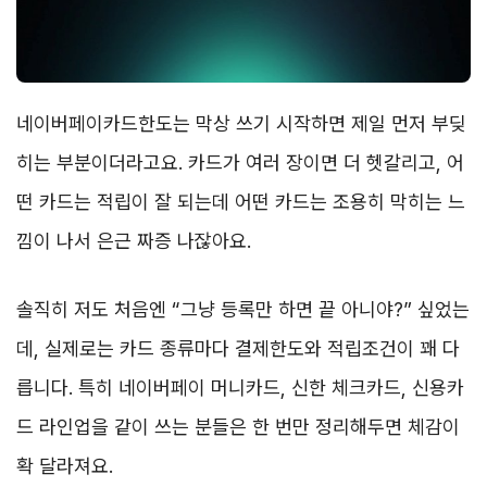
네이버페이카드한도는 막상 쓰기 시작하면 제일 먼저 부딪
히는 부분이더라고요. 카드가 여러 장이면 더 헷갈리고, 어
떤 카드는 적립이 잘 되는데 어떤 카드는 조용히 막히는 느
낌이 나서 은근 짜증 나잖아요.
솔직히 저도 처음엔 “그냥 등록만 하면 끝 아니야?” 싶었는
데, 실제로는 카드 종류마다 결제한도와 적립조건이 꽤 다
릅니다. 특히 네이버페이 머니카드, 신한 체크카드, 신용카
드 라인업을 같이 쓰는 분들은 한 번만 정리해두면 체감이
확 달라져요.