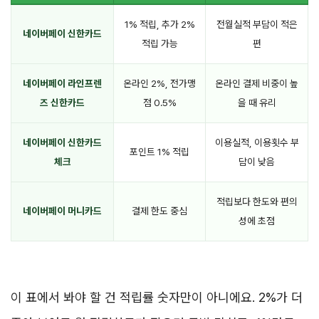
1% 적립, 추가 2%
전월실적 부담이 적은
네이버페이 신한카드
적립 가능
편
네이버페이 라인프렌
온라인 2%, 전가맹
온라인 결제 비중이 높
즈 신한카드
점 0.5%
을 때 유리
네이버페이 신한카드
이용실적, 이용횟수 부
포인트 1% 적립
체크
담이 낮음
적립보다 한도와 편의
네이버페이 머니카드
결제 한도 중심
성에 초점
이 표에서 봐야 할 건 적립률 숫자만이 아니에요. 2%가 더