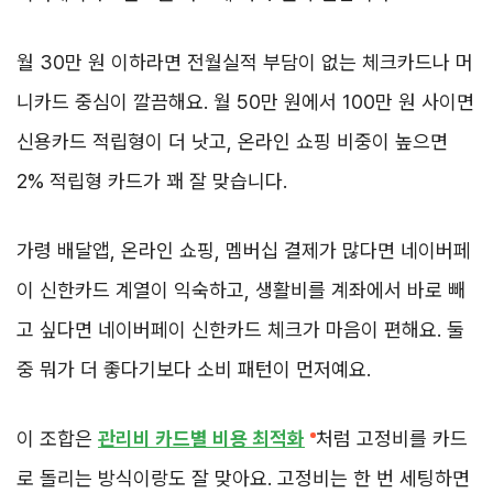
월 30만 원 이하라면 전월실적 부담이 없는 체크카드나 머
니카드 중심이 깔끔해요. 월 50만 원에서 100만 원 사이면
신용카드 적립형이 더 낫고, 온라인 쇼핑 비중이 높으면
2% 적립형 카드가 꽤 잘 맞습니다.
가령 배달앱, 온라인 쇼핑, 멤버십 결제가 많다면 네이버페
이 신한카드 계열이 익숙하고, 생활비를 계좌에서 바로 빼
고 싶다면 네이버페이 신한카드 체크가 마음이 편해요. 둘
중 뭐가 더 좋다기보다 소비 패턴이 먼저예요.
이 조합은
관리비 카드별 비용 최적화
처럼 고정비를 카드
로 돌리는 방식이랑도 잘 맞아요. 고정비는 한 번 세팅하면