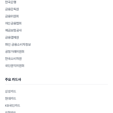
한국은행
금융감독원
금융위원회
여신금융협회
예금보험공사
금융결제원
파인 금융소비자정보
공정거래위원회
한국소비자원
국민권익위원회
주요 카드사
삼성카드
현대카드
KB국민카드
신한카드