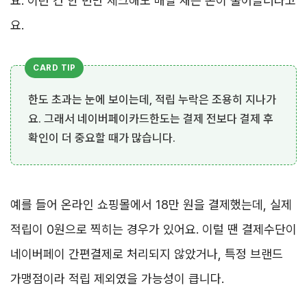
요. 이런 건 한 번만 체크해도 매달 새는 돈이 줄어들더라고
요.
한도 초과는 눈에 보이는데, 적립 누락은 조용히 지나가
요. 그래서 네이버페이카드한도는 결제 전보다 결제 후
확인이 더 중요할 때가 많습니다.
예를 들어 온라인 쇼핑몰에서 18만 원을 결제했는데, 실제
적립이 0원으로 찍히는 경우가 있어요. 이럴 땐 결제수단이
네이버페이 간편결제로 처리되지 않았거나, 특정 브랜드
가맹점이라 적립 제외였을 가능성이 큽니다.