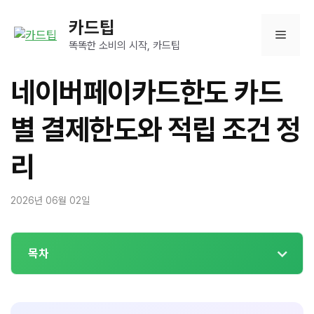
컨
카드팁
텐
메
츠
똑똑한 소비의 시작, 카드팁
로
뉴
건
네이버페이카드한도 카드
너
뛰
별 결제한도와 적립 조건 정
기
리
2026년 06월 02일
목차