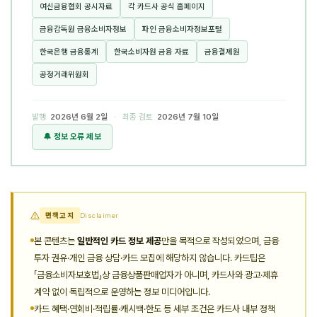
여신금융협회 공시자료
각 카드사 공식 홈페이지
금융감독원 금융소비자정보
파인 금융소비자정보포털
한국은행 금융통계
한국소비자원 금융 자료
금융결제원
공정거래위원회
발행
2026년 6월 2일
· 최종 검토
2026년 7월 10일
🔔 정보 오류 제보
면책고지
Disclaimer
본 콘텐츠는
일반적인 카드 정보 제공
만을 목적으로 작성되었으며, 금융
투자 권유·개인 금융 상담·카드 모집에 해당하지 않습니다. 카드팁은
「금융소비자보호법」상 금융상품판매업자가 아니며, 카드사와 광고·제휴
계약 없이 독립적으로 운영하는 정보 미디어입니다.
카드 혜택·연회비·적립률·캐시백·한도 등 세부 조건은 카드사 내부 정책