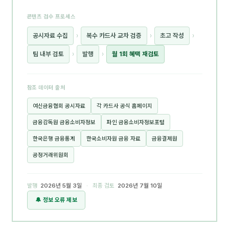
콘텐츠 검수 프로세스
공시자료 수집
›
복수 카드사 교차 검증
›
초고 작성
›
팀 내부 검토
›
발행
›
월 1회 혜택 재검토
참조 데이터 출처
여신금융협회 공시자료
각 카드사 공식 홈페이지
금융감독원 금융소비자정보
파인 금융소비자정보포털
한국은행 금융통계
한국소비자원 금융 자료
금융결제원
공정거래위원회
발행
2026년 5월 3일
· 최종 검토
2026년 7월 10일
🔔 정보 오류 제보