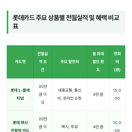
롯데카드 주요 상품별 전월실적 및 혜택 비교
표
전월실
월 최대
연회
카드명
적 조
주요 할인처
할인 한
비
건
도
(원)
30만
롯데 L-플래
대중교통, 통신
15,0
원 이
5만 원
티넘
비, 온라인 쇼핑
00
상
20만
롯데 택시
10,0
원 이
택시, 주유
4만 원
친화형 카드
00