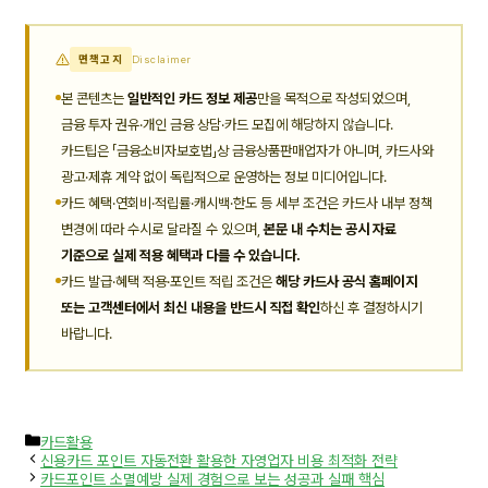
면책고지
Disclaimer
본 콘텐츠는
일반적인 카드 정보 제공
만을 목적으로 작성되었으며,
금융 투자 권유·개인 금융 상담·카드 모집에 해당하지 않습니다.
카드팁은 「금융소비자보호법」상 금융상품판매업자가 아니며, 카드사와
광고·제휴 계약 없이 독립적으로 운영하는 정보 미디어입니다.
카드 혜택·연회비·적립률·캐시백·한도 등 세부 조건은 카드사 내부 정책
변경에 따라 수시로 달라질 수 있으며,
본문 내 수치는 공시 자료
기준으로 실제 적용 혜택과 다를 수 있습니다.
카드 발급·혜택 적용·포인트 적립 조건은
해당 카드사 공식 홈페이지
또는 고객센터에서 최신 내용을 반드시 직접 확인
하신 후 결정하시기
바랍니다.
카
카드활용
테
신용카드 포인트 자동전환 활용한 자영업자 비용 최적화 전략
고
카드포인트 소멸예방 실제 경험으로 보는 성공과 실패 핵심