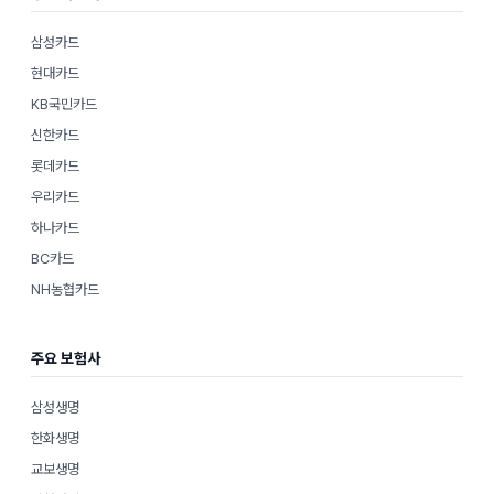
삼성카드
현대카드
KB국민카드
신한카드
롯데카드
우리카드
하나카드
BC카드
NH농협카드
주요 보험사
삼성생명
한화생명
교보생명