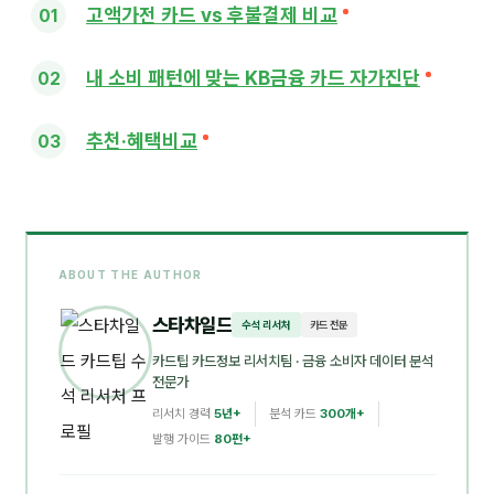
고액가전 카드 vs 후불결제 비교
내 소비 패턴에 맞는 KB금융 카드 자가진단
추천·혜택비교
ABOUT THE AUTHOR
스타차일드
수석 리서처
카드 전문
카드팁 카드정보 리서치팀
· 금융 소비자 데이터 분석
전문가
리서치 경력
5년+
분석 카드
300개+
발행 가이드
80편+