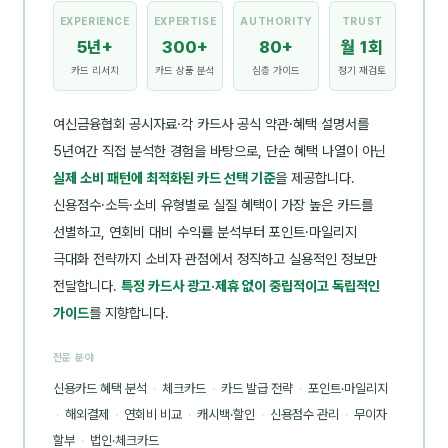
EXPERIENCE
EXPERTISE
AUTHORITY
TRUST
5년+
300+
80+
월 1회
카드 리서치
카드 상품 분석
심층 가이드
정기 재검토
여신금융협회 공시자료·각 카드사 공식 약관·혜택 설명서를
5년여간 직접 분석한 경험을 바탕으로, 단순 혜택 나열이 아닌
실제 소비 패턴에 최적화된 카드 선택 기준
을 제공합니다.
신용점수·소득·소비 유형별로 실질 혜택이 가장 높은 카드를
선별하고, 연회비 대비 수익률 분석부터 포인트·마일리지
극대화 전략까지 소비자 관점에서 정직하고 실용적인 정보만
전달합니다.
특정 카드사 광고·제휴 없이 중립적이고 독립적인
가이드
를 지향합니다.
전문 분야
신용카드 혜택 분석
·
체크카드
·
카드 발급 전략
·
포인트·마일리지
·
해외결제
·
연회비 비교
·
캐시백·할인
·
신용점수 관리
·
무이자
할부
·
법인·체크카드