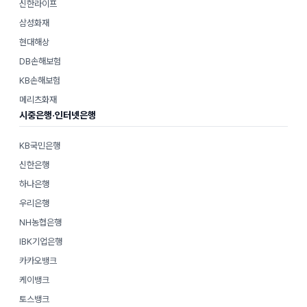
신한라이프
삼성화재
현대해상
DB손해보험
KB손해보험
메리츠화재
시중은행·인터넷은행
KB국민은행
신한은행
하나은행
우리은행
NH농협은행
IBK기업은행
카카오뱅크
케이뱅크
토스뱅크