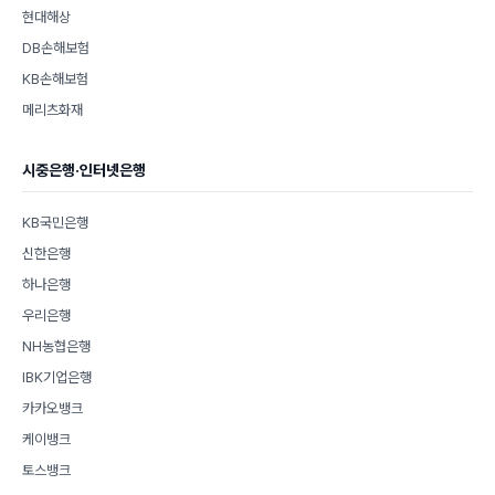
현대해상
DB손해보험
KB손해보험
메리츠화재
시중은행·인터넷은행
KB국민은행
신한은행
하나은행
우리은행
NH농협은행
IBK기업은행
카카오뱅크
케이뱅크
토스뱅크