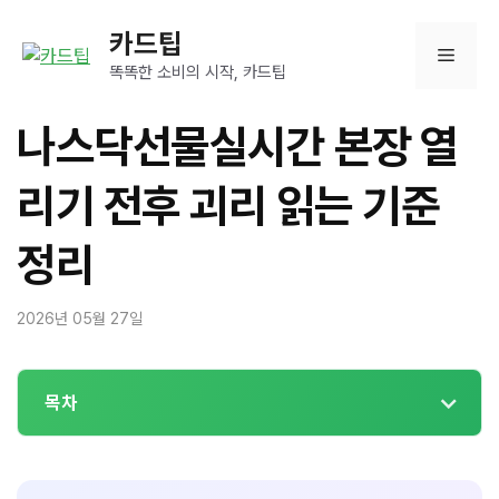
컨
카드팁
텐
메
츠
똑똑한 소비의 시작, 카드팁
로
뉴
건
나스닥선물실시간 본장 열
너
뛰
리기 전후 괴리 읽는 기준
기
정리
2026년 05월 27일
목차