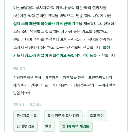
여신금융협회 공시자료·각 카드사 공식 약관·혜택 설명서를
5년여간 직접 분석한 경험을 바탕으로, 단순 혜택 나열이 아닌
실제 소비 패턴에 최적화된 카드 선택 기준
을 제공합니다. 신용점수·
소득·소비 유형별로 실질 혜택이 가장 높은 카드를 선별하고,
연회비 대비 수익률 분석부터 포인트·마일리지 극대화 전략까지
소비자 관점에서 정직하고 실용적인 정보만 전달합니다.
특정
카드사 광고·제휴 없이 중립적이고 독립적인 가이드
를 지향합니다.
전문 분야
신용카드 혜택 분석
·
체크카드
·
카드 발급 전략
·
포인트·마일리지
·
해외결제
·
연회비 비교
·
캐시백·할인
·
신용점수 관리
·
무이자 할부
·
법인·체크카드
콘텐츠 검수 프로세스
공시자료 수집
›
복수 카드사 교차 검증
›
초고 작성
›
팀 내부 검토
›
발행
›
월 1회 혜택 재검토