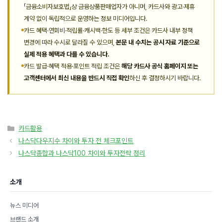
「금융소비자보호법」상 금융상품판매업자가 아니며, 카드사와 광고·제휴
계약 없이 독립적으로 운영하는 정보 미디어입니다.
카드 혜택·연회비·적립률·캐시백·한도 등 세부 조건은 카드사 내부 정책
변경에 따라 수시로 달라질 수 있으며,
본문 내 수치는 공시 자료 기준으로
실제 적용 혜택과 다를 수 있습니다.
카드 발급·혜택 적용·포인트 적립 조건은
해당 카드사 공식 홈페이지 또는
고객센터에서 최신 내용을 반드시 직접 확인
하신 후 결정하시기 바랍니다.
카
카드활용
테
나스닥다우지수 차이와 투자 전 체크포인트
고
나스닥종합과 나스닥100 차이와 투자전략 정리
리
소개
뉴스 미디어
브랜드 소개