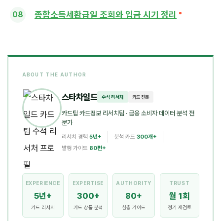
종합소득세환급일 조회와 입금 시기 정리
ABOUT THE AUTHOR
스타차일드
수석 리서처
카드 전문
카드팁 카드정보 리서치팀
· 금융 소비자 데이터 분석 전
문가
리서치 경력
5년+
분석 카드
300개+
발행 가이드
80편+
EXPERIENCE
EXPERTISE
AUTHORITY
TRUST
5년+
300+
80+
월 1회
카드 리서치
카드 상품 분석
심층 가이드
정기 재검토