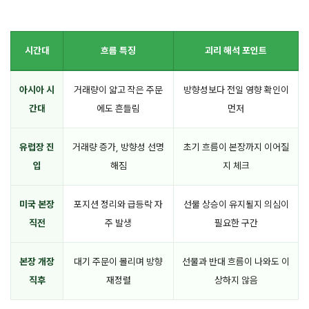
시간대
흐름 특징
괴리 해석 포인트
아시아 시
거래량이 얇고 작은 주문
방향성보다 전일 영향 확인이
간대
에도 흔들림
먼저
유럽장 진
거래량 증가, 방향성 선명
초기 흐름이 본장까지 이어질
입
해짐
지 체크
미국 본장
포지션 정리와 급등락 자
선물 상승이 유지될지 의심이
직전
주 발생
필요한 구간
본장 개장
대기 주문이 몰리며 방향
선물과 반대 흐름이 나와도 이
직후
재정렬
상하지 않음