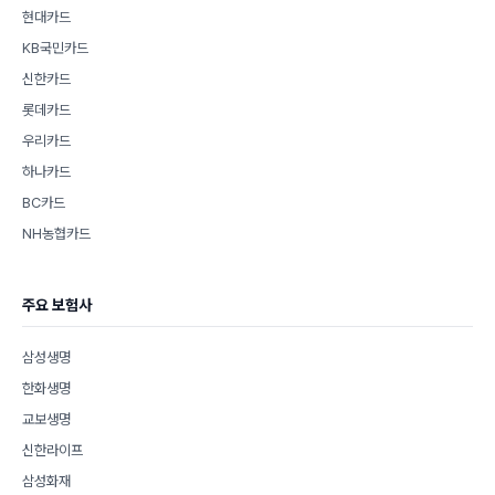
현대카드
KB국민카드
신한카드
롯데카드
우리카드
하나카드
BC카드
NH농협카드
주요 보험사
삼성생명
한화생명
교보생명
신한라이프
삼성화재