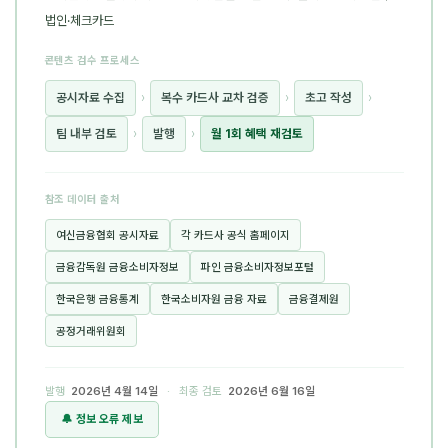
법인·체크카드
콘텐츠 검수 프로세스
공시자료 수집
›
복수 카드사 교차 검증
›
초고 작성
›
팀 내부 검토
›
발행
›
월 1회 혜택 재검토
참조 데이터 출처
여신금융협회 공시자료
각 카드사 공식 홈페이지
금융감독원 금융소비자정보
파인 금융소비자정보포털
한국은행 금융통계
한국소비자원 금융 자료
금융결제원
공정거래위원회
발행
2026년 4월 14일
· 최종 검토
2026년 6월 16일
🔔 정보 오류 제보