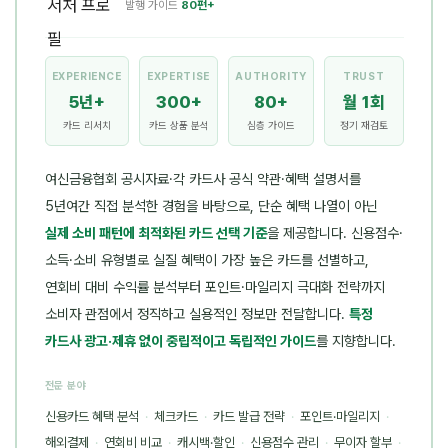
발행 가이드
80편+
EXPERIENCE
EXPERTISE
AUTHORITY
TRUST
5년+
300+
80+
월 1회
카드 리서치
카드 상품 분석
심층 가이드
정기 재검토
여신금융협회 공시자료·각 카드사 공식 약관·혜택 설명서를
5년여간 직접 분석한 경험을 바탕으로, 단순 혜택 나열이 아닌
실제 소비 패턴에 최적화된 카드 선택 기준
을 제공합니다. 신용점수·
소득·소비 유형별로 실질 혜택이 가장 높은 카드를 선별하고,
연회비 대비 수익률 분석부터 포인트·마일리지 극대화 전략까지
소비자 관점에서 정직하고 실용적인 정보만 전달합니다.
특정
카드사 광고·제휴 없이 중립적이고 독립적인 가이드
를 지향합니다.
전문 분야
신용카드 혜택 분석
·
체크카드
·
카드 발급 전략
·
포인트·마일리지
·
해외결제
·
연회비 비교
·
캐시백·할인
·
신용점수 관리
·
무이자 할부
·