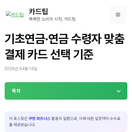
컨
카드팁
텐
메
츠
똑똑한 소비의 시작, 카드팁
로
뉴
건
기초연금·연금 수령자 맞춤
너
뛰
결제 카드 선택 기준
기
2026년 04월 14일
목차
이 포스팅은
쿠팡 파트너스
활동의 일환으로, 이에 따른 일정액의 수수료
를 제공받습니다.