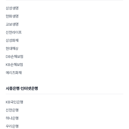
삼성생명
한화생명
교보생명
신한라이프
삼성화재
현대해상
DB손해보험
KB손해보험
메리츠화재
시중은행·인터넷은행
KB국민은행
신한은행
하나은행
우리은행