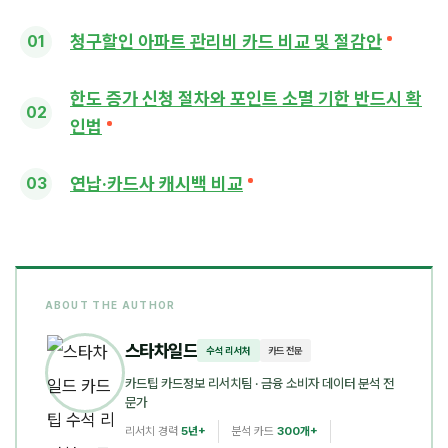
청구할인 아파트 관리비 카드 비교 및 절감안
한도 증가 신청 절차와 포인트 소멸 기한 반드시 확
인법
연납·카드사 캐시백 비교
ABOUT THE AUTHOR
스타차일드
수석 리서처
카드 전문
카드팁 카드정보 리서치팀
· 금융 소비자 데이터 분석 전
문가
리서치 경력
5년+
분석 카드
300개+