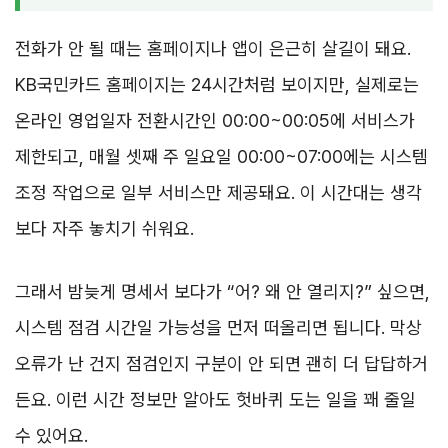
전화가 안 될 때는 홈페이지나 앱이 은근히 살길이 돼요.
KB국민카드 홈페이지는 24시간처럼 보이지만, 실제로는
온라인 영업일자 전환시간인 00:00~00:05에 서비스가
제한되고, 매월 셋째 주 일요일 00:00~07:00에는 시스템
조정 작업으로 일부 서비스만 제공돼요. 이 시간대는 생각
보다 자주 놓치기 쉬워요.
그래서 밤늦게 명세서 보다가 “어? 왜 안 열리지?” 싶으면,
시스템 점검 시간일 가능성을 먼저 떠올리면 됩니다. 막상
오류가 난 건지 점검인지 구분이 안 되면 괜히 더 답답하거
든요. 이런 시간 정보만 알아도 헛바퀴 도는 일을 꽤 줄일
수 있어요.