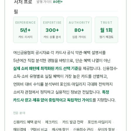
발행 가이드
80편+
EXPERIENCE
EXPERTISE
AUTHORITY
TRUST
5년+
300+
80+
월 1회
카드 리서치
카드 상품 분석
심층 가이드
정기 재검토
여신금융협회 공시자료·각 카드사 공식 약관·혜택 설명서를
5년여간 직접 분석한 경험을 바탕으로, 단순 혜택 나열이 아닌
실제 소비 패턴에 최적화된 카드 선택 기준
을 제공합니다. 신용점수·
소득·소비 유형별로 실질 혜택이 가장 높은 카드를 선별하고,
연회비 대비 수익률 분석부터 포인트·마일리지 극대화 전략까지
소비자 관점에서 정직하고 실용적인 정보만 전달합니다.
특정
카드사 광고·제휴 없이 중립적이고 독립적인 가이드
를 지향합니다.
전문 분야
신용카드 혜택 분석
·
체크카드
·
카드 발급 전략
·
포인트·마일리지
·
해외결제
·
연회비 비교
·
캐시백·할인
·
신용점수 관리
·
무이자 할부
·