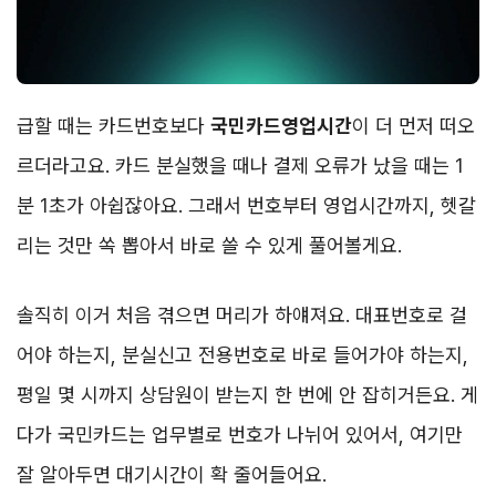
급할 때는 카드번호보다
국민카드영업시간
이 더 먼저 떠오
르더라고요. 카드 분실했을 때나 결제 오류가 났을 때는 1
분 1초가 아쉽잖아요. 그래서 번호부터 영업시간까지, 헷갈
리는 것만 쏙 뽑아서 바로 쓸 수 있게 풀어볼게요.
솔직히 이거 처음 겪으면 머리가 하얘져요. 대표번호로 걸
어야 하는지, 분실신고 전용번호로 바로 들어가야 하는지,
평일 몇 시까지 상담원이 받는지 한 번에 안 잡히거든요. 게
다가 국민카드는 업무별로 번호가 나뉘어 있어서, 여기만
잘 알아두면 대기시간이 확 줄어들어요.