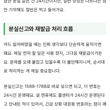
급한 분실 같은 건 24시간이지만, 일반 상담은 다르다는 점
만 기억해도 절반은 먹고 들어가요.
분실신고와 재발급 처리 흐름
카드 잃어버렸을 때는 진짜 생각보다 단순하게 움직이면
돼요. 제일 먼저 할 일은 사용 정지, 그다음 재발급이거든
요. 문제를 오래 붙잡고 있을수록 더 불안해지니까, 순서대
로 처리하는 게 제일 중요합니다.
분실신고는 1588-1788로 바로 넣으면 되고, 이 번호는
24시간 운영돼요. 설 연휴에도 콜센터가 24시간 운영된다
고 안내된 적이 있어서, 긴급 상황 대응용 번호라는 점이 꽤