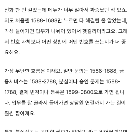
전화 한 번 걸었는데 메뉴가 너무 많아서 짜증났던 적 있죠.
저도 처음엔 1588-1688만 누르면 다 해결될 줄 알았는데,
막상 들어가면 업무가 나뉘어 있어서 헷갈리더라고요. 그래
서 번호 자체보다 어떤 상황에 어떤 번호를 쓰는지가 더 중
요해요.
가장 무난한 흐름은 이래요. 일반 문의는 1588-1688, 금
융서비스는 1588-2788, 분실이나 승인 문제는 1588-
1788, 결제 변경이나 등록은 1899-0800으로 가면 됩니
다. 업무를 잘 골라서 들어가면 상담원 연결까지 가는 길이
훨씬 짧아져요.
특히 분실신고는 고민할 필요가 없어요. 카드 잃어버렸으면