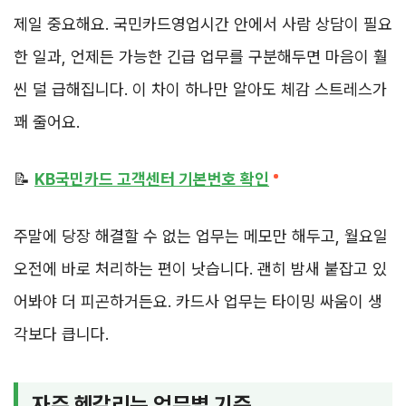
제일 중요해요. 국민카드영업시간 안에서 사람 상담이 필요
한 일과, 언제든 가능한 긴급 업무를 구분해두면 마음이 훨
씬 덜 급해집니다. 이 차이 하나만 알아도 체감 스트레스가
꽤 줄어요.
📝
KB국민카드 고객센터 기본번호 확인
주말에 당장 해결할 수 없는 업무는 메모만 해두고, 월요일
오전에 바로 처리하는 편이 낫습니다. 괜히 밤새 붙잡고 있
어봐야 더 피곤하거든요. 카드사 업무는 타이밍 싸움이 생
각보다 큽니다.
자주 헷갈리는 업무별 기준