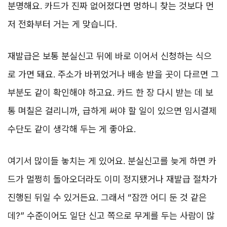
분명해요. 카드가 진짜 없어졌다면 멍하니 찾는 것보다 먼
저 전화부터 거는 게 맞습니다.
재발급은 보통 분실신고 뒤에 바로 이어서 신청하는 식으
로 가면 돼요. 주소가 바뀌었거나 배송 받을 곳이 다르면 그
부분도 같이 확인해야 하고요. 카드 한 장 다시 받는 데 보
통 며칠은 걸리니까, 급하게 써야 할 일이 있으면 임시결제
수단도 같이 생각해 두는 게 좋아요.
여기서 많이들 놓치는 게 있어요. 분실신고를 늦게 하면 카
드가 멀쩡히 돌아오더라도 이미 정지됐거나 재발급 절차가
진행된 뒤일 수 있거든요. 그래서 “잠깐 어디 둔 것 같은
데?” 수준이어도 일단 신고 쪽으로 무게를 두는 사람이 많