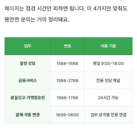
페이지는 점검 시간만 피하면 됩니다. 이 4가지만 맞춰도
웬만한 문의는 거의 정리돼요.
업무
번호
이용 기준
일반 상담
1588-1688
평일 9:00~18:00
금융서비스
1588-2788
전용 상담 채널
분실신고·가맹점승인
1588-1788
24시간 가능
결제·각종 변경
1899-0800
업무 성격별 전용 연결