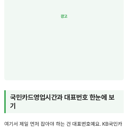
국민카드영업시간과 대표번호 한눈에 보
기
여기서 제일 먼저 잡아야 하는 건 대표번호예요. KB국민카