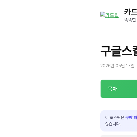
컨
카
텐
츠
똑똑한
로
건
너
구글스칼
뛰
기
2026년 05월 17일
목차
이 포스팅은
쿠팡 
않습니다.