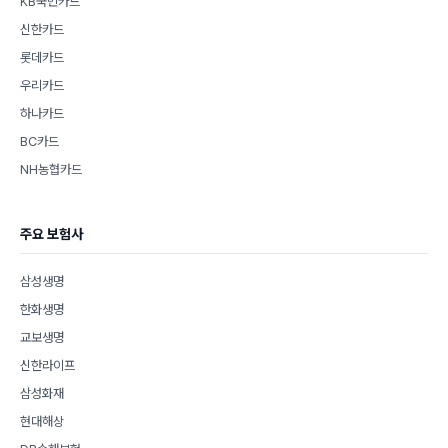
KB국민카드
신한카드
롯데카드
우리카드
하나카드
BC카드
NH농협카드
주요 보험사
삼성생명
한화생명
교보생명
신한라이프
삼성화재
현대해상