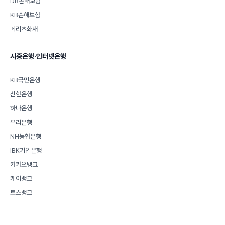
DB손해보험
KB손해보험
메리츠화재
시중은행·인터넷은행
KB국민은행
신한은행
하나은행
우리은행
NH농협은행
IBK기업은행
카카오뱅크
케이뱅크
토스뱅크