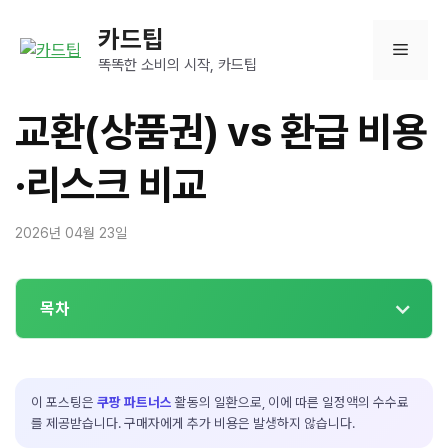
컨
카드팁
텐
메
츠
똑똑한 소비의 시작, 카드팁
로
뉴
건
교환(상품권) vs 환급 비용
너
뛰
·리스크 비교
기
2026년 04월 23일
목차
이 포스팅은
쿠팡 파트너스
활동의 일환으로, 이에 따른 일정액의 수수료
를 제공받습니다. 구매자에게 추가 비용은 발생하지 않습니다.