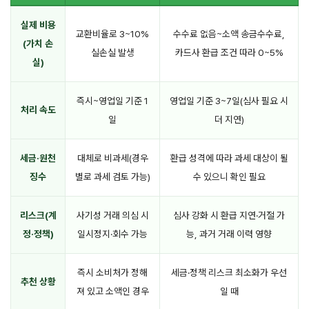
실제 비용
교환비율로 3~10%
수수료 없음~소액 송금수수료,
(가치 손
실손실 발생
카드사 환급 조건 따라 0~5%
실)
즉시~영업일 기준 1
영업일 기준 3~7일(심사 필요 시
처리 속도
일
더 지연)
세금·원천
대체로 비과세(경우
환급 성격에 따라 과세 대상이 될
징수
별로 과세 검토 가능)
수 있으니 확인 필요
리스크(계
사기성 거래 의심 시
심사 강화 시 환급 지연·거절 가
정·정책)
일시정지·회수 가능
능, 과거 거래 이력 영향
즉시 소비처가 정해
세금·정책 리스크 최소화가 우선
추천 상황
져 있고 소액인 경우
일 때