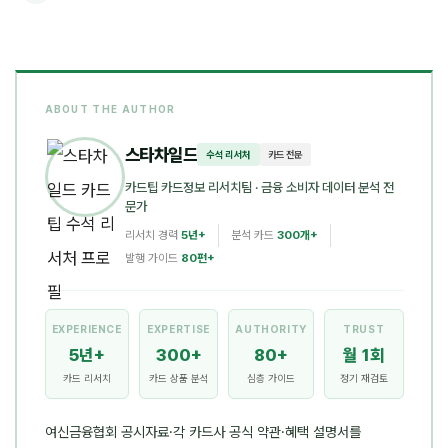
ABOUT THE AUTHOR
스타차일드
수석 리서처
카드 전문
카드팁 카드정보 리서치팀
· 금융 소비자 데이터 분석 전
문가
리서치 경력
5년+
분석 카드
300개+
발행 가이드
80편+
EXPERIENCE
EXPERTISE
AUTHORITY
TRUST
5년+
300+
80+
월 1회
카드 리서치
카드 상품 분석
심층 가이드
정기 재검토
여신금융협회 공시자료·각 카드사 공식 약관·혜택 설명서를