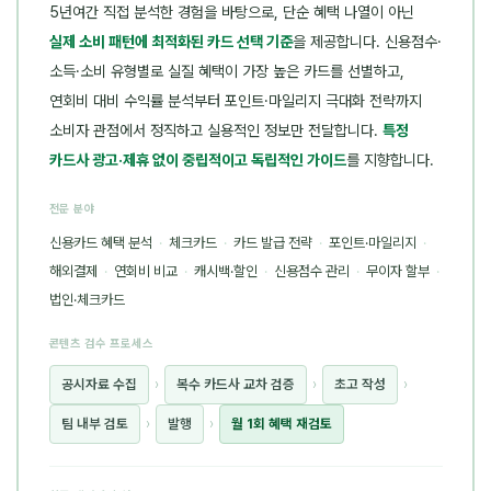
5년여간 직접 분석한 경험을 바탕으로, 단순 혜택 나열이 아닌
실제 소비 패턴에 최적화된 카드 선택 기준
을 제공합니다. 신용점수·
소득·소비 유형별로 실질 혜택이 가장 높은 카드를 선별하고,
연회비 대비 수익률 분석부터 포인트·마일리지 극대화 전략까지
소비자 관점에서 정직하고 실용적인 정보만 전달합니다.
특정
카드사 광고·제휴 없이 중립적이고 독립적인 가이드
를 지향합니다.
전문 분야
신용카드 혜택 분석
·
체크카드
·
카드 발급 전략
·
포인트·마일리지
·
해외결제
·
연회비 비교
·
캐시백·할인
·
신용점수 관리
·
무이자 할부
·
법인·체크카드
콘텐츠 검수 프로세스
공시자료 수집
›
복수 카드사 교차 검증
›
초고 작성
›
팀 내부 검토
›
발행
›
월 1회 혜택 재검토