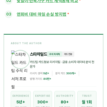
맞벌이·단독가구 카드 세액공제 비교
연회비 대비 마일 손실 방지법
ABOUT THE AUTHOR
스타차일드
수석 리서처
카드 전문
카드팁 카드정보 리서치팀
· 금융 소비자 데이터 분석 전
문가
리서치 경력
5년+
분석 카드
300개+
발행 가이드
80편+
EXPERIENCE
EXPERTISE
AUTHORITY
TRUST
5년+
300+
80+
월 1회