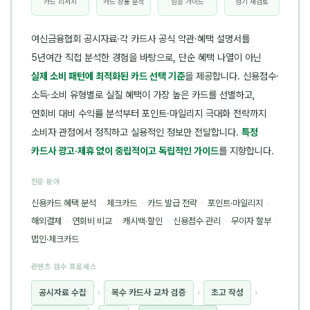
카드 리서치
카드 상품 분석
심층 가이드
정기 재검토
여신금융협회 공시자료·각 카드사 공식 약관·혜택 설명서를
5년여간 직접 분석한 경험을 바탕으로, 단순 혜택 나열이 아닌
실제 소비 패턴에 최적화된 카드 선택 기준
을 제공합니다. 신용점수·
소득·소비 유형별로 실질 혜택이 가장 높은 카드를 선별하고,
연회비 대비 수익률 분석부터 포인트·마일리지 극대화 전략까지
소비자 관점에서 정직하고 실용적인 정보만 전달합니다.
특정
카드사 광고·제휴 없이 중립적이고 독립적인 가이드
를 지향합니다.
전문 분야
신용카드 혜택 분석
·
체크카드
·
카드 발급 전략
·
포인트·마일리지
·
해외결제
·
연회비 비교
·
캐시백·할인
·
신용점수 관리
·
무이자 할부
·
법인·체크카드
콘텐츠 검수 프로세스
공시자료 수집
›
복수 카드사 교차 검증
›
초고 작성
›