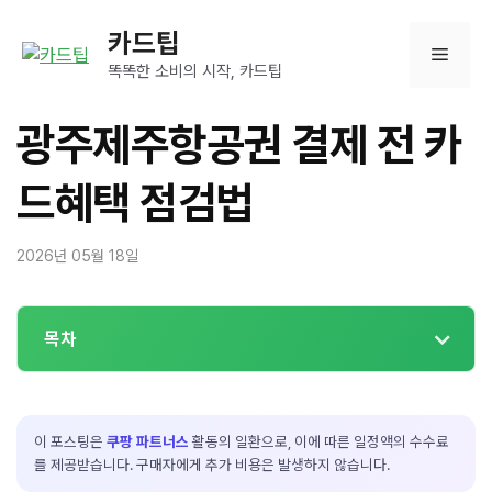
컨
카드팁
텐
메
츠
똑똑한 소비의 시작, 카드팁
로
뉴
건
광주제주항공권 결제 전 카
너
뛰
드혜택 점검법
기
2026년 05월 18일
목차
이 포스팅은
쿠팡 파트너스
활동의 일환으로, 이에 따른 일정액의 수수료
를 제공받습니다. 구매자에게 추가 비용은 발생하지 않습니다.