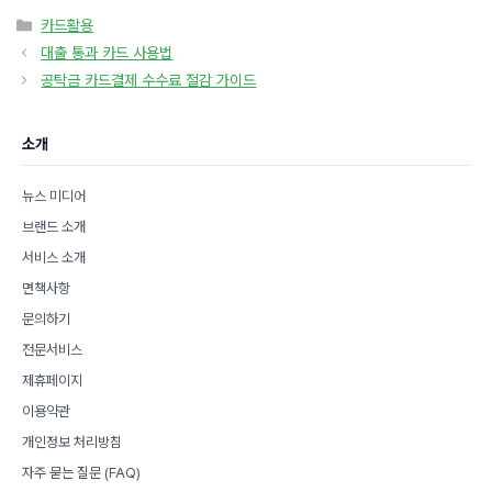
카
카드활용
테
대출 통과 카드 사용법
고
공탁금 카드결제 수수료 절감 가이드
리
소개
뉴스 미디어
브랜드 소개
서비스 소개
면책사항
문의하기
전문서비스
제휴페이지
이용약관
개인정보 처리방침
자주 묻는 질문 (FAQ)