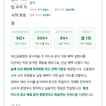
문가
리서치 경력
5년+
분석 카드
300개+
발행 가이드
80편+
EXPERIENCE
EXPERTISE
AUTHORITY
TRUST
5년+
300+
80+
월 1회
카드 리서치
카드 상품 분석
심층 가이드
정기 재검토
여신금융협회 공시자료·각 카드사 공식 약관·혜택 설명서를
5년여간 직접 분석한 경험을 바탕으로, 단순 혜택 나열이 아닌
실제 소비 패턴에 최적화된 카드 선택 기준
을 제공합니다. 신용점수·
소득·소비 유형별로 실질 혜택이 가장 높은 카드를 선별하고,
연회비 대비 수익률 분석부터 포인트·마일리지 극대화 전략까지
소비자 관점에서 정직하고 실용적인 정보만 전달합니다.
특정
카드사 광고·제휴 없이 중립적이고 독립적인 가이드
를 지향합니다.
전문 분야