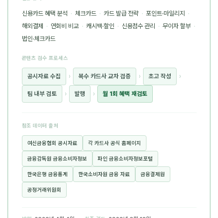
신용카드 혜택 분석
·
체크카드
·
카드 발급 전략
·
포인트·마일리지
·
해외결제
·
연회비 비교
·
캐시백·할인
·
신용점수 관리
·
무이자 할부
·
법인·체크카드
콘텐츠 검수 프로세스
공시자료 수집
›
복수 카드사 교차 검증
›
초고 작성
›
팀 내부 검토
›
발행
›
월 1회 혜택 재검토
참조 데이터 출처
여신금융협회 공시자료
각 카드사 공식 홈페이지
금융감독원 금융소비자정보
파인 금융소비자정보포털
한국은행 금융통계
한국소비자원 금융 자료
금융결제원
공정거래위원회