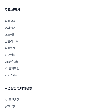
주요 보험사
삼성생명
한화생명
교보생명
신한라이프
삼성화재
현대해상
DB손해보험
KB손해보험
메리츠화재
시중은행·인터넷은행
KB국민은행
신한은행