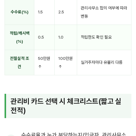
관리사무소 합의 여부에 따라
수수료(%)
1.5
2.5
변동
적립/캐시백
0.5
1.0
적립한도 확인 필요
(%)
전월실적 조
50만원
100만원
실거주자마다 유불리 다름
건
↑
↑
관리비 카드 선택 시 체크리스트(짧고 실
전적)
수수료율과 누가 부담하는지(입금자, 관리사무소,