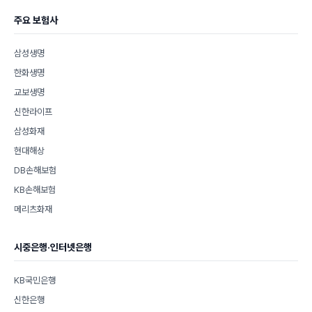
주요 보험사
삼성생명
한화생명
교보생명
신한라이프
삼성화재
현대해상
DB손해보험
KB손해보험
메리츠화재
시중은행·인터넷은행
KB국민은행
신한은행