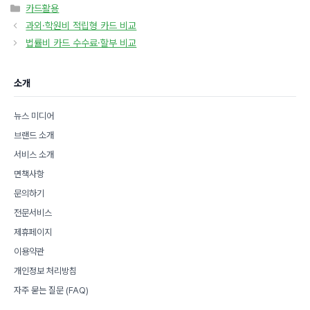
카
카드활용
테
과외·학원비 적립형 카드 비교
고
법률비 카드 수수료·할부 비교
리
소개
뉴스 미디어
브랜드 소개
서비스 소개
면책사항
문의하기
전문서비스
제휴페이지
이용약관
개인정보 처리방침
자주 묻는 질문 (FAQ)