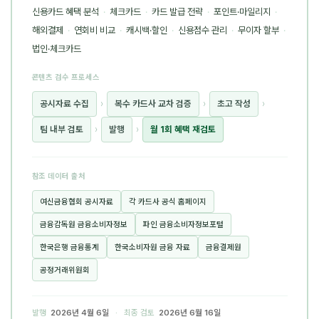
신용카드 혜택 분석
·
체크카드
·
카드 발급 전략
·
포인트·마일리지
·
해외결제
·
연회비 비교
·
캐시백·할인
·
신용점수 관리
·
무이자 할부
·
법인·체크카드
콘텐츠 검수 프로세스
공시자료 수집
›
복수 카드사 교차 검증
›
초고 작성
›
팀 내부 검토
›
발행
›
월 1회 혜택 재검토
참조 데이터 출처
여신금융협회 공시자료
각 카드사 공식 홈페이지
금융감독원 금융소비자정보
파인 금융소비자정보포털
한국은행 금융통계
한국소비자원 금융 자료
금융결제원
공정거래위원회
발행
2026년 4월 6일
· 최종 검토
2026년 6월 16일