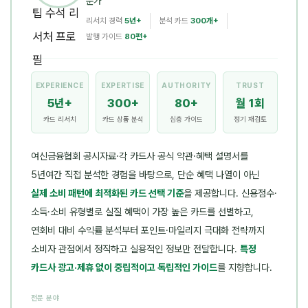
문가
리서치 경력
5년+
분석 카드
300개+
발행 가이드
80편+
EXPERIENCE
EXPERTISE
AUTHORITY
TRUST
5년+
300+
80+
월 1회
카드 리서치
카드 상품 분석
심층 가이드
정기 재검토
여신금융협회 공시자료·각 카드사 공식 약관·혜택 설명서를
5년여간 직접 분석한 경험을 바탕으로, 단순 혜택 나열이 아닌
실제 소비 패턴에 최적화된 카드 선택 기준
을 제공합니다. 신용점수·
소득·소비 유형별로 실질 혜택이 가장 높은 카드를 선별하고,
연회비 대비 수익률 분석부터 포인트·마일리지 극대화 전략까지
소비자 관점에서 정직하고 실용적인 정보만 전달합니다.
특정
카드사 광고·제휴 없이 중립적이고 독립적인 가이드
를 지향합니다.
전문 분야