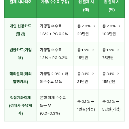
결제 시나리오
가정(수수료 구성)
원 결제 시
원 결제 시
(예)
(예)
개인 신용카드
가맹점 수수료
총 2.0% →
총 2.0% →
(일반)
1.8% + PG 0.2%
20만원
100만원
법인카드(기업
가맹점 수수료
총 1.5% →
총 1.5% →
용)
1.3% + PG 0.2%
15만원
75만원
해외결제(해외
가맹점 2.0% + 해
총 3.1% →
총 3.1% →
발행카드)
외수수료 1.1%
31만원
155만원
직접계좌이체
은행 이체 수수료
총 0.1% →
총 0.1% →
(경매사 수납계
또는 무
1만원(가정)
5만원(가정)
좌)
(0.0~0.3%)