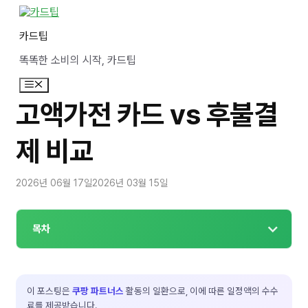
컨
텐
카드팁
츠
로
똑똑한 소비의 시작, 카드팁
건
너
메
뛰
뉴
기
고액가전 카드 vs 후불결
제 비교
2026년 06월 17일
2026년 03월 15일
목차
이 포스팅은
쿠팡 파트너스
활동의 일환으로, 이에 따른 일정액의 수수
료를 제공받습니다.