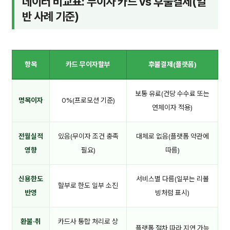
데이터 비교표: 무이자 카드 vs 후불결제(일
반 사례 기준)
항목
카드 무이자할부
후불결제(플랫폼)
보통 유료(건당 수수료 또는
명목이자
0%(프로모션 기준)
연체이자 적용)
전월실적
있음(무이자 조건 충족
대체로 없음(플랫폼 약관에
영향
필요)
따름)
신용한도
서비스별 다름(일부는 리볼
할부로 한도 일부 소진
반영
빙처럼 표시)
환불·취
카드사 통합 처리로 상
플랫폼 절차 따라 지연 가능