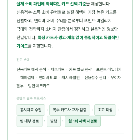
실제 소비 패턴에 최적화된 카드 선택 기준
을 제공합니다.
신용점수·소득·소비 유형별로 실질 혜택이 가장 높은 카드를
선별하고, 연회비 대비 수익률 분석부터 포인트·마일리지
극대화 전략까지 소비자 관점에서 정직하고 실용적인 정보만
전달합니다.
특정 카드사 광고·제휴 없이 중립적이고 독립적인
가이드
를 지향합니다.
전문 분야
신용카드 혜택 분석
·
체크카드
·
카드 발급 전략
·
포인트·마일리지
·
해외결제
·
연회비 비교
·
캐시백·할인
·
신용점수 관리
·
무이자
할부
·
법인·체크카드
콘텐츠 검수 프로세스
공시자료 수집
›
복수 카드사 교차 검증
›
초고 작성
›
팀 내부 검토
›
발행
›
월 1회 혜택 재검토