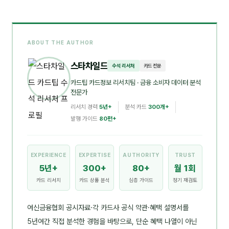
ABOUT THE AUTHOR
스타차일드
수석 리서처
카드 전문
카드팁 카드정보 리서치팀
· 금융 소비자 데이터 분석
전문가
리서치 경력
5년+
분석 카드
300개+
발행 가이드
80편+
EXPERIENCE
EXPERTISE
AUTHORITY
TRUST
5년+
300+
80+
월 1회
카드 리서치
카드 상품 분석
심층 가이드
정기 재검토
여신금융협회 공시자료·각 카드사 공식 약관·혜택 설명서를
5년여간 직접 분석한 경험을 바탕으로, 단순 혜택 나열이 아닌