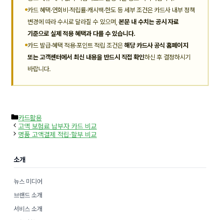
카드 혜택·연회비·적립률·캐시백·한도 등 세부 조건은 카드사 내부 정책
변경에 따라 수시로 달라질 수 있으며,
본문 내 수치는 공시 자료
기준으로 실제 적용 혜택과 다를 수 있습니다.
카드 발급·혜택 적용·포인트 적립 조건은
해당 카드사 공식 홈페이지
또는 고객센터에서 최신 내용을 반드시 직접 확인
하신 후 결정하시기
바랍니다.
카
카드활용
테
고액 보험료 납부자 카드 비교
고
명품 고액결제 적립·할부 비교
리
소개
뉴스 미디어
브랜드 소개
서비스 소개