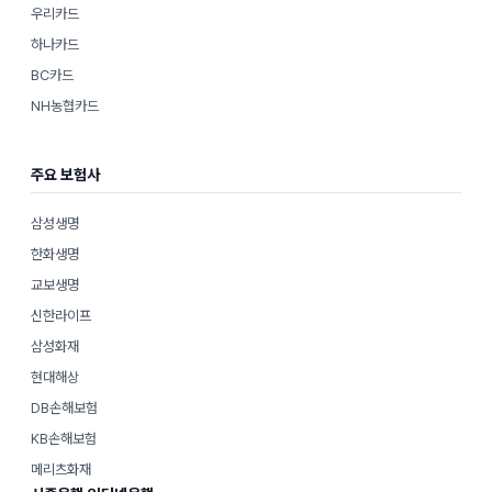
우리카드
하나카드
BC카드
NH농협카드
주요 보험사
삼성생명
한화생명
교보생명
신한라이프
삼성화재
현대해상
DB손해보험
KB손해보험
메리츠화재