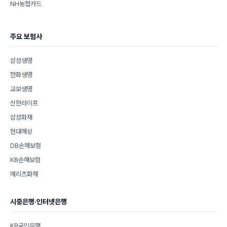
NH농협카드
주요 보험사
삼성생명
한화생명
교보생명
신한라이프
삼성화재
현대해상
DB손해보험
KB손해보험
메리츠화재
시중은행·인터넷은행
KB국민은행