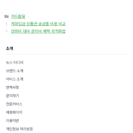
카
카드활용
테
계좌입금·상품권·송금별 비용 비교
고
연회비 대비 관리비 혜택 최적화법
리
소개
뉴스 미디어
브랜드 소개
서비스 소개
면책사항
문의하기
전문서비스
제휴페이지
이용약관
개인정보 처리방침