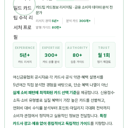
카드팁 카드정보 리서치팀
· 금융 소비자 데이터 분석 전
문가
리서치 경력
5년+
분석 카드
300개+
발행 가이드
80편+
EXPERIENCE
EXPERTISE
AUTHORITY
TRUST
5년+
300+
80+
월 1회
카드 리서치
카드 상품 분석
심층 가이드
정기 재검토
여신금융협회 공시자료·각 카드사 공식 약관·혜택 설명서를
5년여간 직접 분석한 경험을 바탕으로, 단순 혜택 나열이 아닌
실제 소비 패턴에 최적화된 카드 선택 기준
을 제공합니다. 신용점수·
소득·소비 유형별로 실질 혜택이 가장 높은 카드를 선별하고,
연회비 대비 수익률 분석부터 포인트·마일리지 극대화 전략까지
소비자 관점에서 정직하고 실용적인 정보만 전달합니다.
특정
카드사 광고·제휴 없이 중립적이고 독립적인 가이드
를 지향합니다.