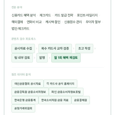
전문 분야
신용카드 혜택 분석
·
체크카드
·
카드 발급 전략
·
포인트·마일리지
·
해외결제
·
연회비 비교
·
캐시백·할인
·
신용점수 관리
·
무이자 할부
·
법인·체크카드
콘텐츠 검수 프로세스
공시자료 수집
›
복수 카드사 교차 검증
›
초고 작성
›
팀 내부 검토
›
발행
›
월 1회 혜택 재검토
참조 데이터 출처
여신금융협회 공시자료
각 카드사 공식 홈페이지
금융감독원 금융소비자정보
파인 금융소비자정보포털
한국은행 금융통계
한국소비자원 금융 자료
금융결제원
공정거래위원회