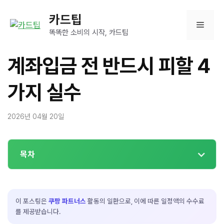
컨
카드팁
텐
메
츠
똑똑한 소비의 시작, 카드팁
로
뉴
건
계좌입금 전 반드시 피할 4
너
뛰
가지 실수
기
2026년 04월 20일
목차
이 포스팅은
쿠팡 파트너스
활동의 일환으로, 이에 따른 일정액의 수수료
를 제공받습니다.