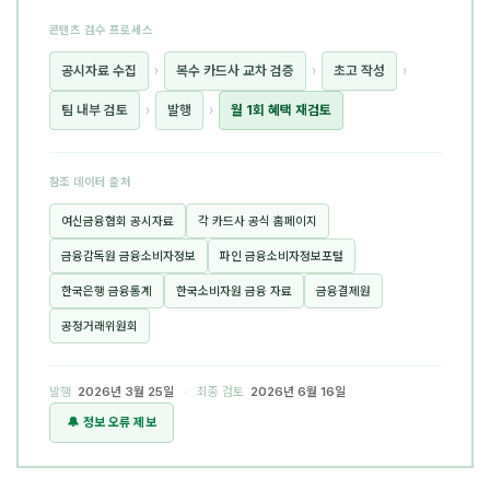
콘텐츠 검수 프로세스
공시자료 수집
›
복수 카드사 교차 검증
›
초고 작성
›
팀 내부 검토
›
발행
›
월 1회 혜택 재검토
참조 데이터 출처
여신금융협회 공시자료
각 카드사 공식 홈페이지
금융감독원 금융소비자정보
파인 금융소비자정보포털
한국은행 금융통계
한국소비자원 금융 자료
금융결제원
공정거래위원회
발행
2026년 3월 25일
· 최종 검토
2026년 6월 16일
🔔 정보 오류 제보