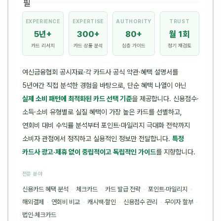
EXPERIENCE
EXPERTISE
AUTHORITY
TRUST
5년+
300+
80+
월 1회
카드 리서치
카드 상품 분석
심층 가이드
정기 재검토
여신금융협회 공시자료·각 카드사 공식 약관·혜택 설명서를
5년여간 직접 분석한 경험을 바탕으로, 단순 혜택 나열이 아닌
실제 소비 패턴에 최적화된 카드 선택 기준
을 제공합니다. 신용점수·
소득·소비 유형별로 실질 혜택이 가장 높은 카드를 선별하고,
연회비 대비 수익률 분석부터 포인트·마일리지 극대화 전략까지
소비자 관점에서 정직하고 실용적인 정보만 전달합니다.
특정
카드사 광고·제휴 없이 중립적이고 독립적인 가이드
를 지향합니다.
전문 분야
신용카드 혜택 분석
·
체크카드
·
카드 발급 전략
·
포인트·마일리지
·
해외결제
·
연회비 비교
·
캐시백·할인
·
신용점수 관리
·
무이자 할부
·
법인·체크카드