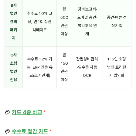
B사
월
경비보고서·
법인
수수료 1.0% 고
500
모바일 승인·
중견·빠른 성
경비
정, 연 1회 정산
만원
복리후생 연
장기업
패키
리베이트
이상
계
지
C사
월
수수료 1.2% 기
간편경비관리
1~5인 소형
소형
150
본, ERP 연동 유
·영수증 자동
법인·프리랜
법인
만원
료(초기면제)
OCR
서 법인화
전용
이상
💳
카드 4종 비교
💳
수수료 절감 카드