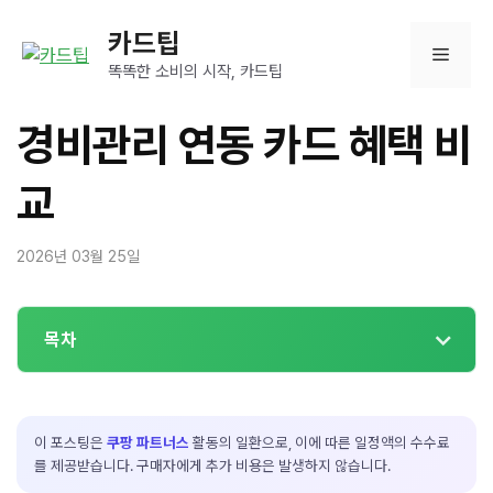
컨
카드팁
텐
메
츠
똑똑한 소비의 시작, 카드팁
로
뉴
건
경비관리 연동 카드 혜택 비
너
뛰
교
기
2026년 03월 25일
목차
이 포스팅은
쿠팡 파트너스
활동의 일환으로, 이에 따른 일정액의 수수료
를 제공받습니다. 구매자에게 추가 비용은 발생하지 않습니다.