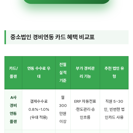
중소법인 경비연동 카드 혜택 비교표
전월
카드/
연동 수수료 우
부가 경비관
추천 법인 유
실적
플랜
대
리 기능
형
기준
A사
월
결제수수료
ERP 자동전표
직원 5~30
경비
300
0.8%~1.0%
·한도관리·승
인, 빈번한 법
연동
만원
(우대 적용)
인흐름
인카드 사용
플랜
이상