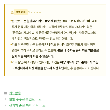
면책고지
Disclaimer
본 콘텐츠는
일반적인 카드 정보 제공
만을 목적으로 작성되었으며, 금융
투자 권유·개인 금융 상담·카드 모집에 해당하지 않습니다. 카드팁은
「금융소비자보호법」상 금융상품판매업자가 아니며, 카드사와 광고·제휴
계약 없이 독립적으로 운영하는 정보 미디어입니다.
카드 혜택·연회비·적립률·캐시백·한도 등 세부 조건은 카드사 내부 정책
변경에 따라 수시로 달라질 수 있으며,
본문 내 수치는 공시 자료 기준으로
실제 적용 혜택과 다를 수 있습니다.
카드 발급·혜택 적용·포인트 적립 조건은
해당 카드사 공식 홈페이지 또는
고객센터에서 최신 내용을 반드시 직접 확인
하신 후 결정하시기 바랍니다.
카
카드활용
테
월별 수수료·포인트 비교
고
전기차 충전 특화 카드 비교
리