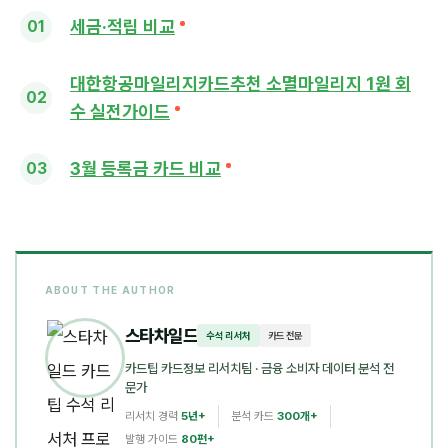
세금·적립 비교
대한항공마일리지카드추천 소멸마일리지 1원 회
수 실전가이드
3월 등록금 카드 비교
ABOUT THE AUTHOR
스타차일드
수석 리서처
카드 전문
카드팁 카드정보 리서치팀
· 금융 소비자 데이터 분석 전
문가
리서치 경력
5년+
분석 카드
300개+
발행 가이드
80편+