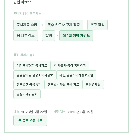
법인·체크카드
콘텐츠 검수 프로세스
공시자료 수집
›
복수 카드사 교차 검증
›
초고 작성
›
팀 내부 검토
›
발행
›
월 1회 혜택 재검토
참조 데이터 출처
여신금융협회 공시자료
각 카드사 공식 홈페이지
금융감독원 금융소비자정보
파인 금융소비자정보포털
한국은행 금융통계
한국소비자원 금융 자료
금융결제원
공정거래위원회
발행
2026년 5월 22일
· 최종 검토
2026년 6월 15일
🔔 정보 오류 제보