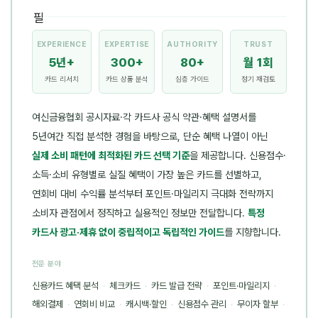
EXPERIENCE
EXPERTISE
AUTHORITY
TRUST
5년+
300+
80+
월 1회
카드 리서치
카드 상품 분석
심층 가이드
정기 재검토
여신금융협회 공시자료·각 카드사 공식 약관·혜택 설명서를
5년여간 직접 분석한 경험을 바탕으로, 단순 혜택 나열이 아닌
실제 소비 패턴에 최적화된 카드 선택 기준
을 제공합니다. 신용점수·
소득·소비 유형별로 실질 혜택이 가장 높은 카드를 선별하고,
연회비 대비 수익률 분석부터 포인트·마일리지 극대화 전략까지
소비자 관점에서 정직하고 실용적인 정보만 전달합니다.
특정
카드사 광고·제휴 없이 중립적이고 독립적인 가이드
를 지향합니다.
전문 분야
신용카드 혜택 분석
·
체크카드
·
카드 발급 전략
·
포인트·마일리지
·
해외결제
·
연회비 비교
·
캐시백·할인
·
신용점수 관리
·
무이자 할부
·