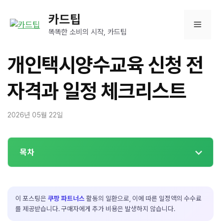
컨
카드팁
텐
메
츠
똑똑한 소비의 시작, 카드팁
로
뉴
건
개인택시양수교육 신청 전
너
뛰
자격과 일정 체크리스트
기
2026년 05월 22일
목차
이 포스팅은
쿠팡 파트너스
활동의 일환으로, 이에 따른 일정액의 수수료
를 제공받습니다. 구매자에게 추가 비용은 발생하지 않습니다.