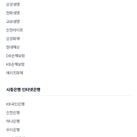
삼성생명
한화생명
교보생명
신한라이프
삼성화재
현대해상
DB손해보험
KB손해보험
메리츠화재
시중은행·인터넷은행
KB국민은행
신한은행
하나은행
우리은행