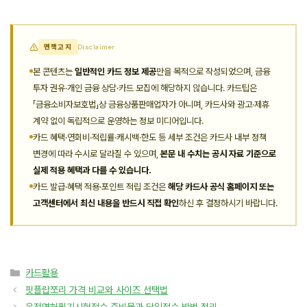
면책고지
Disclaimer
본 콘텐츠는
일반적인 카드 정보 제공
만을 목적으로 작성되었으며, 금융
투자 권유·개인 금융 상담·카드 모집에 해당하지 않습니다. 카드팁은
「금융소비자보호법」상 금융상품판매업자가 아니며, 카드사와 광고·제휴
계약 없이 독립적으로 운영하는 정보 미디어입니다.
카드 혜택·연회비·적립률·캐시백·한도 등 세부 조건은 카드사 내부 정책
변경에 따라 수시로 달라질 수 있으며,
본문 내 수치는 공시 자료 기준으로
실제 적용 혜택과 다를 수 있습니다.
카드 발급·혜택 적용·포인트 적립 조건은
해당 카드사 공식 홈페이지 또는
고객센터에서 최신 내용을 반드시 직접 확인
하신 후 결정하시기 바랍니다.
카
카드활용
테
핏플랍쪼리 가격 비교와 사이즈 선택법
고