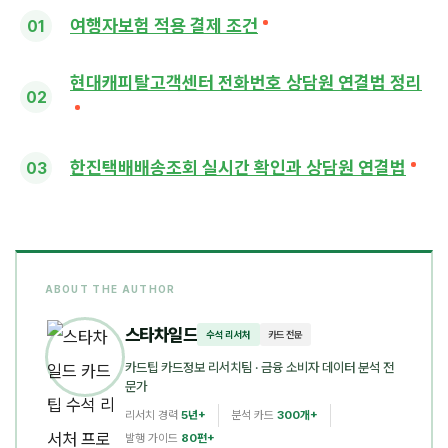
여행자보험 적용 결제 조건
현대캐피탈고객센터 전화번호 상담원 연결법 정리
한진택배배송조회 실시간 확인과 상담원 연결법
ABOUT THE AUTHOR
스타차일드
수석 리서처
카드 전문
카드팁 카드정보 리서치팀
· 금융 소비자 데이터 분석 전
문가
리서치 경력
5년+
분석 카드
300개+
발행 가이드
80편+