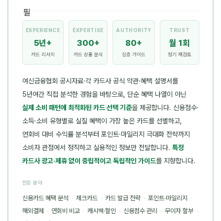
EXPERIENCE
EXPERTISE
AUTHORITY
TRUST
5년+
300+
80+
월 1회
카드 리서치
카드 상품 분석
심층 가이드
정기 재검토
여신금융협회 공시자료·각 카드사 공식 약관·혜택 설명서를
5년여간 직접 분석한 경험을 바탕으로, 단순 혜택 나열이 아닌
실제 소비 패턴에 최적화된 카드 선택 기준
을 제공합니다. 신용점수·
소득·소비 유형별로 실질 혜택이 가장 높은 카드를 선별하고,
연회비 대비 수익률 분석부터 포인트·마일리지 극대화 전략까지
소비자 관점에서 정직하고 실용적인 정보만 전달합니다.
특정
카드사 광고·제휴 없이 중립적이고 독립적인 가이드
를 지향합니다.
전문 분야
신용카드 혜택 분석
·
체크카드
·
카드 발급 전략
·
포인트·마일리지
·
해외결제
·
연회비 비교
·
캐시백·할인
·
신용점수 관리
·
무이자 할부
·