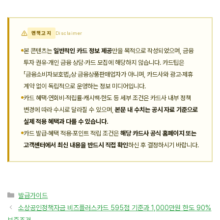
면책고지
Disclaimer
본 콘텐츠는
일반적인 카드 정보 제공
만을 목적으로 작성되었으며, 금융
투자 권유·개인 금융 상담·카드 모집에 해당하지 않습니다. 카드팁은
「금융소비자보호법」상 금융상품판매업자가 아니며, 카드사와 광고·제휴
계약 없이 독립적으로 운영하는 정보 미디어입니다.
카드 혜택·연회비·적립률·캐시백·한도 등 세부 조건은 카드사 내부 정책
변경에 따라 수시로 달라질 수 있으며,
본문 내 수치는 공시 자료 기준으로
실제 적용 혜택과 다를 수 있습니다.
카드 발급·혜택 적용·포인트 적립 조건은
해당 카드사 공식 홈페이지 또는
고객센터에서 최신 내용을 반드시 직접 확인
하신 후 결정하시기 바랍니다.
카
발급가이드
테
소상공인정책자금 비즈플러스카드 595점 기준과 1,000만원 한도 90%
고
보증조건