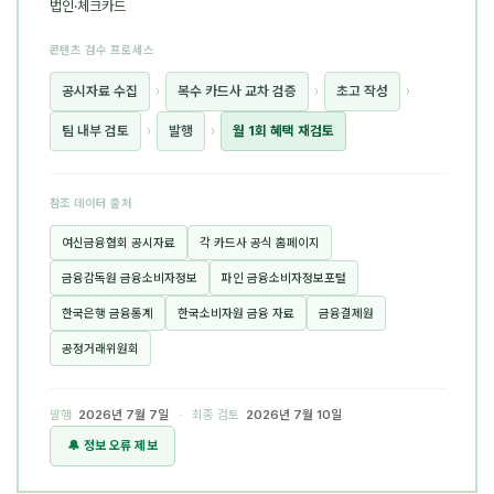
법인·체크카드
콘텐츠 검수 프로세스
공시자료 수집
›
복수 카드사 교차 검증
›
초고 작성
›
팀 내부 검토
›
발행
›
월 1회 혜택 재검토
참조 데이터 출처
여신금융협회 공시자료
각 카드사 공식 홈페이지
금융감독원 금융소비자정보
파인 금융소비자정보포털
한국은행 금융통계
한국소비자원 금융 자료
금융결제원
공정거래위원회
발행
2026년 7월 7일
· 최종 검토
2026년 7월 10일
🔔 정보 오류 제보