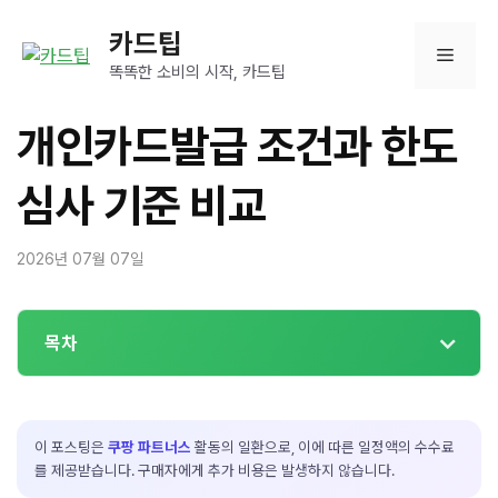
컨
카드팁
텐
메
츠
똑똑한 소비의 시작, 카드팁
로
뉴
건
개인카드발급 조건과 한도
너
뛰
심사 기준 비교
기
2026년 07월 07일
목차
이 포스팅은
쿠팡 파트너스
활동의 일환으로, 이에 따른 일정액의 수수료
를 제공받습니다. 구매자에게 추가 비용은 발생하지 않습니다.