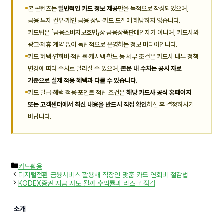
본 콘텐츠는
일반적인 카드 정보 제공
만을 목적으로 작성되었으며,
금융 투자 권유·개인 금융 상담·카드 모집에 해당하지 않습니다.
카드팁은 「금융소비자보호법」상 금융상품판매업자가 아니며, 카드사와
광고·제휴 계약 없이 독립적으로 운영하는 정보 미디어입니다.
카드 혜택·연회비·적립률·캐시백·한도 등 세부 조건은 카드사 내부 정책
변경에 따라 수시로 달라질 수 있으며,
본문 내 수치는 공시 자료
기준으로 실제 적용 혜택과 다를 수 있습니다.
카드 발급·혜택 적용·포인트 적립 조건은
해당 카드사 공식 홈페이지
또는 고객센터에서 최신 내용을 반드시 직접 확인
하신 후 결정하시기
바랍니다.
카
카드활용
테
디지털전환 금융서비스 활용해 직장인 맞춤 카드 연회비 절감법
고
KODEX증권 지금 사도 될까 수익률과 리스크 점검
리
소개