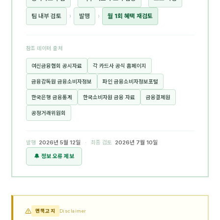
팀 내부 검토
›
발행
›
월 1회 혜택 재검토
참조 데이터 출처
여신금융협회 공시자료
각 카드사 공식 홈페이지
금융감독원 금융소비자정보
파인 금융소비자정보포털
한국은행 금융통계
한국소비자원 금융 자료
금융결제원
공정거래위원회
발행
2026년 5월 12일
· 최종 검토
2026년 7월 10일
🔔 정보 오류 제보
면책고지
Disclaimer