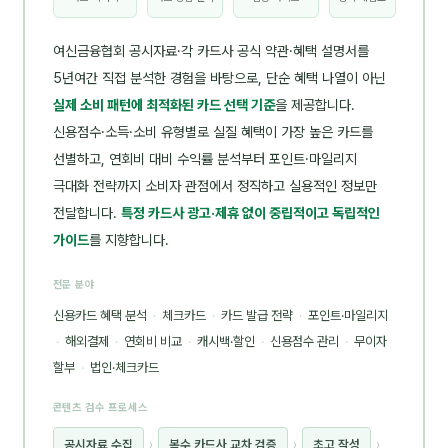
여신금융협회 공시자료·각 카드사 공식 약관·혜택 설명서를
5년여간 직접 분석한 경험을 바탕으로, 단순 혜택 나열이 아닌
실제 소비 패턴에 최적화된 카드 선택 기준
을 제공합니다.
신용점수·소득·소비 유형별로 실질 혜택이 가장 높은 카드를
선별하고, 연회비 대비 수익률 분석부터 포인트·마일리지
극대화 전략까지 소비자 관점에서 정직하고 실용적인 정보만
전달합니다.
특정 카드사 광고·제휴 없이 중립적이고 독립적인
가이드
를 지향합니다.
전문 분야
신용카드 혜택 분석
·
체크카드
·
카드 발급 전략
·
포인트·마일리지
·
해외결제
·
연회비 비교
·
캐시백·할인
·
신용점수 관리
·
무이자
할부
·
법인·체크카드
콘텐츠 검수 프로세스
공시자료 수집
›
복수 카드사 교차 검증
›
초고 작성
›