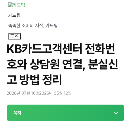
컨
텐
카드팁
츠
로
똑똑한 소비의 시작, 카드팁
건
너
메
뛰
뉴
기
KB카드고객센터 전화번
호와 상담원 연결, 분실신
고 방법 정리
2026년 07월 10일
2026년 05월 12일
목차