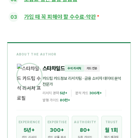
가입 때 꼭 피해야 할 수수료·약관
ABOUT THE AUTHOR
스타차일드
수석 리서처
카드 전문
카드팁 카드정보 리서치팀
· 금융 소비자 데이터 분석
전문가
리서치 경력
5년+
분석 카드
300개+
발행 가이드
80편+
EXPERIENCE
EXPERTISE
AUTHORITY
TRUST
5년+
300+
80+
월 1회
카드 리서치
카드 상품 분석
심층 가이드
정기 재검토