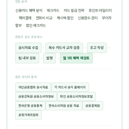
전문 분야
신용카드 혜택 분석
·
체크카드
·
카드 발급 전략
·
포인트·마일리지
·
해외결제
·
연회비 비교
·
캐시백·할인
·
신용점수 관리
·
무이자
할부
·
법인·체크카드
콘텐츠 검수 프로세스
공시자료 수집
›
복수 카드사 교차 검증
›
초고 작성
›
팀 내부 검토
›
발행
›
월 1회 혜택 재검토
참조 데이터 출처
여신금융협회 공시자료
각 카드사 공식 홈페이지
금융감독원 금융소비자정보
파인 금융소비자정보포털
한국은행 금융통계
한국소비자원 금융 자료
금융결제원
공정거래위원회