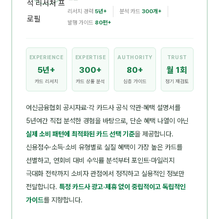
리서치 경력
5년+
분석 카드
300개+
발행 가이드
80편+
EXPERIENCE
EXPERTISE
AUTHORITY
TRUST
5년+
300+
80+
월 1회
카드 리서치
카드 상품 분석
심층 가이드
정기 재검토
여신금융협회 공시자료·각 카드사 공식 약관·혜택 설명서를
5년여간 직접 분석한 경험을 바탕으로, 단순 혜택 나열이 아닌
실제 소비 패턴에 최적화된 카드 선택 기준
을 제공합니다.
신용점수·소득·소비 유형별로 실질 혜택이 가장 높은 카드를
선별하고, 연회비 대비 수익률 분석부터 포인트·마일리지
극대화 전략까지 소비자 관점에서 정직하고 실용적인 정보만
전달합니다.
특정 카드사 광고·제휴 없이 중립적이고 독립적인
가이드
를 지향합니다.