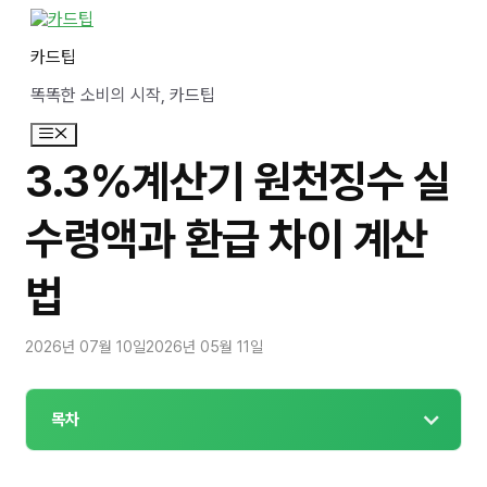
컨
텐
카드팁
츠
로
똑똑한 소비의 시작, 카드팁
건
너
메
뛰
뉴
기
3.3%계산기 원천징수 실
수령액과 환급 차이 계산
법
2026년 07월 10일
2026년 05월 11일
목차