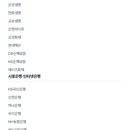
삼성생명
한화생명
교보생명
신한라이프
삼성화재
현대해상
DB손해보험
KB손해보험
메리츠화재
시중은행·인터넷은행
KB국민은행
신한은행
하나은행
우리은행
NH농협은행
IBK기업은행