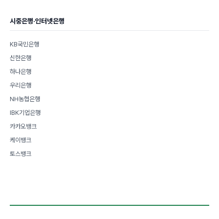
시중은행·인터넷은행
KB국민은행
신한은행
하나은행
우리은행
NH농협은행
IBK기업은행
카카오뱅크
케이뱅크
토스뱅크