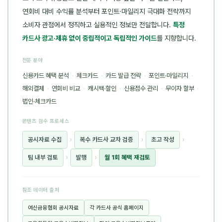
연회비 대비 수익률 분석부터 포인트·마일리지 극대화 전략까지
소비자 관점에서 정직하고 실용적인 정보만 전달합니다.
특정
카드사 광고·제휴 없이 중립적이고 독립적인 가이드
를 지향합니다.
전문 분야
신용카드 혜택 분석
·
체크카드
·
카드 발급 전략
·
포인트·마일리지
·
해외결제
·
연회비 비교
·
캐시백·할인
·
신용점수 관리
·
무이자 할부
·
법인·체크카드
콘텐츠 검수 프로세스
공시자료 수집
›
복수 카드사 교차 검증
›
초고 작성
›
팀 내부 검토
›
발행
›
월 1회 혜택 재검토
참조 데이터 출처
여신금융협회 공시자료
각 카드사 공식 홈페이지