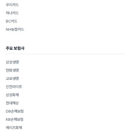
우리카드
하나카드
BC카드
NH농협카드
주요 보험사
삼성생명
한화생명
교보생명
신한라이프
삼성화재
현대해상
DB손해보험
KB손해보험
메리츠화재