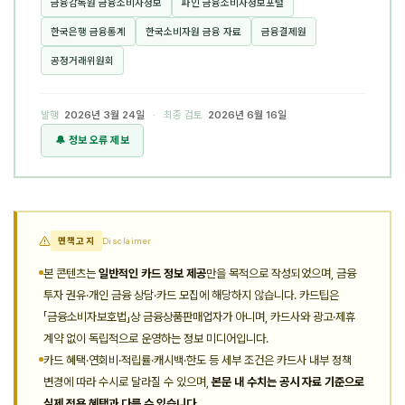
금융감독원 금융소비자정보
파인 금융소비자정보포털
한국은행 금융통계
한국소비자원 금융 자료
금융결제원
공정거래위원회
발행
2026년 3월 24일
· 최종 검토
2026년 6월 16일
🔔 정보 오류 제보
면책고지
Disclaimer
본 콘텐츠는
일반적인 카드 정보 제공
만을 목적으로 작성되었으며, 금융
투자 권유·개인 금융 상담·카드 모집에 해당하지 않습니다. 카드팁은
「금융소비자보호법」상 금융상품판매업자가 아니며, 카드사와 광고·제휴
계약 없이 독립적으로 운영하는 정보 미디어입니다.
카드 혜택·연회비·적립률·캐시백·한도 등 세부 조건은 카드사 내부 정책
변경에 따라 수시로 달라질 수 있으며,
본문 내 수치는 공시 자료 기준으로
실제 적용 혜택과 다를 수 있습니다.