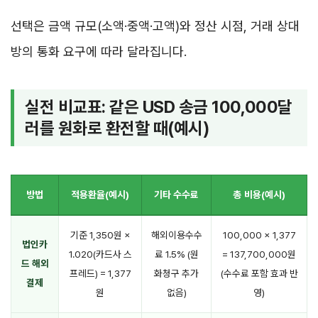
선택은 금액 규모(소액·중액·고액)와 정산 시점, 거래 상대
방의 통화 요구에 따라 달라집니다.
실전 비교표: 같은 USD 송금 100,000달
러를 원화로 환전할 때(예시)
방법
적용환율(예시)
기타 수수료
총 비용(예시)
기준 1,350원 ×
해외이용수수
100,000 × 1,377
법인카
1.020(카드사 스
료 1.5% (원
= 137,700,000원
드 해외
프레드) = 1,377
화청구 추가
(수수료 포함 효과 반
결제
원
없음)
영)