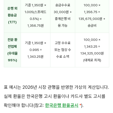
기준 1,350원 ×
송금수수료
100,000 ×
은행 외
1.005(스프레드
30,000원 +
1,356.75 =
환송금
0.5%) =
중개은행 비
135,675,000원 +
(T/T)
1,356.75원
용 가능
송금비
전문 환
100,000 ×
기준 1,350원 ×
고정 수수료
전업체
1,343.25 =
0.995 =
또는 협상 수
(우대율
134,325,000원
1,343.25원
수료 소액
95%)
(대체로 최저)
표 예시는 2026년 시장 관행을 반영한 가상의 계산입니다.
실제 환율은 한국은행 고시 환율이나 카드사 별도 고시를
확인해야 합니다(참고:
한국은행 환율공시
).