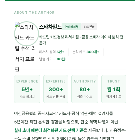
ABOUT THE AUTHOR
스타차일드
수석 리서처
카드 전문
카드팁 카드정보 리서치팀
· 금융 소비자 데이터 분석 전
문가
리서치 경력
5년+
분석 카드
300개+
발행 가이드
80편+
EXPERIENCE
EXPERTISE
AUTHORITY
TRUST
5년+
300+
80+
월 1회
카드 리서치
카드 상품 분석
심층 가이드
정기 재검토
여신금융협회 공시자료·각 카드사 공식 약관·혜택 설명서를
5년여간 직접 분석한 경험을 바탕으로, 단순 혜택 나열이 아닌
실제 소비 패턴에 최적화된 카드 선택 기준
을 제공합니다. 신용점수·
소득·소비 유형별로 실질 혜택이 가장 높은 카드를 선별하고,