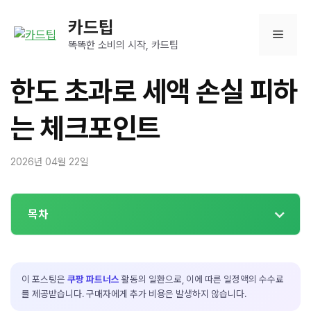
컨
카드팁
텐
메
츠
똑똑한 소비의 시작, 카드팁
로
뉴
건
한도 초과로 세액 손실 피하
너
뛰
는 체크포인트
기
2026년 04월 22일
목차
이 포스팅은
쿠팡 파트너스
활동의 일환으로, 이에 따른 일정액의 수수료
를 제공받습니다. 구매자에게 추가 비용은 발생하지 않습니다.