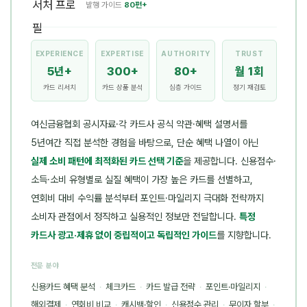
발행 가이드
80편+
EXPERIENCE
EXPERTISE
AUTHORITY
TRUST
5년+
300+
80+
월 1회
카드 리서치
카드 상품 분석
심층 가이드
정기 재검토
여신금융협회 공시자료·각 카드사 공식 약관·혜택 설명서를
5년여간 직접 분석한 경험을 바탕으로, 단순 혜택 나열이 아닌
실제 소비 패턴에 최적화된 카드 선택 기준
을 제공합니다. 신용점수·
소득·소비 유형별로 실질 혜택이 가장 높은 카드를 선별하고,
연회비 대비 수익률 분석부터 포인트·마일리지 극대화 전략까지
소비자 관점에서 정직하고 실용적인 정보만 전달합니다.
특정
카드사 광고·제휴 없이 중립적이고 독립적인 가이드
를 지향합니다.
전문 분야
신용카드 혜택 분석
·
체크카드
·
카드 발급 전략
·
포인트·마일리지
·
해외결제
·
연회비 비교
·
캐시백·할인
·
신용점수 관리
·
무이자 할부
·