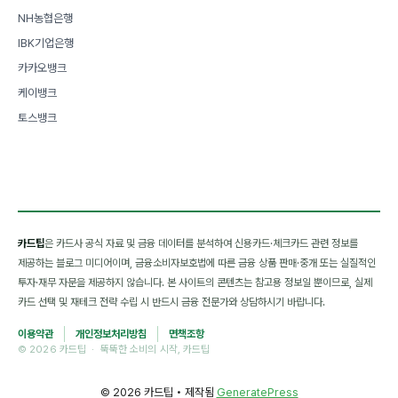
NH농협은행
IBK기업은행
카카오뱅크
케이뱅크
토스뱅크
카드팁
은 카드사 공식 자료 및 금융 데이터를 분석하여 신용카드·체크카드 관련 정보를
제공하는 블로그 미디어이며, 금융소비자보호법에 따른 금융 상품 판매·중개 또는 실질적인
투자·재무 자문을 제공하지 않습니다. 본 사이트의 콘텐츠는 참고용 정보일 뿐이므로, 실제
카드 선택 및 재테크 전략 수립 시 반드시 금융 전문가와 상담하시기 바랍니다.
이용약관
개인정보처리방침
면책조항
© 2026 카드팁 · 뚝뚝한 소비의 시작, 카드팁
© 2026 카드팁
• 제작됨
GeneratePress