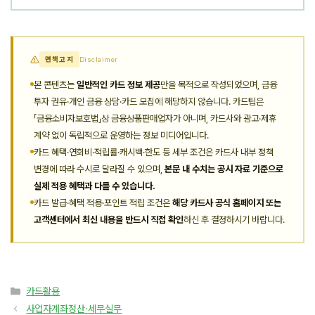
면책고지
Disclaimer
본 콘텐츠는
일반적인 카드 정보 제공
만을 목적으로 작성되었으며, 금융
투자 권유·개인 금융 상담·카드 모집에 해당하지 않습니다. 카드팁은
「금융소비자보호법」상 금융상품판매업자가 아니며, 카드사와 광고·제휴
계약 없이 독립적으로 운영하는 정보 미디어입니다.
카드 혜택·연회비·적립률·캐시백·한도 등 세부 조건은 카드사 내부 정책
변경에 따라 수시로 달라질 수 있으며,
본문 내 수치는 공시 자료 기준으로
실제 적용 혜택과 다를 수 있습니다.
카드 발급·혜택 적용·포인트 적립 조건은
해당 카드사 공식 홈페이지 또는
고객센터에서 최신 내용을 반드시 직접 확인
하신 후 결정하시기 바랍니다.
카
카드활용
테
사업자계좌정산·세무실무