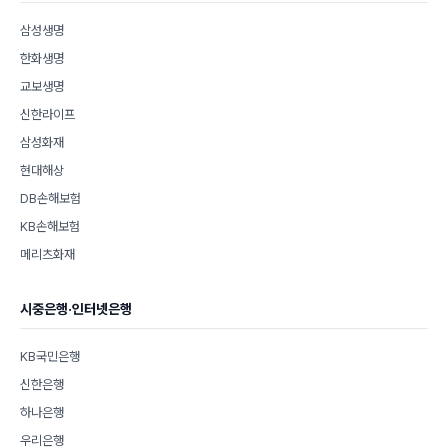
삼성생명
한화생명
교보생명
신한라이프
삼성화재
현대해상
DB손해보험
KB손해보험
메리츠화재
시중은행·인터넷은행
KB국민은행
신한은행
하나은행
우리은행