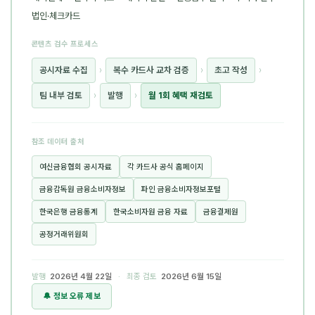
법인·체크카드
콘텐츠 검수 프로세스
공시자료 수집
›
복수 카드사 교차 검증
›
초고 작성
›
팀 내부 검토
›
발행
›
월 1회 혜택 재검토
참조 데이터 출처
여신금융협회 공시자료
각 카드사 공식 홈페이지
금융감독원 금융소비자정보
파인 금융소비자정보포털
한국은행 금융통계
한국소비자원 금융 자료
금융결제원
공정거래위원회
발행
2026년 4월 22일
· 최종 검토
2026년 6월 15일
🔔 정보 오류 제보