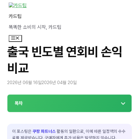
컨
텐
카드팁
츠
로
똑똑한 소비의 시작, 카드팁
건
너
메
뛰
뉴
기
출국 빈도별 연회비 손익
비교
2026년 06월 16일
2026년 04월 20일
목차
이 포스팅은
쿠팡 파트너스
활동의 일환으로, 이에 따른 일정액의 수수
료를 제공받습니다. 구매자에게 추가 비용은 발생하지 않습니다.