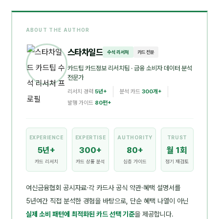
ABOUT THE AUTHOR
스타차일드
수석 리서처
카드 전문
카드팁 카드정보 리서치팀
· 금융 소비자 데이터 분석
전문가
리서치 경력
5년+
분석 카드
300개+
발행 가이드
80편+
EXPERIENCE
EXPERTISE
AUTHORITY
TRUST
5년+
300+
80+
월 1회
카드 리서치
카드 상품 분석
심층 가이드
정기 재검토
여신금융협회 공시자료·각 카드사 공식 약관·혜택 설명서를
5년여간 직접 분석한 경험을 바탕으로, 단순 혜택 나열이 아닌
실제 소비 패턴에 최적화된 카드 선택 기준
을 제공합니다.