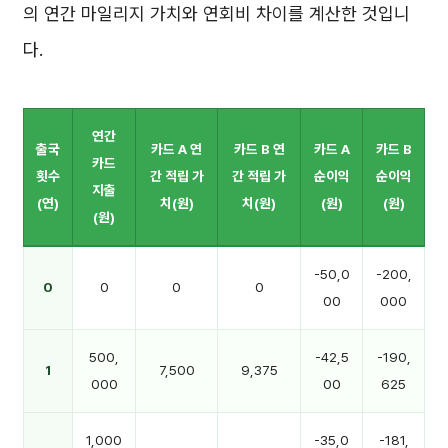
의 연간 마일리지 가치와 연회비 차이를 계산한 것입니
다.
연간
출국
카드 A 연
카드 B 연
카드 A
카드 B
카드
횟수
간 적립 가
간 적립 가
순이익
순이익
지출
(연)
치(원)
치(원)
(원)
(원)
(원)
-50,0
-200,
0
0
0
0
00
000
500,
-42,5
-190,
1
7,500
9,375
000
00
625
1,000
-35,0
-181,