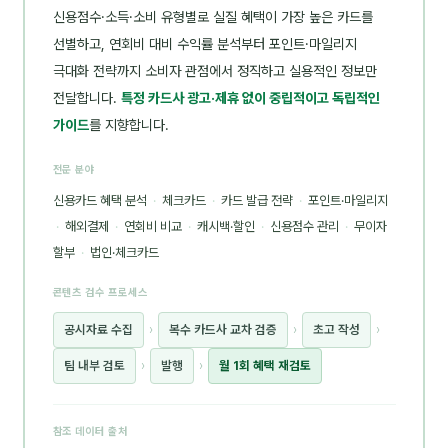
신용점수·소득·소비 유형별로 실질 혜택이 가장 높은 카드를
선별하고, 연회비 대비 수익률 분석부터 포인트·마일리지
극대화 전략까지 소비자 관점에서 정직하고 실용적인 정보만
전달합니다.
특정 카드사 광고·제휴 없이 중립적이고 독립적인
가이드
를 지향합니다.
전문 분야
신용카드 혜택 분석
·
체크카드
·
카드 발급 전략
·
포인트·마일리지
·
해외결제
·
연회비 비교
·
캐시백·할인
·
신용점수 관리
·
무이자
할부
·
법인·체크카드
콘텐츠 검수 프로세스
공시자료 수집
›
복수 카드사 교차 검증
›
초고 작성
›
팀 내부 검토
›
발행
›
월 1회 혜택 재검토
참조 데이터 출처