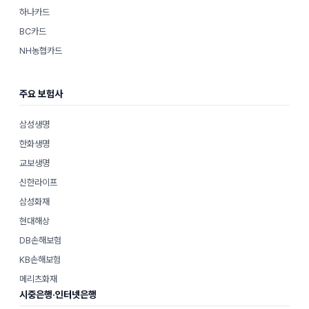
하나카드
BC카드
NH농협카드
주요 보험사
삼성생명
한화생명
교보생명
신한라이프
삼성화재
현대해상
DB손해보험
KB손해보험
메리츠화재
시중은행·인터넷은행