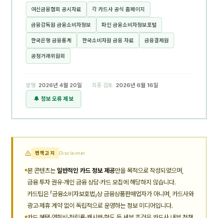
여신금융협회 공시자료
각 카드사 공식 홈페이지
금융감독원 금융소비자정보
파인 금융소비자정보포털
한국은행 금융통계
한국소비자원 금융 자료
금융결제원
공정거래위원회
발행
2026년 4월 20일
· 최종 검토
2026년 6월 16일
🔔 정보 오류 제보
면책고지
Disclaimer
본 콘텐츠는
일반적인 카드 정보 제공
만을 목적으로 작성되었으며,
금융 투자 권유·개인 금융 상담·카드 모집에 해당하지 않습니다.
카드팁은 「금융소비자보호법」상 금융상품판매업자가 아니며, 카드사와
광고·제휴 계약 없이 독립적으로 운영하는 정보 미디어입니다.
카드 혜택·연회비·적립률·캐시백·한도 등 세부 조건은 카드사 내부 정책