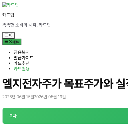
컨
텐
카드팁
츠
로
똑똑한 소비의 시작, 카드팁
건
너
메
뛰
뉴
메뉴
기
금융복지
발급가이드
카드추천
카드활용
엘지전자주가 목표주가와 실
2026년 06월 15일
2026년 05월 19일
목차