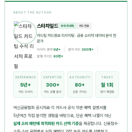
ABOUT THE AUTHOR
스타차일드
수석 리서처
카드 전문
카드팁 카드정보 리서치팀
· 금융 소비자 데이터 분석 전
문가
리서치 경력
5년+
분석 카드
300개+
발행 가이드
80편+
EXPERIENCE
EXPERTISE
AUTHORITY
TRUST
5년+
300+
80+
월 1회
카드 리서치
카드 상품 분석
심층 가이드
정기 재검토
여신금융협회 공시자료·각 카드사 공식 약관·혜택 설명서를
5년여간 직접 분석한 경험을 바탕으로, 단순 혜택 나열이 아닌
실제 소비 패턴에 최적화된 카드 선택 기준
을 제공합니다. 신용점수·
소득·소비 유형별로 실질 혜택이 가장 높은 카드를 선별하고,