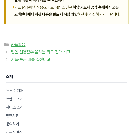
실제 적용 혜택과 다를 수 있습니다.
카드 발급·혜택 적용·포인트 적립 조건은
해당 카드사 공식 홈페이지 또는
고객센터에서 최신 내용을 반드시 직접 확인
하신 후 결정하시기 바랍니다.
카
카드활용
테
법인 신용점수 올리는 카드 전략 비교
고
카드·송금·대출 실전비교
리
소개
뉴스 미디어
브랜드 소개
서비스 소개
면책사항
문의하기
전문서비스