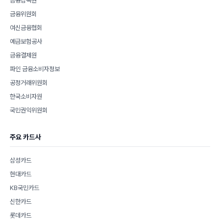
금융감독원
금융위원회
여신금융협회
예금보험공사
금융결제원
파인 금융소비자정보
공정거래위원회
한국소비자원
국민권익위원회
주요 카드사
삼성카드
현대카드
KB국민카드
신한카드
롯데카드