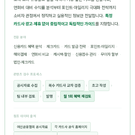
연회비 대비 수익률 분석부터 포인트·마일리지 극대화 전략까지
소비자 관점에서 정직하고 실용적인 정보만 전달합니다.
특정
카드사 광고·제휴 없이 중립적이고 독립적인 가이드
를 지향합니다.
전문 분야
신용카드 혜택 분석
·
체크카드
·
카드 발급 전략
·
포인트·마일리지
·
해외결제
·
연회비 비교
·
캐시백·할인
·
신용점수 관리
·
무이자 할부
·
법인·체크카드
콘텐츠 검수 프로세스
공시자료 수집
›
복수 카드사 교차 검증
›
초고 작성
›
팀 내부 검토
›
발행
›
월 1회 혜택 재검토
참조 데이터 출처
여신금융협회 공시자료
각 카드사 공식 홈페이지