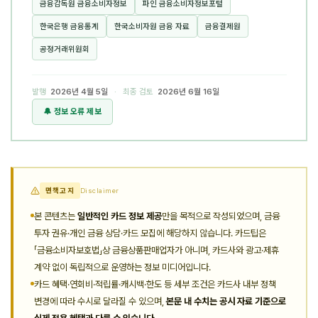
금융감독원 금융소비자정보
파인 금융소비자정보포털
한국은행 금융통계
한국소비자원 금융 자료
금융결제원
공정거래위원회
발행
2026년 4월 5일
· 최종 검토
2026년 6월 16일
🔔 정보 오류 제보
면책고지
Disclaimer
본 콘텐츠는
일반적인 카드 정보 제공
만을 목적으로 작성되었으며, 금융
투자 권유·개인 금융 상담·카드 모집에 해당하지 않습니다. 카드팁은
「금융소비자보호법」상 금융상품판매업자가 아니며, 카드사와 광고·제휴
계약 없이 독립적으로 운영하는 정보 미디어입니다.
카드 혜택·연회비·적립률·캐시백·한도 등 세부 조건은 카드사 내부 정책
변경에 따라 수시로 달라질 수 있으며,
본문 내 수치는 공시 자료 기준으로