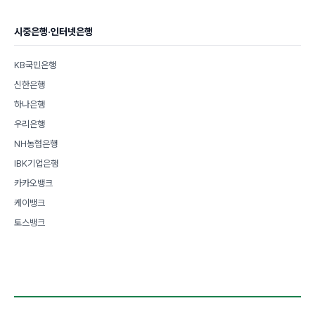
시중은행·인터넷은행
KB국민은행
신한은행
하나은행
우리은행
NH농협은행
IBK기업은행
카카오뱅크
케이뱅크
토스뱅크