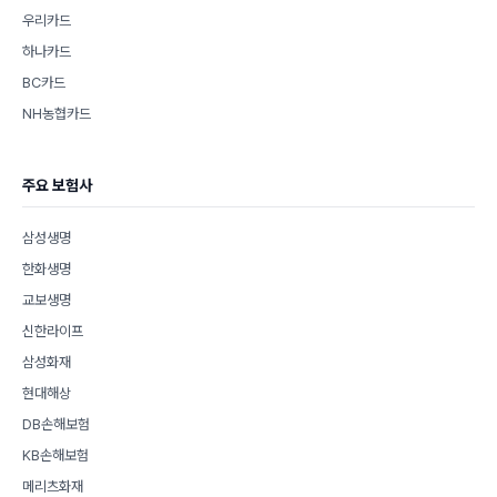
우리카드
하나카드
BC카드
NH농협카드
주요 보험사
삼성생명
한화생명
교보생명
신한라이프
삼성화재
현대해상
DB손해보험
KB손해보험
메리츠화재