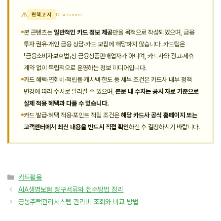
면책고지
Disclaimer
본 콘텐츠는
일반적인 카드 정보 제공
만을 목적으로 작성되었으며, 금융
투자 권유·개인 금융 상담·카드 모집에 해당하지 않습니다. 카드팁은
「금융소비자보호법」상 금융상품판매업자가 아니며, 카드사와 광고·제휴
계약 없이 독립적으로 운영하는 정보 미디어입니다.
카드 혜택·연회비·적립률·캐시백·한도 등 세부 조건은 카드사 내부 정책
변경에 따라 수시로 달라질 수 있으며,
본문 내 수치는 공시 자료 기준으로
실제 적용 혜택과 다를 수 있습니다.
카드 발급·혜택 적용·포인트 적립 조건은
해당 카드사 공식 홈페이지 또는
고객센터에서 최신 내용을 반드시 직접 확인
하신 후 결정하시기 바랍니다.
카
카드활용
테
AIA생명보험 청구서류와 접수방법 정리
고
공동주택관리시스템 관리비 조회와 비교 방법
리