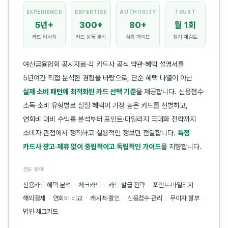
EXPERIENCE
EXPERTISE
AUTHORITY
TRUST
5년+
300+
80+
월 1회
카드 리서치
카드 상품 분석
심층 가이드
정기 재검토
여신금융협회 공시자료·각 카드사 공식 약관·혜택 설명서를
5년여간 직접 분석한 경험을 바탕으로, 단순 혜택 나열이 아닌
실제 소비 패턴에 최적화된 카드 선택 기준
을 제공합니다. 신용점수·
소득·소비 유형별로 실질 혜택이 가장 높은 카드를 선별하고,
연회비 대비 수익률 분석부터 포인트·마일리지 극대화 전략까지
소비자 관점에서 정직하고 실용적인 정보만 전달합니다.
특정
카드사 광고·제휴 없이 중립적이고 독립적인 가이드
를 지향합니다.
전문 분야
신용카드 혜택 분석
·
체크카드
·
카드 발급 전략
·
포인트·마일리지
·
해외결제
·
연회비 비교
·
캐시백·할인
·
신용점수 관리
·
무이자 할부
·
법인·체크카드