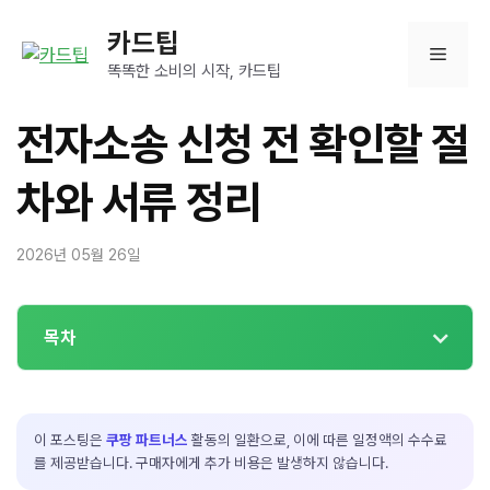
컨
카드팁
텐
메
츠
똑똑한 소비의 시작, 카드팁
로
뉴
건
전자소송 신청 전 확인할 절
너
뛰
차와 서류 정리
기
2026년 05월 26일
목차
이 포스팅은
쿠팡 파트너스
활동의 일환으로, 이에 따른 일정액의 수수료
를 제공받습니다. 구매자에게 추가 비용은 발생하지 않습니다.