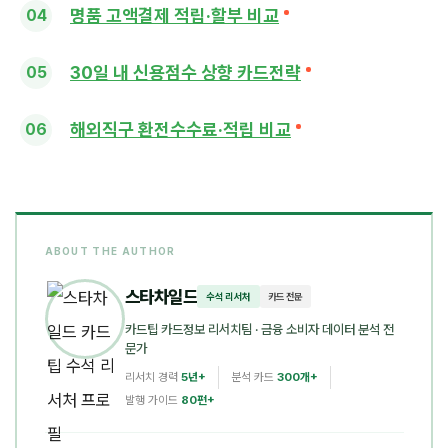
명품 고액결제 적립·할부 비교
30일 내 신용점수 상향 카드전략
해외직구 환전수수료·적립 비교
ABOUT THE AUTHOR
스타차일드
수석 리서처
카드 전문
카드팁 카드정보 리서치팀
· 금융 소비자 데이터 분석 전
문가
리서치 경력
5년+
분석 카드
300개+
발행 가이드
80편+