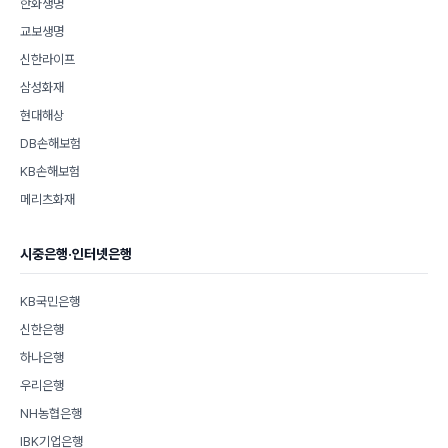
한화생명
교보생명
신한라이프
삼성화재
현대해상
DB손해보험
KB손해보험
메리츠화재
시중은행·인터넷은행
KB국민은행
신한은행
하나은행
우리은행
NH농협은행
IBK기업은행