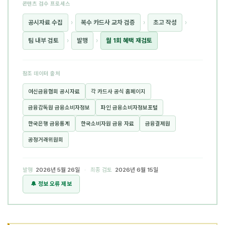
콘텐츠 검수 프로세스
공시자료 수집
›
복수 카드사 교차 검증
›
초고 작성
›
팀 내부 검토
›
발행
›
월 1회 혜택 재검토
참조 데이터 출처
여신금융협회 공시자료
각 카드사 공식 홈페이지
금융감독원 금융소비자정보
파인 금융소비자정보포털
한국은행 금융통계
한국소비자원 금융 자료
금융결제원
공정거래위원회
발행
2026년 5월 26일
· 최종 검토
2026년 6월 15일
🔔 정보 오류 제보