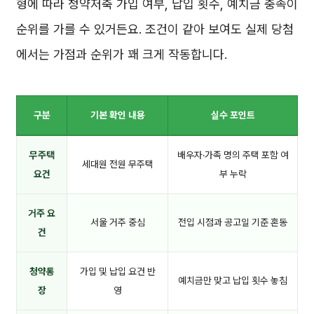
형에 따라 청약저축 가입 여부, 납입 횟수, 예치금 충족이
순위를 가를 수 있거든요. 조건이 같아 보여도 실제 당첨
에서는 가점과 순위가 꽤 크게 작동합니다.
구분
기본 확인 내용
실수 포인트
무주택
배우자·가족 명의 주택 포함 여
세대원 전원 무주택
요건
부 누락
거주 요
서울 거주 중심
전입 시점과 공고일 기준 혼동
건
청약통
가입 및 납입 요건 반
예치금만 맞고 납입 횟수 놓침
장
영