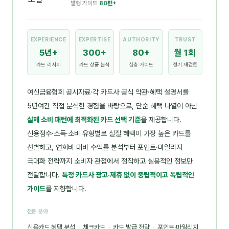
발행 가이드
80편+
EXPERIENCE
EXPERTISE
AUTHORITY
TRUST
5년+
300+
80+
월 1회
카드 리서치
카드 상품 분석
심층 가이드
정기 재검토
여신금융협회 공시자료·각 카드사 공식 약관·혜택 설명서를
5년여간 직접 분석한 경험을 바탕으로, 단순 혜택 나열이 아닌
실제 소비 패턴에 최적화된 카드 선택 기준
을 제공합니다.
신용점수·소득·소비 유형별로 실질 혜택이 가장 높은 카드를
선별하고, 연회비 대비 수익률 분석부터 포인트·마일리지
극대화 전략까지 소비자 관점에서 정직하고 실용적인 정보만
전달합니다.
특정 카드사 광고·제휴 없이 중립적이고 독립적인
가이드
를 지향합니다.
전문 분야
신용카드 혜택 분석
·
체크카드
·
카드 발급 전략
·
포인트·마일리지