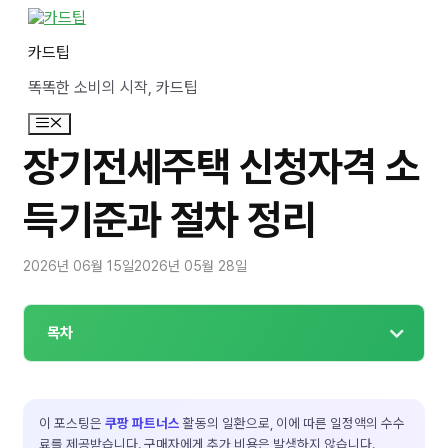
컨
텐
카드팁
츠
로
똑똑한 소비의 시작, 카드팁
건
너
메
뛰
뉴
기
장기전세주택 신청자격 소
득기준과 절차 정리
2026년 06월 15일
2026년 05월 28일
목차
이 포스팅은
쿠팡 파트너스
활동의 일환으로, 이에 따른 일정액의 수수
료를 제공받습니다. 구매자에게 추가 비용은 발생하지 않습니다.