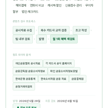
·
해외결제
·
연회비 비교
·
캐시백·할인
·
신용점수 관리
·
무이자
할부
·
법인·체크카드
콘텐츠 검수 프로세스
공시자료 수집
›
복수 카드사 교차 검증
›
초고 작성
›
팀 내부 검토
›
발행
›
월 1회 혜택 재검토
참조 데이터 출처
여신금융협회 공시자료
각 카드사 공식 홈페이지
금융감독원 금융소비자정보
파인 금융소비자정보포털
한국은행 금융통계
한국소비자원 금융 자료
금융결제원
공정거래위원회
발행
2026년 5월 28일
· 최종 검토
2026년 6월 15일
🔔 정보 오류 제보