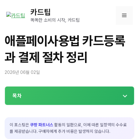
컨
카드팁
텐
메
츠
똑똑한 소비의 시작, 카드팁
로
뉴
건
애플페이사용법 카드등록
너
뛰
과 결제 절차 정리
기
2026년 06월 02일
목차
이 포스팅은
쿠팡 파트너스
활동의 일환으로, 이에 따른 일정액의 수수료
를 제공받습니다. 구매자에게 추가 비용은 발생하지 않습니다.