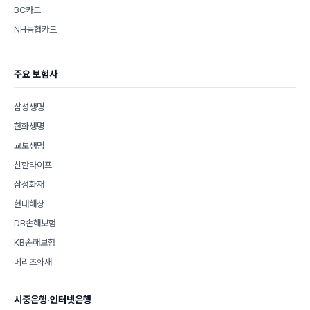
BC카드
NH농협카드
주요 보험사
삼성생명
한화생명
교보생명
신한라이프
삼성화재
현대해상
DB손해보험
KB손해보험
메리츠화재
시중은행·인터넷은행