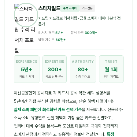
스타차일드
수석 리서처
카드 전문
카드팁 카드정보 리서치팀
· 금융 소비자 데이터 분석 전
문가
리서치 경력
5년+
분석 카드
300개+
발행 가이드
80편+
EXPERIENCE
EXPERTISE
AUTHORITY
TRUST
5년+
300+
80+
월 1회
카드 리서치
카드 상품 분석
심층 가이드
정기 재검토
여신금융협회 공시자료·각 카드사 공식 약관·혜택 설명서를
5년여간 직접 분석한 경험을 바탕으로, 단순 혜택 나열이 아닌
실제 소비 패턴에 최적화된 카드 선택 기준
을 제공합니다. 신용점수·
소득·소비 유형별로 실질 혜택이 가장 높은 카드를 선별하고,
연회비 대비 수익률 분석부터 포인트·마일리지 극대화 전략까지
소비자 관점에서 정직하고 실용적인 정보만 전달합니다.
특정