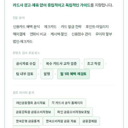
카드사 광고·제휴 없이 중립적이고 독립적인 가이드
를 지향합니다.
전문 분야
신용카드 혜택 분석
·
체크카드
·
카드 발급 전략
·
포인트·마일리지
·
해외결제
·
연회비 비교
·
캐시백·할인
·
신용점수 관리
·
무이자 할부
·
법인·체크카드
콘텐츠 검수 프로세스
공시자료 수집
›
복수 카드사 교차 검증
›
초고 작성
›
팀 내부 검토
›
발행
›
월 1회 혜택 재검토
참조 데이터 출처
여신금융협회 공시자료
각 카드사 공식 홈페이지
금융감독원 금융소비자정보
파인 금융소비자정보포털
한국은행 금융통계
한국소비자원 금융 자료
금융결제원