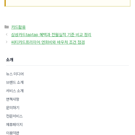
카
카드활용
테
삼성카드taptap 혜택과 전월실적 기준 비교 정리
고
씨티카드프리미어 연회비와 바우처 조건 점검
리
소개
뉴스 미디어
브랜드 소개
서비스 소개
면책사항
문의하기
전문서비스
제휴페이지
이용약관