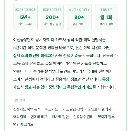
EXPERIENCE
EXPERTISE
AUTHORITY
TRUST
5년+
300+
80+
월 1회
카드 리서치
카드 상품 분석
심층 가이드
정기 재검토
여신금융협회 공시자료·각 카드사 공식 약관·혜택 설명서를
5년여간 직접 분석한 경험을 바탕으로, 단순 혜택 나열이 아닌
실제 소비 패턴에 최적화된 카드 선택 기준
을 제공합니다. 신용점수·
소득·소비 유형별로 실질 혜택이 가장 높은 카드를 선별하고,
연회비 대비 수익률 분석부터 포인트·마일리지 극대화 전략까지
소비자 관점에서 정직하고 실용적인 정보만 전달합니다.
특정
카드사 광고·제휴 없이 중립적이고 독립적인 가이드
를 지향합니다.
전문 분야
신용카드 혜택 분석
·
체크카드
·
카드 발급 전략
·
포인트·마일리지
·
해외결제
·
연회비 비교
·
캐시백·할인
·
신용점수 관리
·
무이자 할부
·
법인·체크카드