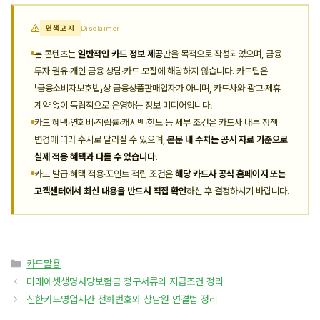
면책고지
Disclaimer
본 콘텐츠는
일반적인 카드 정보 제공
만을 목적으로 작성되었으며, 금융
투자 권유·개인 금융 상담·카드 모집에 해당하지 않습니다. 카드팁은
「금융소비자보호법」상 금융상품판매업자가 아니며, 카드사와 광고·제휴
계약 없이 독립적으로 운영하는 정보 미디어입니다.
카드 혜택·연회비·적립률·캐시백·한도 등 세부 조건은 카드사 내부 정책
변경에 따라 수시로 달라질 수 있으며,
본문 내 수치는 공시 자료 기준으로
실제 적용 혜택과 다를 수 있습니다.
카드 발급·혜택 적용·포인트 적립 조건은
해당 카드사 공식 홈페이지 또는
고객센터에서 최신 내용을 반드시 직접 확인
하신 후 결정하시기 바랍니다.
카
카드활용
테
미래에셋생명사망보험금 청구서류와 지급조건 정리
고
신한카드영업시간 전화번호와 상담원 연결법 정리
리