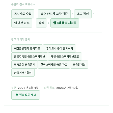
콘텐츠 검수 프로세스
공시자료 수집
›
복수 카드사 교차 검증
›
초고 작성
›
팀 내부 검토
›
발행
›
월 1회 혜택 재검토
참조 데이터 출처
여신금융협회 공시자료
각 카드사 공식 홈페이지
금융감독원 금융소비자정보
파인 금융소비자정보포털
한국은행 금융통계
한국소비자원 금융 자료
금융결제원
공정거래위원회
발행
2026년 6월 4일
· 최종 검토
2026년 7월 10일
🔔 정보 오류 제보