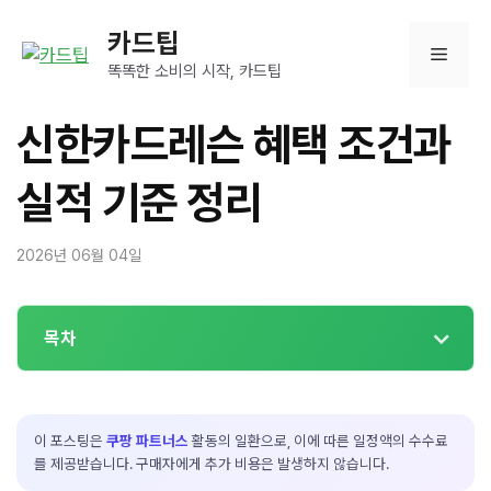
컨
카드팁
텐
메
츠
똑똑한 소비의 시작, 카드팁
로
뉴
건
신한카드레슨 혜택 조건과
너
뛰
실적 기준 정리
기
2026년 06월 04일
목차
이 포스팅은
쿠팡 파트너스
활동의 일환으로, 이에 따른 일정액의 수수료
를 제공받습니다. 구매자에게 추가 비용은 발생하지 않습니다.