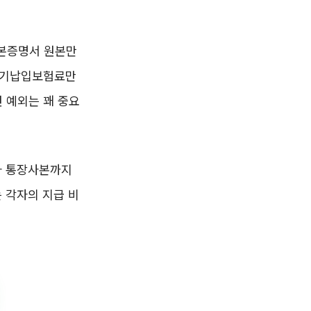
기본증명서 원본만
도 기납입보험료만
 예외는 꽤 중요
자 통장사본까지
 각자의 지급 비