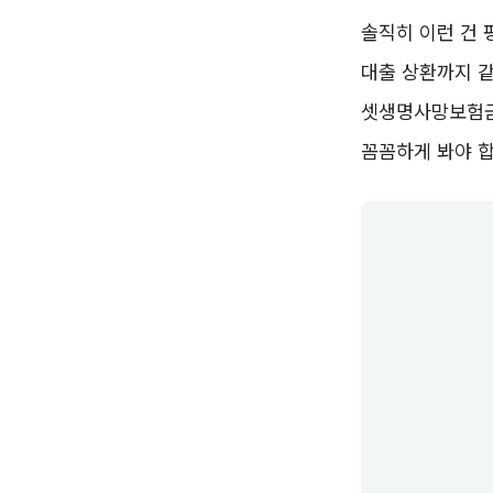
솔직히 이런 건 
대출 상환까지 같
셋생명사망보험금
꼼꼼하게 봐야 합