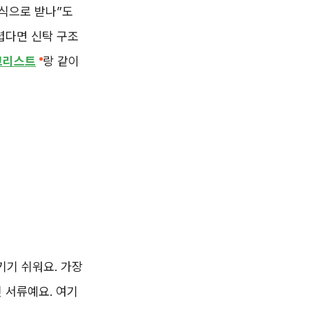
방식으로 받나”도
렵다면 신탁 구조
크리스트
랑 같이
기기 쉬워요. 가장
 서류예요. 여기