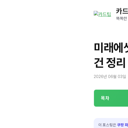
컨
카
텐
츠
똑똑한
로
건
너
미래에
뛰
기
건 정리
2026년 06월 03일
목차
이 포스팅은
쿠팡 