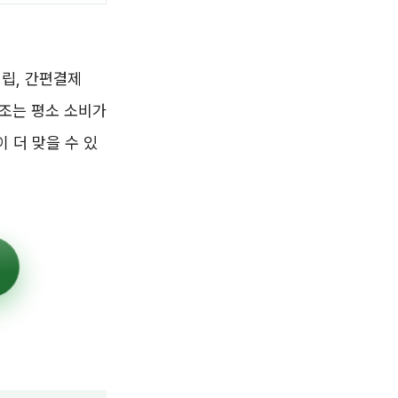
적립, 간편결제
구조는 평소 소비가
 더 맞을 수 있