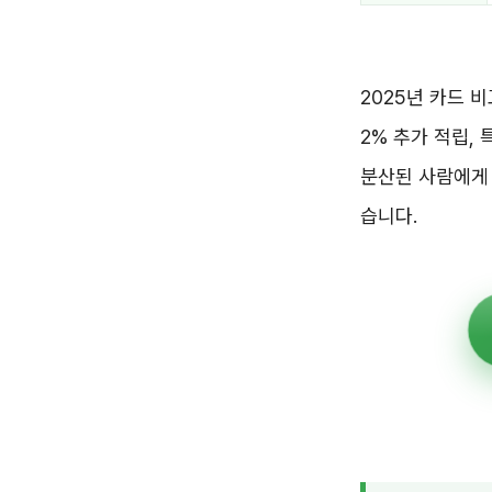
2025년 카드 
2% 추가 적립,
분산된 사람에게 
습니다.