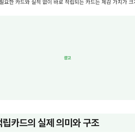
 필요한 카드와 실적 없이 바로 적립되는 카드는 체감 가치가 크
립카드의 실제 의미와 구조