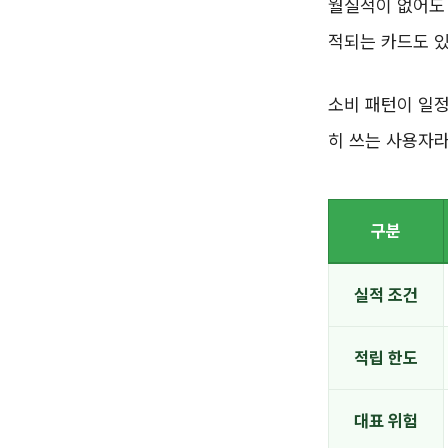
월실적이 없어도 
적되는 카드도 
소비 패턴이 일정
히 쓰는 사용자라
구분
실적 조건
적립 한도
대표 위험