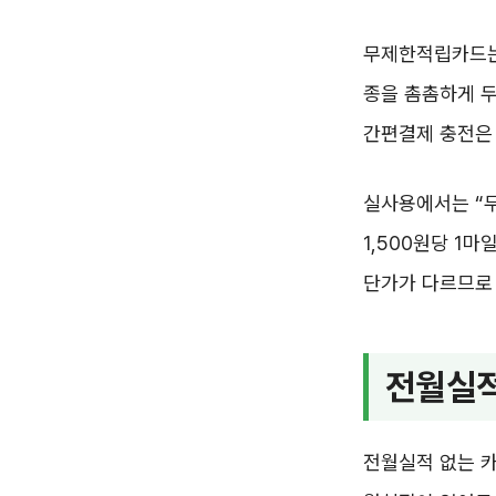
무제한적립카드는
종을 촘촘하게 두
간편결제 충전은 
실사용에서는 “무
1,500원당 1
단가가 다르므로
전월실적
전월실적 없는 