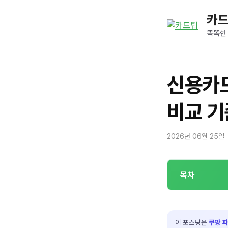
컨
카
텐
츠
똑똑한
로
건
너
신용카드
뛰
기
비교 기
2026년 06월 25일
목차
이 포스팅은
쿠팡 