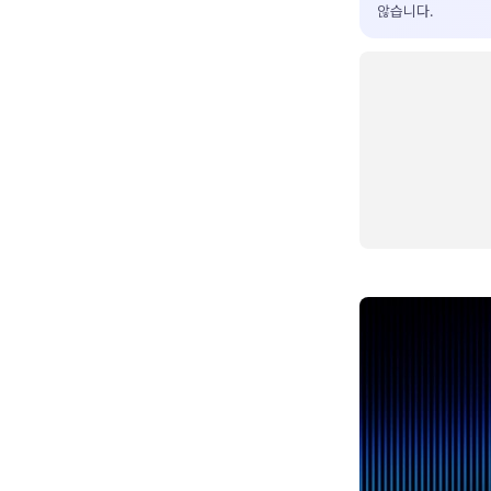
않습니다.