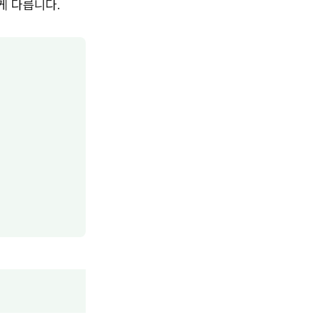
게 다릅니다.