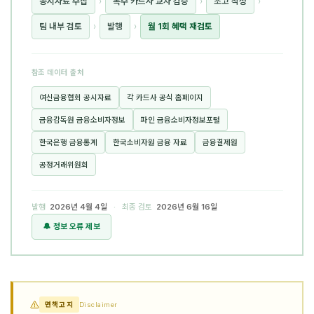
공시자료 수집
›
복수 카드사 교차 검증
›
초고 작성
›
팀 내부 검토
›
발행
›
월 1회 혜택 재검토
참조 데이터 출처
여신금융협회 공시자료
각 카드사 공식 홈페이지
금융감독원 금융소비자정보
파인 금융소비자정보포털
한국은행 금융통계
한국소비자원 금융 자료
금융결제원
공정거래위원회
발행
2026년 4월 4일
· 최종 검토
2026년 6월 16일
🔔 정보 오류 제보
면책고지
Disclaimer