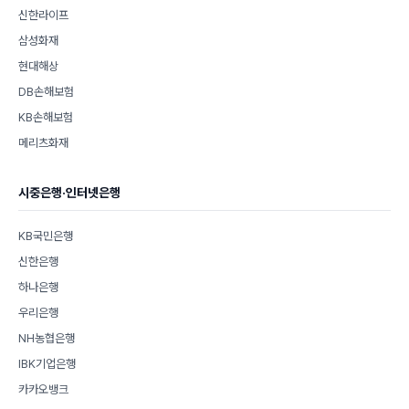
신한라이프
삼성화재
현대해상
DB손해보험
KB손해보험
메리츠화재
시중은행·인터넷은행
KB국민은행
신한은행
하나은행
우리은행
NH농협은행
IBK기업은행
카카오뱅크