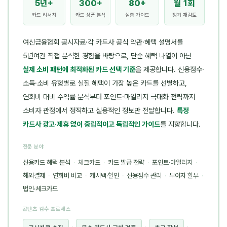
5년+
300+
80+
월 1회
카드 리서치
카드 상품 분석
심층 가이드
정기 재검토
여신금융협회 공시자료·각 카드사 공식 약관·혜택 설명서를
5년여간 직접 분석한 경험을 바탕으로, 단순 혜택 나열이 아닌
실제 소비 패턴에 최적화된 카드 선택 기준
을 제공합니다. 신용점수·
소득·소비 유형별로 실질 혜택이 가장 높은 카드를 선별하고,
연회비 대비 수익률 분석부터 포인트·마일리지 극대화 전략까지
소비자 관점에서 정직하고 실용적인 정보만 전달합니다.
특정
카드사 광고·제휴 없이 중립적이고 독립적인 가이드
를 지향합니다.
전문 분야
신용카드 혜택 분석
·
체크카드
·
카드 발급 전략
·
포인트·마일리지
·
해외결제
·
연회비 비교
·
캐시백·할인
·
신용점수 관리
·
무이자 할부
·
법인·체크카드
콘텐츠 검수 프로세스