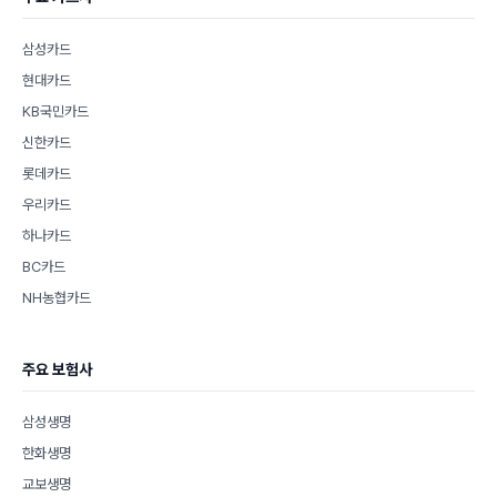
삼성카드
현대카드
KB국민카드
신한카드
롯데카드
우리카드
하나카드
BC카드
NH농협카드
주요 보험사
삼성생명
한화생명
교보생명