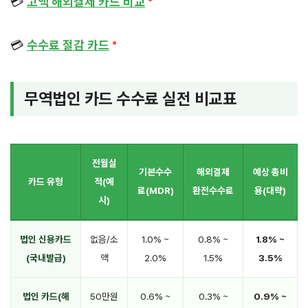
💳
고액 해외결제 카드 비교
💳
수수료 절감 카드
무역법인 카드 수수료 실전 비교표
전월실
기본수수
해외결제
예상 총비
카드 유형
적(예
료(MDR)
환전수수료
용(대략)
시)
법인 신용카드
없음/소
1.0% ~
0.8% ~
1.8% ~
(국내발급)
액
2.0%
1.5%
3.5%
법인 카드(해
50만원
0.6% ~
0.3% ~
0.9% ~