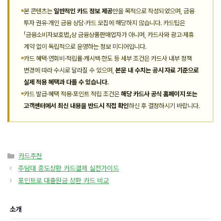
본 콘텐츠는
일반적인 카드 정보 제공
만을 목적으로 작성되었으며, 금융
투자 권유·개인 금융 상담·카드 모집에 해당하지 않습니다. 카드팁은
「금융소비자보호법」상 금융상품판매업자가 아니며, 카드사와 광고·제휴
계약 없이 독립적으로 운영하는 정보 미디어입니다.
카드 혜택·연회비·적립률·캐시백·한도 등 세부 조건은 카드사 내부 정책
변경에 따라 수시로 달라질 수 있으며,
본문 내 수치는 공시 자료 기준으로
실제 적용 혜택과 다를 수 있습니다.
카드 발급·혜택 적용·포인트 적립 조건은
해당 카드사 공식 홈페이지 또는
고객센터에서 최신 내용을 반드시 직접 확인
하신 후 결정하시기 바랍니다.
카
카드추천
테
주담대 중도상환 카드결제 실전가이드
고
포인트로 대출원금 상환 카드 비교
리
소개