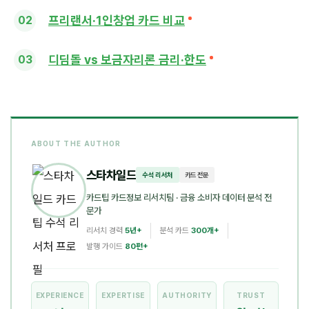
프리랜서·1인창업 카드 비교
디딤돌 vs 보금자리론 금리·한도
ABOUT THE AUTHOR
스타차일드
수석 리서처
카드 전문
카드팁 카드정보 리서치팀
· 금융 소비자 데이터 분석 전
문가
리서치 경력
5년+
분석 카드
300개+
발행 가이드
80편+
EXPERIENCE
EXPERTISE
AUTHORITY
TRUST