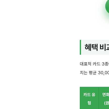
혜택 비
대표적 카드 3종
치는 평균 30,
카드 유
연
형
(원