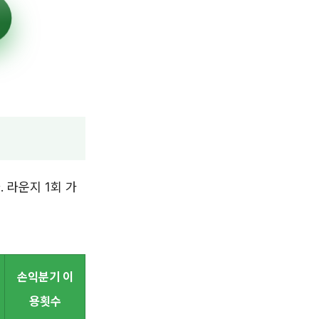
 라운지 1회 가
손익분기 이
용횟수