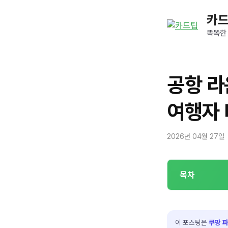
컨
카
텐
츠
똑똑한
로
건
너
공항 라
뛰
기
여행자
2026년 04월 27일
목차
이 포스팅은
쿠팡 